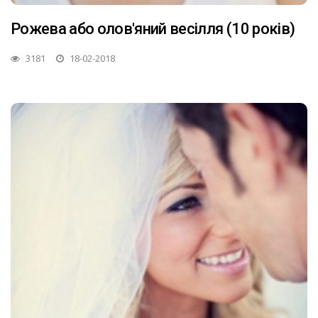
Рожева або олов'яний весілля (10 років)
3181
18-02-2018