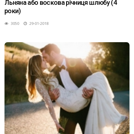
Льняна або воскова річниця шлюбу (4
роки)
3050
29-01-2018