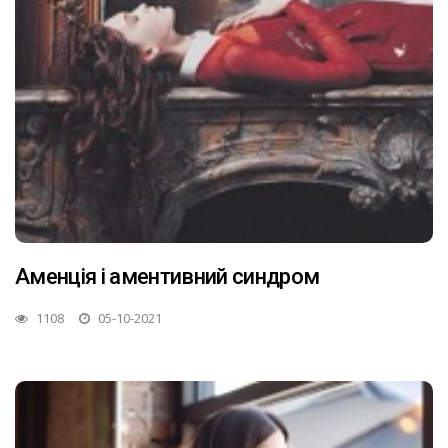
Аменція і аментивний синдром
1108
05-10-2021