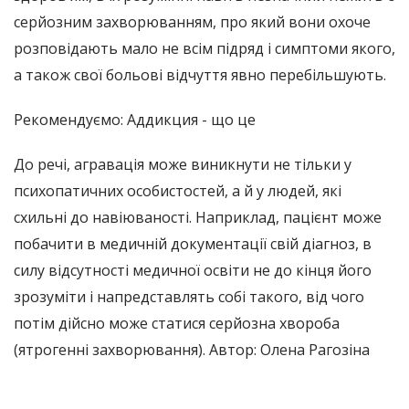
серйозним захворюванням, про який вони охоче
розповідають мало не всім підряд і симптоми якого,
а також свої больові відчуття явно перебільшують.
Рекомендуємо: Аддикция - що це
До речі, агравація може виникнути не тільки у
психопатичних особистостей, а й у людей, які
схильні до навіюваності. Наприклад, пацієнт може
побачити в медичній документації свій діагноз, в
силу відсутності медичної освіти не до кінця його
зрозуміти і напредставлять собі такого, від чого
потім дійсно може статися серйозна хвороба
(ятрогенні захворювання). Автор: Олена Рагозіна