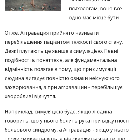
психологам, воно все
одно має місце бути.
Отже, Аггравация прийнято називати
перебільшення пацієнтом тяжкості свого стану.
Деякі плутають це явище з симуляцією. Певні
подібності в поняттях є, але фундаментальна
відмінність полягає в тому, що при симуляції
людина вигадує повністю ознаки неіснуючого
захворювання, а при аггравации - перебільшує
хворобливі відчуття.
Наприклад, симуляцією буде, якщо людина
говорить, що у нього болить рука при відсутності
больового синдрому, а Аггравация - якщо у нього
трохи смикає палець, а він скаржиться на те, що