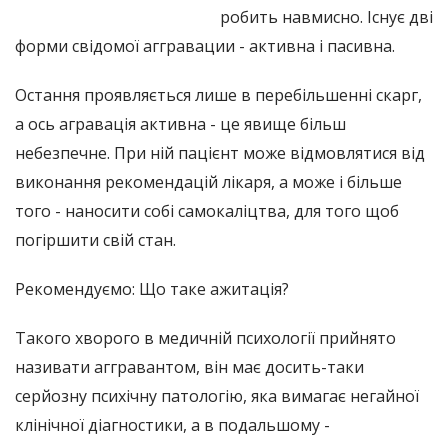
робить навмисно. Існує дві
форми свідомої аггравации - активна і пасивна.
Остання проявляється лише в перебільшенні скарг,
а ось агравація активна - це явище більш
небезпечне. При ній пацієнт може відмовлятися від
виконання рекомендацій лікаря, а може і більше
того - наносити собі самокаліцтва, для того щоб
погіршити свій стан.
Рекомендуємо: Що таке ажитація?
Такого хворого в медичній психології прийнято
називати аггравантом, він має досить-таки
серйозну психічну патологію, яка вимагає негайної
клінічної діагностики, а в подальшому -