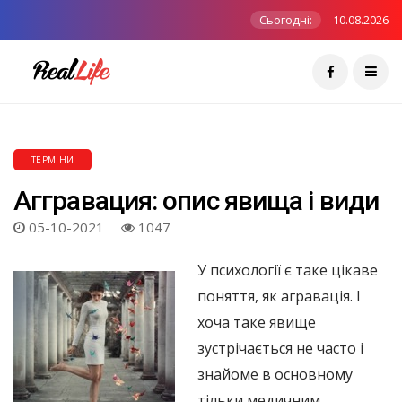
Сьогодні:
10.08.2026
ТЕРМІНИ
Аггравация: опис явища і види
05-10-2021
1047
У психології є таке цікаве
поняття, як агравація. І
хоча таке явище
зустрічається не часто і
знайоме в основному
тільки медичним