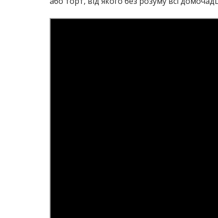
або торт, від якого без розуму всі домочадц