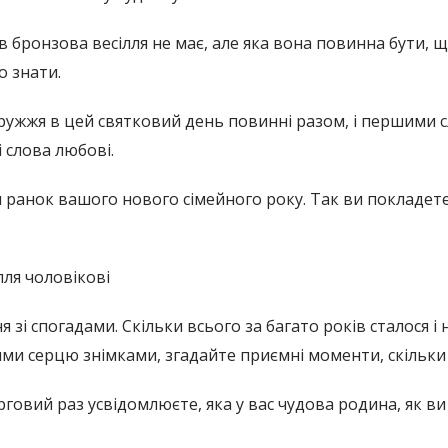
 бронзова весілля не має, але яка вона повинна бути, щ
о знати.
ужжя в цей святковий день повинні разом, і першими с
і слова любові.
ся ранок вашого нового сімейного року. Так ви покладет
ля чоловікові
 спогадами. Скільки всього за багато років сталося і н
и серцю знімками, згадайте приємні моменти, скільки б
рговий раз усвідомлюєте, яка у вас чудова родина, як ви 