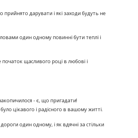
о прийнято дарувати і які заходи будуть не
ловами один одному повинні бути теплі і
е початок щасливого році в любові і
акопичилося - є, що пригадати!
уло цікавого і радісного в вашому житті.
дороги один одному, і як вдячні за стільки