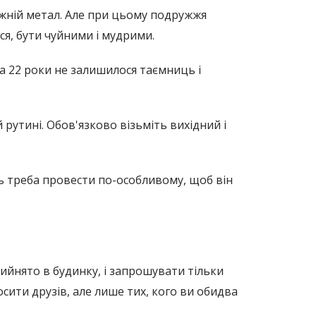
авжній метал. Але при цьому подружжя
я, бути чуйними і мудрими.
За 22 роки не залишилося таємниць і
 рутині. Обов'язково візьміть вихідний і
нь треба провести по-особливому, щоб він
ийнято в будинку, і запрошувати тільки
осити друзів, але лише тих, кого ви обидва