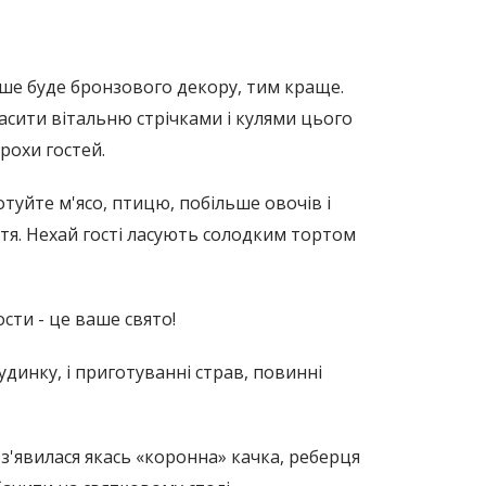
ьше буде бронзового декору, тим краще.
асити вітальню стрічками і кулями цього
рохи гостей.
туйте м'ясо, птицю, побільше овочів і
иття. Нехай гості ласують солодким тортом
сти - це ваше свято!
удинку, і приготуванні страв, повинні
 з'явилася якась «коронна» качка, реберця