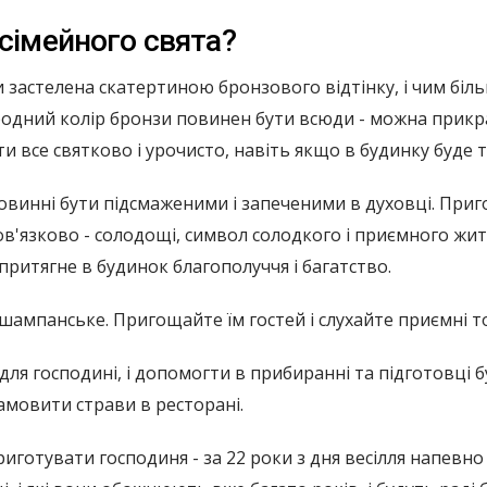
 сімейного свята?
и застелена скатертиною бронзового відтінку, і чим біл
родний колір бронзи повинен бути всюди - можна прикр
 все святково і урочисто, навіть якщо в будинку буде т
овинні бути підсмаженими і запеченими в духовці. Приго
обов'язково - солодощі, символ солодкого і приємного ж
притягне в будинок благополуччя і багатство.
 шампанське. Пригощайте їм гостей і слухайте приємні то
ля господині, і допомогти в прибиранні та підготовці б
замовити страви в ресторані.
иготувати господиня - за 22 роки з дня весілля напевно