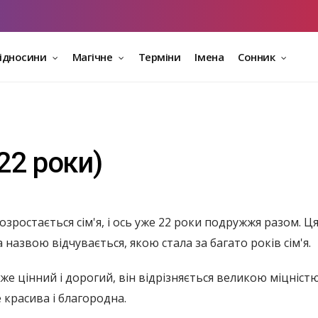
відносини
Магічне
Терміни
Імена
Сонник
22 роки)
 розростається сім'я, і ​​ось уже 22 роки подружжя разом.
за назвою відчувається, якою стала за багато років сім'я.
же цінний і дорогий, він відрізняється великою міцніст
 красива і благородна.