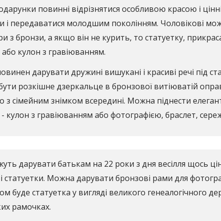
подарунки повинні відрізнятися особливою красою і цін
ми і передаватися молодшим поколінням. Чоловікові мо
и з бронзи, а якщо він не курить, то статуетку, прикрас
 або кулон з гравіюванням.
овинен дарувати дружині вишукані і красиві речі під ста
ути розкішне дзеркальце в бронзової витіюватій оправі,
 з сімейним знімком всередині. Можна піднести елегант
- кулон з гравіюванням або фотографією, браслет, сере
уть дарувати батькам на 22 роки з дня весілля щось цін
і статуетки. Можна дарувати бронзові рами для фотогра
м буде статуетка у вигляді великого генеалогічного дере
их рамочках.