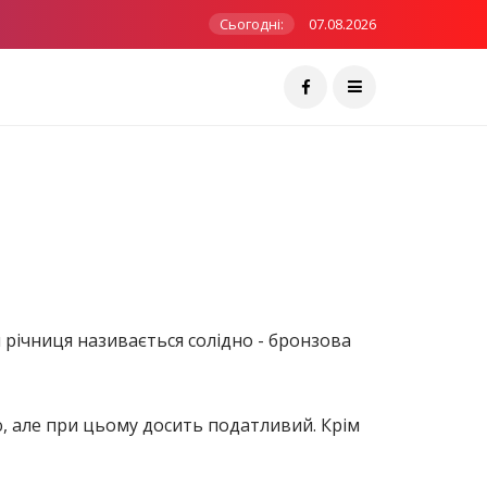
Сьогодні:
07.08.2026
 Ця річниця називається солідно - бронзова
ю, але при цьому досить податливий. Крім