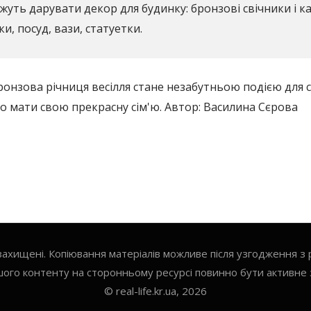
ожуть дарувати декор для будинку: бронзові свічники і к
ки, посуд, вази, статуетки.
ронзова річниця весілля стане незабутньою подією для с
о мати свою прекрасну сім'ю. Автор: Василина Сєрова
 захищені. Копіювання матеріалів можливе після узгодження з 
ого контенту на сторонньому ресурсі повинно бути активне 
© real-life.kr.ua, 2026