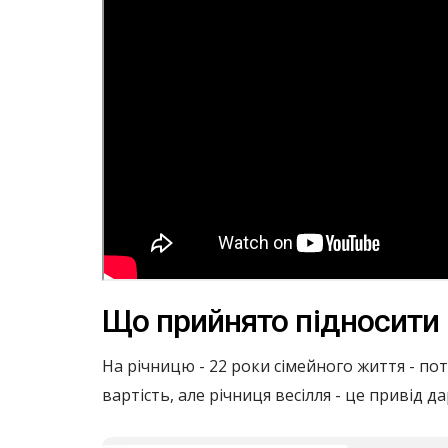
Що прийнято підносити 
На річницю - 22 роки сімейного життя - пот
вартість, але річниця весілля - це привід да