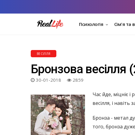
Психологія
Сім'я та 
ВЕСІЛЛЯ
Бронзова весілля (
30-01-2018
2859
Час йде, міцніє і
весілля, і навіть 
Бронза - метал ду
того, бронза дуже