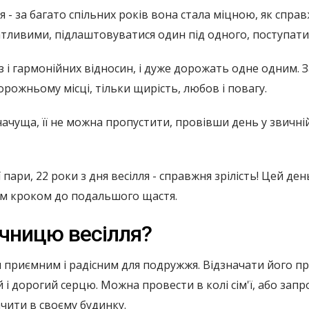
'я - за багато спільних років вона стала міцною, як спр
тливими, підлаштовуватися один під одного, поступатис
з і гармонійних відносин, і дуже дорожать одне одним. 
рожньому місці, тільки щирість, любов і повагу.
значуща, її не можна пропустити, провівши день у звичній
ари, 22 роки з дня весілля - справжня зрілість! Цей де
ним кроком до подальшого щастя.
ічницю весілля?
и приємним і радісним для подружжя. Відзначати його пр
 і дорогий серцю. Можна провести в колі сім'ї, або запр
ачити в своєму будинку.