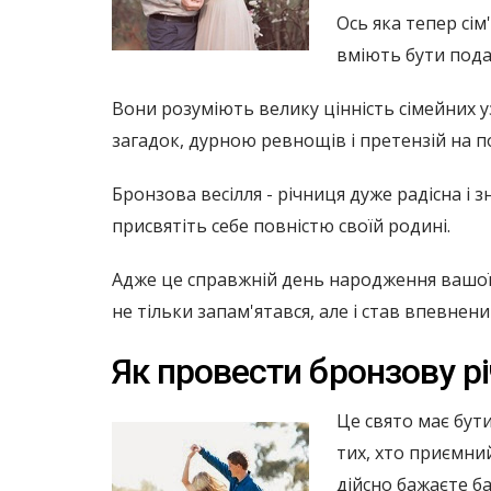
Ось яка тепер сім
вміють бути пода
Вони розуміють велику цінність сімейних у
загадок, дурною ревнощів і претензій на по
Бронзова весілля - річниця дуже радісна і 
присвятіть себе повністю своїй родині.
Адже це справжній день народження вашої п
не тільки запам'ятався, але і став впевне
Як провести бронзову р
Це свято має бут
тих, хто приємний
дійсно бажаєте б