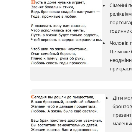
Сімейні 
реліквія
портсигар
годинник
Чоловік п
Це може б
неодмінно
прикраси 
Діти мож
бронзов
презенто
маленьк