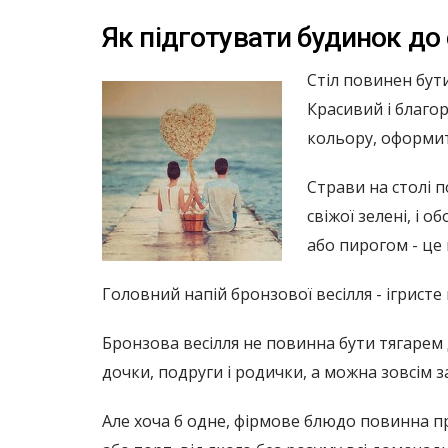
Як підготувати будинок до
Стіл повинен бут
Красивий і благо
кольору, оформити
Страви на столі п
свіжої зелені, і 
або пирогом - це 
Головний напій бронзової весілля - ігристе
Бронзова весілля не повинна бути тягарем д
дочки, подруги і родички, а можна зовсім 
Але хоча б одне, фірмове блюдо повинна пр