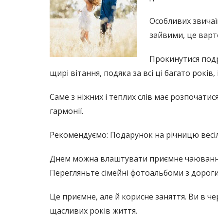
Особливих звичаїв
зайвими, це варт
Прокинутися подр
щирі вітання, подяка за всі ці багато років, 
Саме з ніжних і теплих слів має розпочати
гармонії.
Рекомендуємо: Подарунок на річницю весіл
Днем можна влаштувати приємне чаювання зі
Перегляньте сімейні фотоальбоми з дорогим
Це приємне, але й корисне заняття. Ви в че
щасливих років життя.