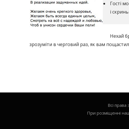
Гості м
і скринь
Нехай б
зрозуміти в черговий раз, як вам пощастил
Всі права
При розміщенні наш