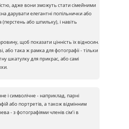
ністю, адже вони зможуть стати сімейними
жна дарувати елегантні попільнички або
а (перстень або шпильку), і навіть
ровину, щоб показати цінність їх відносин.
 або така ж рамка для фотографії - тільки
ну шкатулку для прикрас, або самі
жки.
не і символічне - наприклад, парні
фій або портретів, а також відмінним
ва - з фотографіями членів сім'ї в