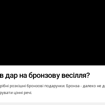
в дар на бронзову весілля?
рібні розкішні бронзові подарунки. Бронза - далеко не 
рувати цінні речі.