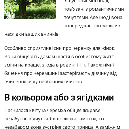
віщує приємні події,
пов'язані з романтичними
почуттями. Але іноді вона
попереджає про можливі
наслідки ваших вчинків.
Особливо сприятливі сни про черемху для жінок.
Вони обіцяють дамам щастя в особистому житті,
зміни на краще, згода в родині і т.п. Також нічні
бачення про черемшині застерігають дівчину від
вчинення ряду необачних вчинків.
В кольором або з ягідками
Наснилося квітуча черемха обіцяє яскраве,
незабутнє відчуття. Якщо жінка самотня, то
незабаром вона зустріне свого принца. А заміжнім