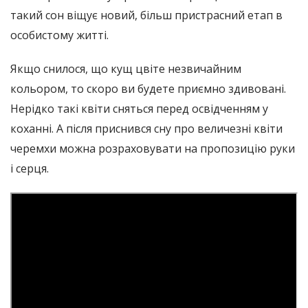
такий сон віщує новий, більш пристрасний етап в
особистому житті.
Якщо снилося, що кущ цвіте незвичайним
кольором, то скоро ви будете приємно здивовані.
Нерідко такі квіти сняться перед освідченням у
коханні. А після приснився сну про величезні квіти
черемхи можна розраховувати на пропозицію руки
і серця.