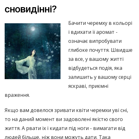
сновидінні?
Бачити черемху в кольорі
і вдихати її аромат -
означає випробувати
глибоке почуття. Швидше
за все, у вашому житті
відбудеться подія, яка
залишить у вашому серці
яскраві, приємні
враження.
Якщо вам довелося зривати квіти черемхи уві сні,
то на даний момент ви задоволені якістю свого
життя. А рвати їх і кидати під ноги - вимагати від
людей більше, ніж вони можуть дати. Така