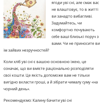
ягоди уві сні, але смак вас
не влаштовує, то в житті
ви занадто вибагливі.
Задумайтесь, чи
комфортно почувають
себе ваші близькі поруч з
вами. Чи не приносите ви
їм зайвих незручностей?
Коли хліб уві сні є вашою основною їжею, це
означає, що ви вмієте раціонально розподіляти
свої кошти. Це якість допоможе вам не тільки
вигідно вкласти гроші, а й зібрати чималу суму «на
чорний день».
Рекомендуємо: Калину бачити уві сні