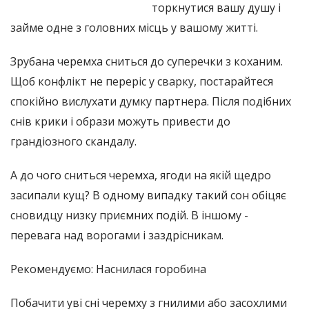
торкнутися вашу душу і
займе одне з головних місць у вашому житті.
Зрубана черемха сниться до суперечки з коханим.
Щоб конфлікт не переріс у сварку, постарайтеся
спокійно вислухати думку партнера. Після подібних
снів крики і образи можуть привести до
грандіозного скандалу.
А до чого сниться черемха, ягоди на якій щедро
засипали кущ? В одному випадку такий сон обіцяє
сновидцу низку приємних подій. В іншому -
перевага над ворогами і заздрісникам.
Рекомендуємо: Наснилася горобина
Побачити уві сні черемху з гнилими або засохлими