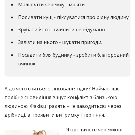
Малювати черемху - мріяти.
Поливати кущ - піклуватися про рідну людину.
Зрубати його - вчинити необдумано.
Залізти на нього - шукати пригоди.
Посадити біля будинку - зробити благородний
вчинок.
А до чого сниться є зіпсовані ягідки? Найчастіше
подібне сновидіння віщує конфлікт з близькою
людиною. Фахівці радять «Не заводиться» через
дрібниці, а проявити витримку і терпіння.
Якщо ви їсте черемхові