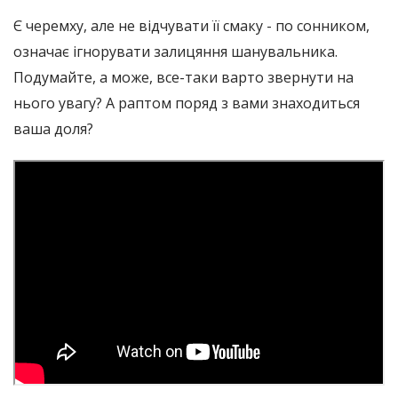
Є черемху, але не відчувати її смаку - по сонником,
означає ігнорувати залицяння шанувальника.
Подумайте, а може, все-таки варто звернути на
нього увагу? А раптом поряд з вами знаходиться
ваша доля?