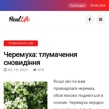
Сьогодні:
09.08.2026
ТЛУМАЧЕННЯ СНІВ
Черемуха: тлумачення
сновидіння
05-10-2021
979
Якщо уві сні вам
привиділася черемха,
обов'язково подивіться в
сонник. Черемуха нерідко