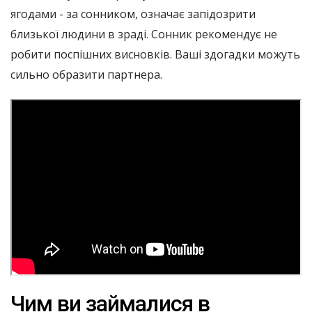
ягодами - за сонником, означає запідозрити
близької людини в зраді. Сонник рекомендує не
робити поспішних висновків. Ваші здогадки можуть
сильно образити партнера.
Чим ви займалися в