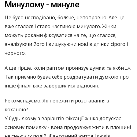
Минулому - минуле
Це було несподівано, боляче, непоправно. Але це
вже сталося і стало частиною минулого. Жінки
можуть роками фіксуватися на те, що сталося,
аналізуючи його і вишукуючи нові відтінки сірого і
чорного.
А ще гірше, коли раптом пронизує думка: «а якби ...».
Так приємно буває себе роздратувати думкою про
інше фіналі вже завершилися відносин.
Рекомендуємо: Як пережити розставання з
коханою?
У будь-якому з варіантів фіксації жінка допускає
основну помилку - вона продовжує жити в площині
неіснуючих подій. Фантомний життя. Ілюзія