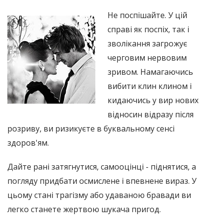
Не поспішайте. У цій
справі як поспіх, так і
зволікання загрожує
черговим нервовим
зривом. Намагаючись
вибити клин клином і
кидаючись у вир нових
відносин відразу після
розриву, ви ризикуєте в буквальному сенсі
здоров'ям.
Дайте рані затягнутися, самооцінці - піднятися, а
погляду придбати осмислене і впевнене вираз. У
цьому стані трагізму або удаваною бравади ви
легко станете жертвою шукача пригод.