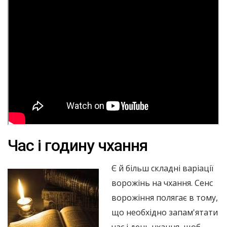
Час і годину чхання
Є й більш складні варіації
ворожінь на чхання. Сенс
ворожіння полягає в тому,
що необхідно запам'ятати
час і день чхання, щоб