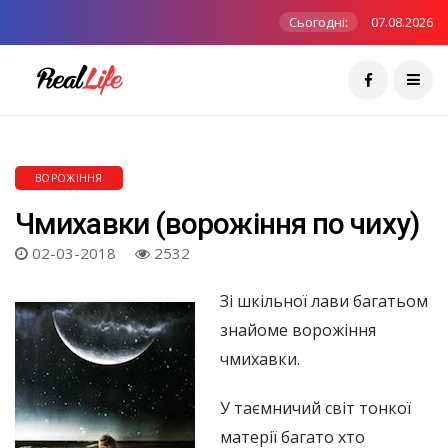
Сьогодні:
07.08.2026
ВОРОЖІННЯ
Чмихавки (ворожіння по чиху)
02-03-2018
2532
Зі шкільної лави багатьом
знайоме ворожіння
чмихавки.
У таємничий світ тонкої
матерії багато хто