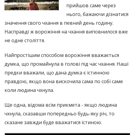
прийшов саме через
нього, бажаючи дізнатися
значення свого чхання в певний день годину.
Насправді ж ворожіння на чхання виповнилося вже
не одне століття.
Найпростішим способом ворожіння вважається
думка, що промайнула в голові під час чхання. Наші
предки вважали, що дана думка є істинною
правдою, якщо вона вискочила сама по собі саме
коли людина чхнула.
Ще одна, відома всім прикмета - якщо людина
чхнула, сказавши попередньо будь-яку річ, то
сказане завжди буде вважатися істиною.