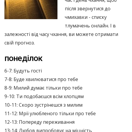
після звернутися до
чмихавки - списку
тлумачень онлайн. І в
залежності від часу чхання, ви можете отримати
свій прогноз.
понеділок
6-7: Будуть гості
7-8: Буде хвилюватися про тебе
8-9: Милий думає тільки про тебе
9-10: Ти подобаєшся всім хлопцям
10-11: Скоро зустрінешся з милим
11-12: Мрії улюбленого тільки про тебе
12-13: Попереду переживання
13-14: Любов випробовує на міцність