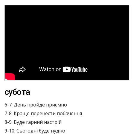
субота
6-7: День пройде приємно
7-8: Краще перенести побачення
8-9: Буде гарний настрій
9-10: Сьогодні буде нудно