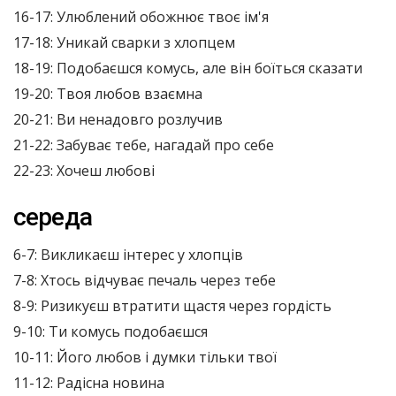
16-17: Улюблений обожнює твоє ім'я
17-18: Уникай сварки з хлопцем
18-19: Подобаєшся комусь, але він боїться сказати
19-20: Твоя любов взаємна
20-21: Ви ненадовго розлучив
21-22: Забуває тебе, нагадай про себе
22-23: Хочеш любові
середа
6-7: Викликаєш інтерес у хлопців
7-8: Хтось відчуває печаль через тебе
8-9: Ризикуєш втратити щастя через гордість
9-10: Ти комусь подобаєшся
10-11: Його любов і думки тільки твої
11-12: Радісна новина