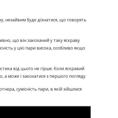
ару, незайвим буде дізнатися, що говорять
 дивно, що він закоханий у таку яскраву
існість у цієї пари висока, особливо якщо
истика від цього не гірше. Коли яскравий
о, а може і закохатися з першого погляду.
нера, сумісність пари, в якій зійшлися