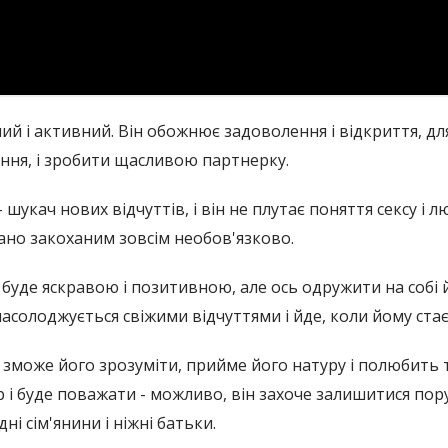
ий і активний. Він обожнює задоволення і відкриття, дл
ання, і зробити щасливою партнерку.
- шукач нових відчуттів, і він не плутає поняття сексу і 
дано закоханим зовсім необов'язково.
м буде яскравою і позитивною, але ось одружити на собі
асолоджується свіжими відчуттями і йде, коли йому стає
 зможе його зрозуміти, прийме його натуру і полюбить 
р і буде поважати - можливо, він захоче залишитися пор
і сім'янини і ніжні батьки.