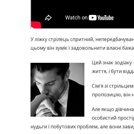
У ліжку стрілець спритний, непередбачуван
цьому він зуміє і задовольнити власні баж
Цей знак зодіаку 
життя, і бути від
Сім'я зі стрільце
пропозицію, він н
Але якщо дівчина
особистий прості
нудьги і побутових проблем, але вони завидн