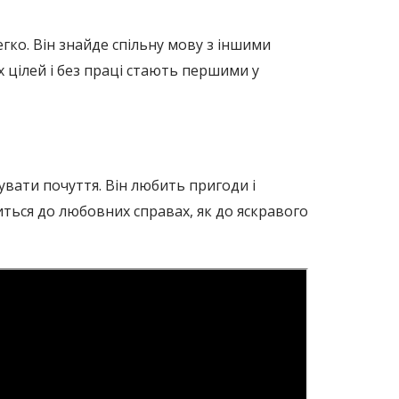
егко. Він знайде спільну мову з іншими
х цілей і без праці стають першими у
вувати почуття. Він любить пригоди і
иться до любовних справах, як до яскравого