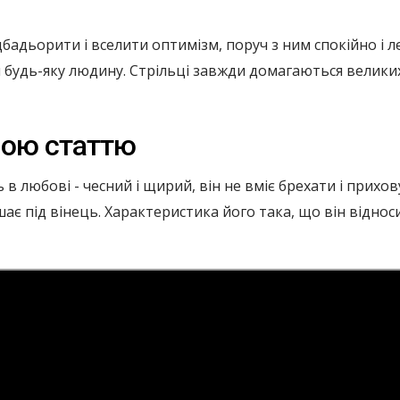
дбадьорити і вселити оптимізм, поруч з ним спокійно і л
ти будь-яку людину. Стрільці завжди домагаються велики
ною статтю
в любові - чесний і щирий, він не вміє брехати і прихо
шає під вінець. Характеристика його така, що він віднос