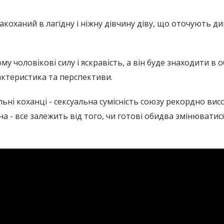
закоханий в лагідну і ніжну дівчину діву, що оточують див
му чоловікові силу і яскравість, а він буде знаходити в 
актеристика та перспективи.
еальні коханці - сексуальна сумісність союзу рекордно вис
а - все залежить від того, чи готові обидва змінювати