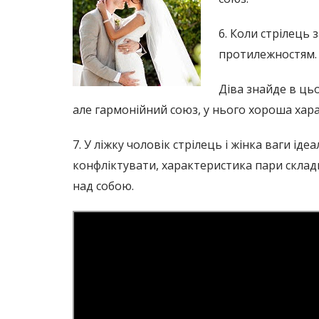
6. Коли стрілець 
протилежностям.
Діва знайде в цьо
але гармонійний союз, у нього хороша хар
7. У ліжку чоловік стрілець і жінка ваги ід
конфліктувати, характеристика пари складн
над собою.