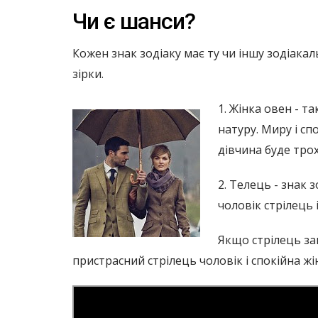
Чи є шанси?
Кожен знак зодіаку має ту чи іншу зодіакал
зірки.
1. Жінка овен - т
натуру. Миру і сп
дівчина буде трох
2. Телець - знак 
чоловік стрілець 
Якщо стрілець зак
пристрасний стрілець чоловік і спокійна ж