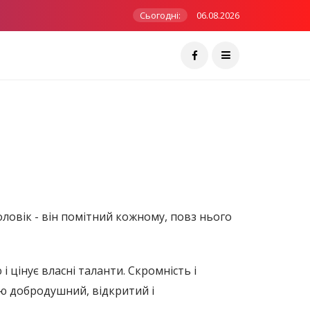
Сьогодні:
06.08.2026
оловік - він помітний кожному, повз нього
і цінує власні таланти. Скромність і
ою добродушний, відкритий і