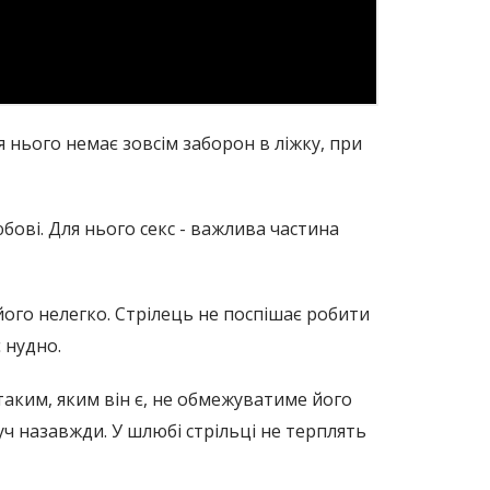
я нього немає зовсім заборон в ліжку, при
любові. Для нього секс - важлива частина
 його нелегко. Стрілець не поспішає робити
 нудно.
таким, яким він є, не обмежуватиме його
уч назавжди. У шлюбі стрільці не терплять