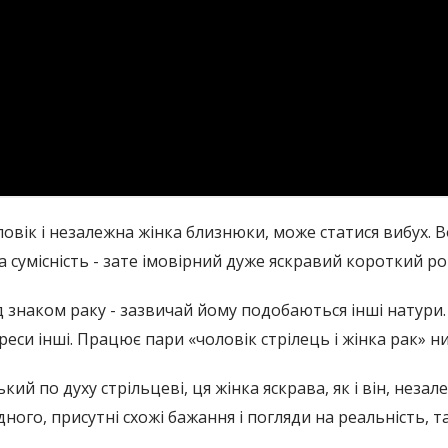
ловік і незалежна жінка близнюки, може статися вибух. 
а сумісність - зате імовірний дуже яскравий короткий р
ід знаком раку - зазвичай йому подобаються інші натури.
еси інші. Працює пари «чоловік стрілець і жінка рак» низ
зький по духу стрільцеві, ця жінка яскрава, як і він, не
ного, присутні схожі бажання і погляди на реальність, 