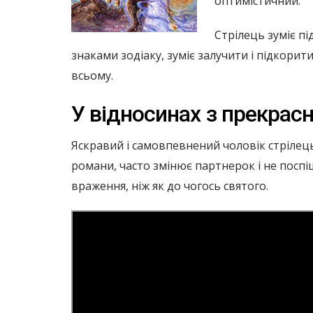
оптимістичний.
Стрілець зуміє пі
знаками зодіаку, зуміє залучити і підкори
всьому.
У відносинах з прекрас
Яскравий і самовпевнений чоловік стрілець 
романи, часто змінює партнерок і не поспі
враження, ніж як до чогось святого.