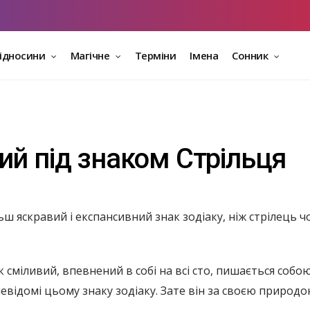
відносини
Магічне
Терміни
Імена
Сонник
ий під знаком Стрільця
ш яскравий і експансивний знак зодіаку, ніж стрілець ч
к сміливий, впевнений в собі на всі сто, пишається собою 
невідомі цьому знаку зодіаку. Зате він за своєю природ