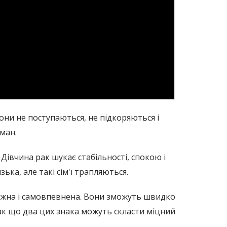
Вони не поступаються, не підкоряються і
оман.
 Дівчина рак шукає стабільності, спокою і
ька, але такі сім'ї трапляються.
залежна і самовпевнена. Вони зможуть швидко
так що два цих знака можуть скласти міцний