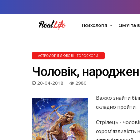
Психологія
Сім'я та 
АСТРОЛОГІЯ ЛЮБОВІ І ГОРОСКОПИ
Чоловік, народжен
20-04-2018
2980
Важко знайти біль
складно пройти.
Стрілець - чолові
сором'язливість 