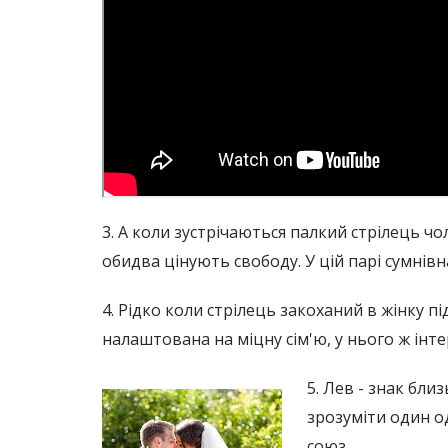
3. А коли зустрічаються палкий стрілець чо
обидва цінують свободу. У цій парі сумнівн
4. Рідко коли стрілець закоханий в жінку п
налаштована на міцну сім'ю, у нього ж інтер
5. Лев - знак бли
зрозуміти один од
союз.