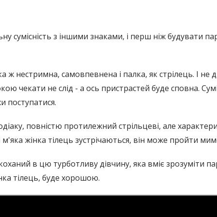
ьну сумісність з іншими знаками, і перш ніж будувати п
ака ж нестримна, самовпевнена і палка, як стрілець. І не
окою чекати не слід - а ось пристрастей буде сповна. Сум
и поступатися.
зодіаку, повністю протилежний стрільцеві, але характер
і м'яка жінка тілець зустрічаються, він може пройти мим
оханий в цю турботливу дівчину, яка вміє зрозуміти парт
інка тілець, буде хорошою.