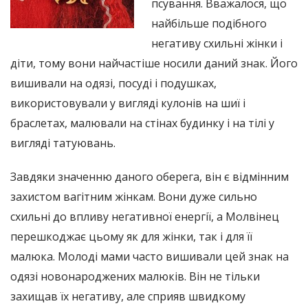
псування. Вважалося, що
найбільше подібного
негативу схильні жінки і
діти, тому вони найчастіше носили даний знак. Його
вишивали на одязі, посуді і подушках,
використовували у вигляді кулонів на шиї і
браслетах, малювали на стінах будинку і на тілі у
вигляді татуювань.
Завдяки значенню даного оберега, він є відмінним
захистом вагітним жінкам. Вони дуже сильно
схильні до впливу негативної енергії, а Молвінец
перешкоджає цьому як для жінки, так і для її
малюка. Молоді мами часто вишивали цей знак на
одязі новонароджених малюків. Він не тільки
захищав їх негативу, але сприяв швидкому