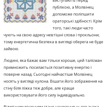
виступають перед
публікою, а Молвінец
допоможе поліпшити
ораторські здібності. Крім
того, такі люди часто
чують на свою адресу невтішні слова і прокльони,
тому енергетична безпека в вигляді оберега не буде
зайвою.
Людині, яка бажає вам тільки хороше, цей талісман
примножить посилається позитивну енергію і
поверне назад. Сьогодні найчастіше Молвінец
носять у вигляді кулона. Вішати його зображення на
стіну біля ліжка теж добре, але краще
використовувати його силу індивідуально.
Відмінним рішенням стане нанесення цього знака