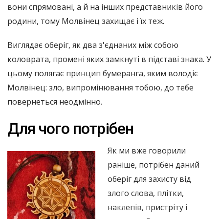
вони спрямовані, а й на інших представників його
родини, тому Молвінец захищає і їх теж.
Виглядає оберіг, як два з'єднаних між собою
коловрата, промені яких замкнуті в підставі знака. У
цьому полягає принцип бумеранга, яким володіє
Молвінец: зло, випромінювання тобою, до тебе
повернеться неодмінно.
Для чого потрібен
Як ми вже говорили
раніше, потрібен даний
оберіг для захисту від
злого слова, плітки,
наклепів, пристріту і