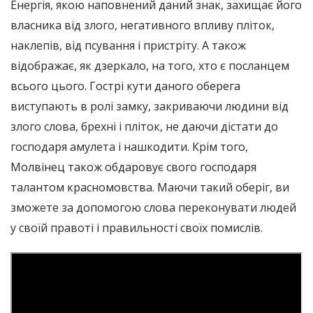
Енергія, якою наповнений даний знак, захищає його
власника від злого, негативного впливу пліток,
наклепів, від псування і пристріту. А також
відображає, як дзеркало, на того, хто є посланцем
всього цього. Гострі кути даного оберега
виступають в ролі замку, закриваючи людини від
злого слова, брехні і пліток, не даючи дістати до
господаря амулета і нашкодити. Крім того,
Молвінец також обдаровує свого господаря
талантом красномовства. Маючи такий оберіг, ви
зможете за допомогою слова переконувати людей
у ​​своїй правоті і правильності своїх помислів.