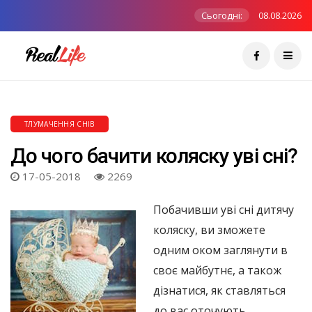
Сьогодні:
08.08.2026
ТЛУМАЧЕННЯ СНІВ
До чого бачити коляску уві сні?
17-05-2018
2269
Побачивши уві сні дитячу
коляску, ви зможете
одним оком заглянути в
своє майбутнє, а також
дізнатися, як ставляться
до вас оточують.