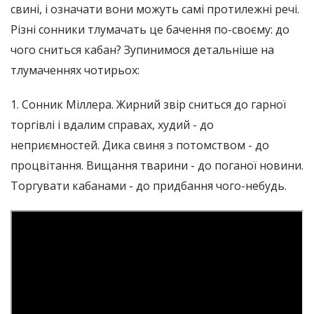
свині, і означати вони можуть самі протилежні речі.
Різні сонники тлумачать це бачення по-своєму: до
чого сниться кабан? Зупинимося детальніше на
тлумаченнях чотирьох:
1. Сонник Міллера. Жирний звір сниться до гарної
торгівлі і вдалим справах, худий - до
неприємностей. Дика свиня з потомством - до
процвітання. Вищання тварини - до поганої новини.
Торгувати кабанами - до придбання чого-небудь.