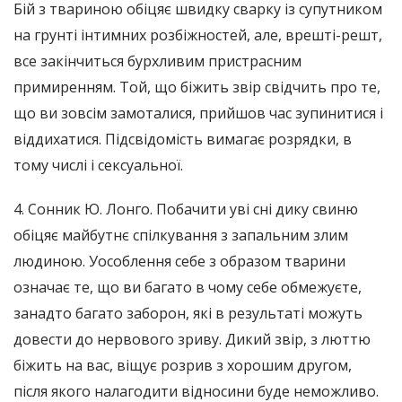
Бій з твариною обіцяє швидку сварку із супутником
на грунті інтимних розбіжностей, але, врешті-решт,
все закінчиться бурхливим пристрасним
примиренням. Той, що біжить звір свідчить про те,
що ви зовсім замоталися, прийшов час зупинитися і
віддихатися. Підсвідомість вимагає розрядки, в
тому числі і сексуальної.
4. Сонник Ю. Лонго. Побачити уві сні дику свиню
обіцяє майбутнє спілкування з запальним злим
людиною. Уособлення себе з образом тварини
означає те, що ви багато в чому себе обмежуєте,
занадто багато заборон, які в результаті можуть
довести до нервового зриву. Дикий звір, з люттю
біжить на вас, віщує розрив з хорошим другом,
після якого налагодити відносини буде неможливо.