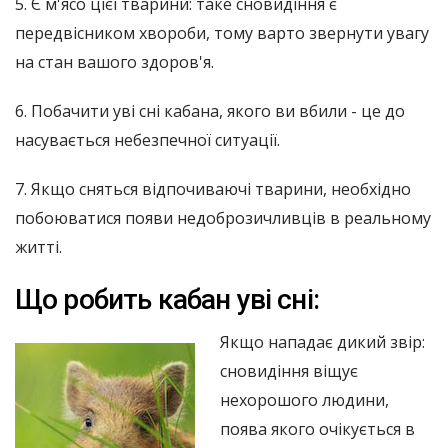
5. Є м'ясо цієї тварини: таке сновидіння є
передвісником хвороби, тому варто звернути увагу
на стан вашого здоров'я.
6. Побачити уві сні кабана, якого ви вбили - це до
насувається небезпечної ситуації.
7. Якщо сняться відпочиваючі тварини, необхідно
побоюватися появи недоброзичливців в реальному
житті.
Що робить кабан уві сні:
Якщо нападає дикий звір:
сновидіння віщує
нехорошого людини,
поява якого очікується в