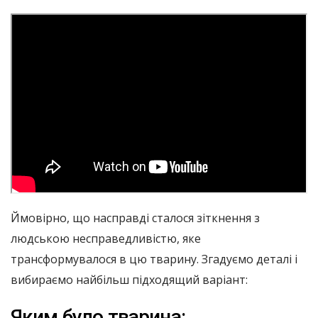
Ймовірно, що насправді сталося зіткнення з
людською несправедливістю, яке
трансформувалося в цю тварину. Згадуємо деталі і
вибираємо найбільш підходящий варіант:
Яким було тварина: