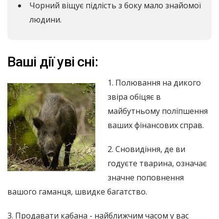
Чорний віщує підлість з боку мало знайомої
людини.
Ваші дії уві сні:
1. Полювання на дикого
звіра обіцяє в
майбутньому поліпшення
ваших фінансових справ.
2. Сновидіння, де ви
годуєте тварина, означає
значне поповнення
вашого гаманця, швидке багатство.
3. Продавати кабана - найближчим часом у вас