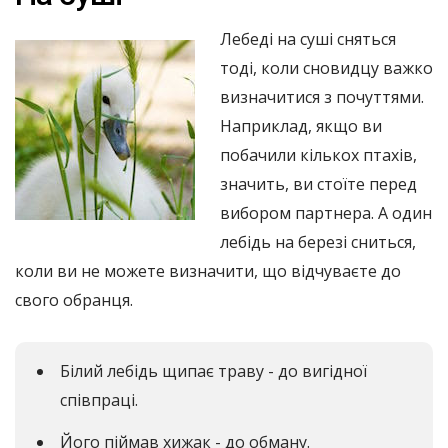
Лебеді на суші сняться
тоді, коли сновидцу важко
визначитися з почуттями.
Наприклад, якщо ви
побачили кількох птахів,
значить, ви стоїте перед
вибором партнера. А один
лебідь на березі сниться,
коли ви не можете визначити, що відчуваєте до
свого обранця.
Білий лебідь щипає траву - до вигідної
співпраці.
Його піймав хижак - до обману.