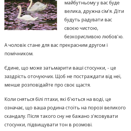
майбутньому у вас буде
велика, дружна сім'я. Діти
будуть радувати вас
своєю чистою,
безкорисливою любов'ю.
А чоловік стане для вас прекрасним другом і
помічником.
Єдине, що може затьмарити ваші стосунки, - це
заздрість оточуючих. Щоб не постраждати від неї,
менше розповідайте про своє щастя.
Коли сняться білі птахи, які б'ються на воді, це
означає, що ваша родина стоїть на порозі великого
скандалу. Після такого сну не бажано з'ясовувати
стосунки, підвищувати тон в розмові.