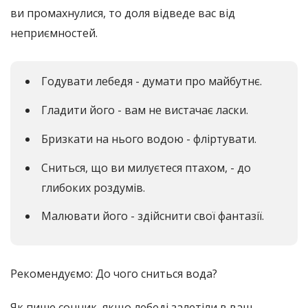
ви промахнулися, то доля відведе вас від
неприємностей.
Годувати лебедя - думати про майбутнє.
Гладити його - вам не вистачає ласки.
Бризкати на нього водою - фліртувати.
Сниться, що ви милуєтеся птахом, - до
глибоких роздумів.
Малювати його - здійснити свої фантазії.
Рекомендуємо: До чого сниться вода?
Як пише сонник, якщо лебеді залетіли в ваш