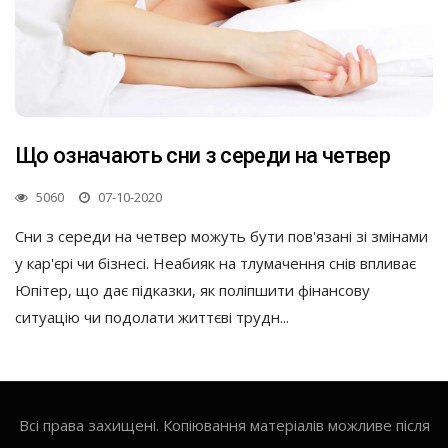
Що означають сни з середи на четвер
5060
07-10-2020
Сни з середи на четвер можуть бути пов'язані зі змінами
у кар'єрі чи бізнесі. Неабияк на тлумачення снів впливає
Юпітер, що дає підказки, як поліпшити фінансову
ситуацію чи подолати життєві трудн...
Всі права захищені. Копіювання матеріалів можливе після