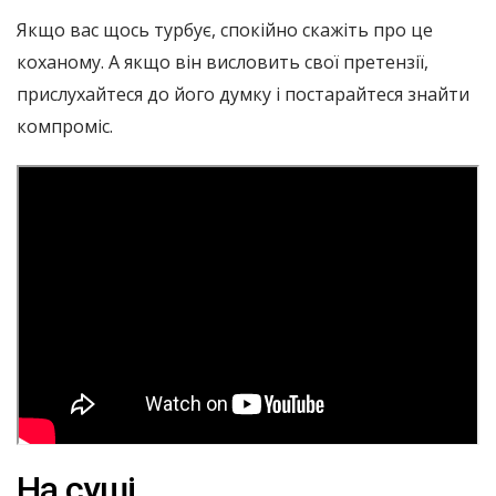
Якщо вас щось турбує, спокійно скажіть про це
коханому. А якщо він висловить свої претензії,
прислухайтеся до його думку і постарайтеся знайти
компроміс.
На суші