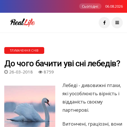
Сьогодні:
06.08.2026
ТЛУМАЧЕННЯ СНІВ
До чого бачити уві сні лебедів?
26-03-2018
8759
Лебеді - дивовижні птахи,
які уособлюють вірність і
відданість своєму
партнерові.
Витончені, граціозні, вони