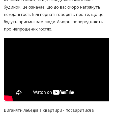
будинок, це означає, що до вас скоро нагрянуть
неждані гості. Білі пернаті говорять про те, що це
будуть приємні вам люди. А чорні попереджають
про непрошених гостях.
Виганяти лебедів з квартири - посваритися з