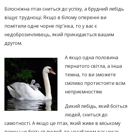
Білосніжна птах сниться до успіху, а брудний лебідь
віщує труднощі. Якщо в білому оперенні ви
помітили одне чорне пір'їнка, то у вас є
недоброзичливець, який прикидається вашим
другом.
А якщо одна половина
пернатого світла, а інша
темна, то ви зможете
сміливо протистояти всім
неприємностям.
Дикий лебідь, який боїться
людей, сниться до
самотності. А якщо це птах, який живе в міському
парку і не боїться людей, то незабаром вас чекає