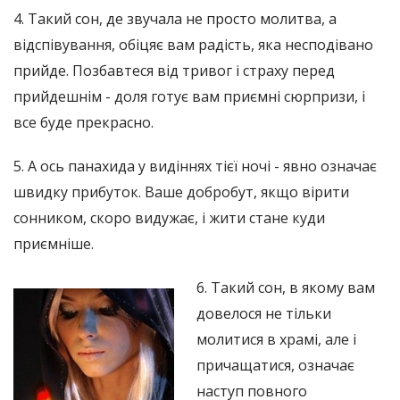
4. Такий сон, де звучала не просто молитва, а
відспівування, обіцяє вам радість, яка несподівано
прийде. Позбавтеся від тривог і страху перед
прийдешнім - доля готує вам приємні сюрпризи, і
все буде прекрасно.
5. А ось панахида у видіннях тієї ночі - явно означає
швидку прибуток. Ваше добробут, якщо вірити
сонником, скоро видужає, і жити стане куди
приємніше.
6. Такий сон, в якому вам
довелося не тільки
молитися в храмі, але і
причащатися, означає
наступ повного