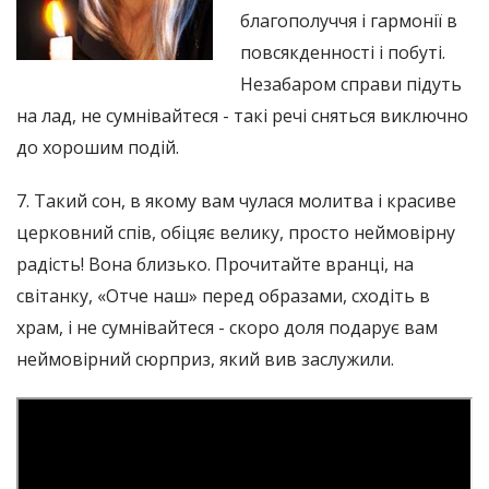
благополуччя і гармонії в
повсякденності і побуті.
Незабаром справи підуть
на лад, не сумнівайтеся - такі речі сняться виключно
до хорошим подій.
7. Такий сон, в якому вам чулася молитва і красиве
церковний спів, обіцяє велику, просто неймовірну
радість! Вона близько. Прочитайте вранці, на
світанку, «Отче наш» перед образами, сходіть в
храм, і не сумнівайтеся - скоро доля подарує вам
неймовірний сюрприз, який вив заслужили.