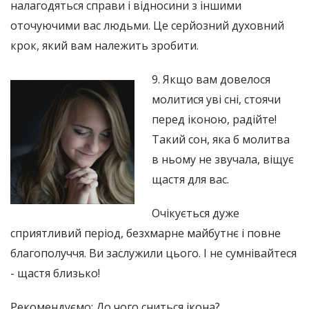
налагодяться справи і відносини з іншими
оточуючими вас людьми. Це серйозний духовний
крок, який вам належить зробити.
9. Якщо вам довелося
молитися уві сні, стоячи
перед іконою, радійте!
Такий сон, яка б молитва
в ньому не звучала, віщує
щастя для вас.
Очікується дуже
сприятливий період, безхмарне майбутнє і повне
благополуччя. Ви заслужили цього. І не сумнівайтеся
- щастя близько!
Рекомендуємо: До чого сниться ікона?