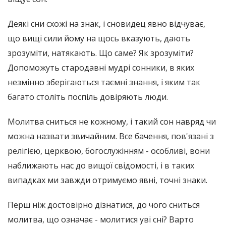
Деякі сни схожі на знак, і сновидец явно відчуває,
що вищі сили йому на щось вказують, дають
зрозуміти, натякають. Що саме? Як зрозуміти?
Допоможуть стародавні мудрі сонники, в яких
незмінно зберігаються таємні знання, і яким так
багато століть поспіль довіряють люди.
Молитва сниться не кожному, і такий сон навряд чи
можна назвати звичайним. Все бачення, пов'язані з
релігією, церквою, богослужінням - особливі, вони
наближають нас до вищої свідомості, і в таких
випадках ми завжди отримуємо явні, точні знаки.
Перш ніж достовірно дізнатися, до чого сниться
молитва, що означає - молитися уві сні? Варто