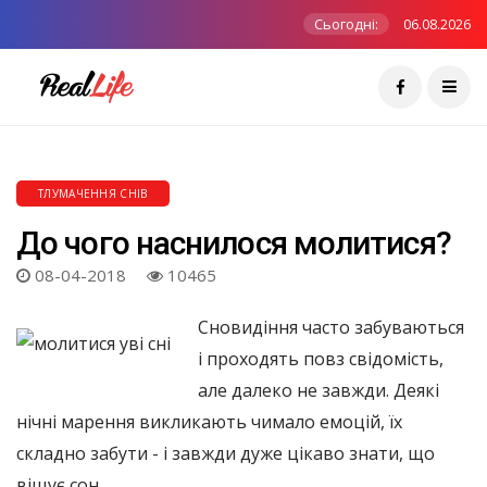
Сьогодні:
06.08.2026
ТЛУМАЧЕННЯ СНІВ
До чого наснилося молитися?
08-04-2018
10465
Сновидіння часто забуваються
і проходять повз свідомість,
але далеко не завжди. Деякі
нічні марення викликають чимало емоцій, їх
складно забути - і завжди дуже цікаво знати, що
віщує сон.