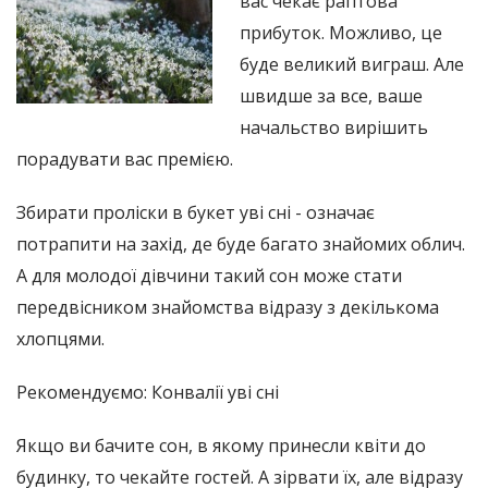
вас чекає раптова
прибуток. Можливо, це
буде великий виграш. Але
швидше за все, ваше
начальство вирішить
порадувати вас премією.
Збирати проліски в букет уві сні - означає
потрапити на захід, де буде багато знайомих облич.
А для молодої дівчини такий сон може стати
передвісником знайомства відразу з декількома
хлопцями.
Рекомендуємо: Конвалії уві сні
Якщо ви бачите сон, в якому принесли квіти до
будинку, то чекайте гостей. А зірвати їх, але відразу