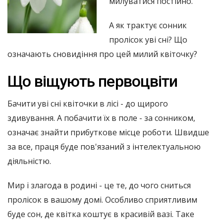
милуватися постійно.
А як трактує сонник
пролісок уві сні? Що
означають сновидіння про цей милий квіточку?
Що віщують первоцвіти
Бачити уві сні квіточки в лісі - до щирого
здивування. А побачити їх в поле - за сонником,
означає знайти прибуткове місце роботи. Швидше
за все, праця буде пов'язаний з інтелектуальною
діяльністю.
Мир і злагода в родині - це те, до чого сниться
пролісок в вашому домі. Особливо сприятливим
буде сон, де квітка коштує в красивій вазі. Таке