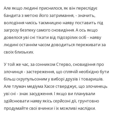
Але якщо людині приснилося, як він переслідує
бандита з метою його затримання, - значить,
володіння чиєїсь таємницею наяву поставить під
загрозу безпеку самого сновидіння. А ось якщо
довелося уві сні тікати від підозрілих осіб - наяву
людині останнім часом доводиться переживати за
своїх близьких.
У той же час, за сонником Стерво, сновидіння про
злочинця - застереження, що сплячій необхідно бути
більш скрупульозним у виборі друзів і товаришів.
Але тлумач медіума Хассе стверджує, що злочинець
уві сні - знак засудження. І якщо ви планували
здійснювати наяву якісь серйозні дії, грунтовно
продумайте свої вчинки і їх можливі наслідки.