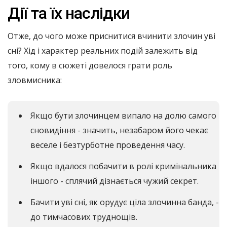
Дії та їх наслідки
Отже, до чого може приснитися вчинити злочин уві
сні? Хід і характер реальних подій залежить від
того, кому в сюжеті довелося грати роль
зловмисника:
Якщо бути злочинцем випало на долю самого
сновидіння - значить, незабаром його чекає
веселе і безтурботне проведення часу.
Якщо вдалося побачити в ролі кримінальника
іншого - сплячий дізнається чужий секрет.
Бачити уві сні, як орудує ціла злочинна банда, -
до тимчасових труднощів.