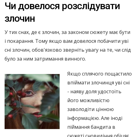
Чи довелося розслідувати
злочин
У тих снах, де є злочин, за законом сюжету має бути
і покарання. Тому якщо вам довелося побачити уві
сні злочин, обов'язково зверніть увагу на те, чи слід
було за ним затримання винного.
Якщо сплячого пощастило
впіймати злочинця уві сні
- наяву доля удостоїть
його можливістю
заволодіти цінною
інформацією. Але іноді
піймання бандита в
сюжеті сновидіння обіцяє