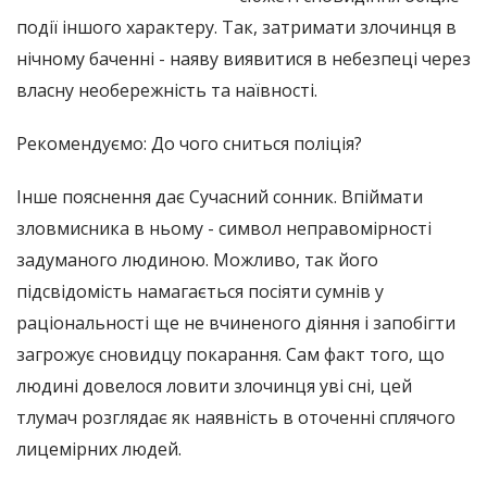
події іншого характеру. Так, затримати злочинця в
нічному баченні - наяву виявитися в небезпеці через
власну необережність та наївності.
Рекомендуємо: До чого сниться поліція?
Інше пояснення дає Сучасний сонник. Впіймати
зловмисника в ньому - символ неправомірності
задуманого людиною. Можливо, так його
підсвідомість намагається посіяти сумнів у
раціональності ще не вчиненого діяння і запобігти
загрожує сновидцу покарання. Сам факт того, що
людині довелося ловити злочинця уві сні, цей
тлумач розглядає як наявність в оточенні сплячого
лицемірних людей.