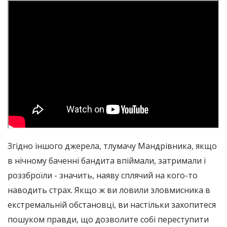
Згідно іншого джерела, тлумачу Мандрівника, якщо
в нічному баченні бандита впіймали, затримали і
роззброїли - значить, наяву сплячий на кого-то
наводить страх. Якщо ж ви ловили зловмисника в
екстремальній обстановці, ви настільки захопитеся
пошуком правди, що дозволите собі переступити