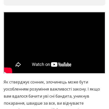
Як стверджує сонник, злочинець може бути
уособленням розуміння важливості закону. І якщо
вам вдалося бачити уві сні бандита, уникнув
покарання, швидше за все, ви відчуваєте