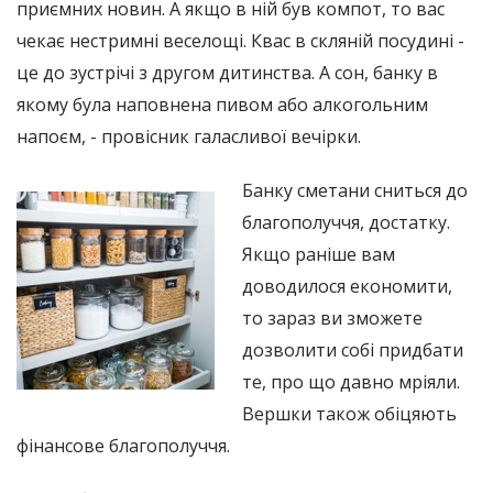
приємних новин. А якщо в ній був компот, то вас
чекає нестримні веселощі. Квас в скляній посудині -
це до зустрічі з другом дитинства. А сон, банку в
якому була наповнена пивом або алкогольним
напоєм, - провісник галасливої ​​вечірки.
Банку сметани сниться до
благополуччя, достатку.
Якщо раніше вам
доводилося економити,
то зараз ви зможете
дозволити собі придбати
те, про що давно мріяли.
Вершки також обіцяють
фінансове благополуччя.