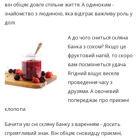
він обіцяє довге спільне життя. А одиноким -
знайомство з людиною, яка відіграє важливу роль у
долі.
А до чого сниться скляна
банка з соком? Якщо це
фруктовий напій, то скоро
вам посміхнеться удача.
Ягідний віщує веселе
проведення часу з
друзями. А овочевий
попереджає про приємні
клопоти.
Бачити уві сні скляну банку з варенням - досить
сприятливий знак. Він обіцяє сновидцу приємні,