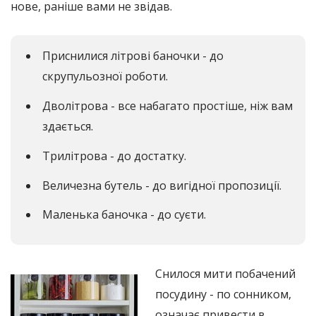
нове, раніше вами не звідав.
Приснилися літрові баночки - до
скрупульозної роботи.
Дволітрова - все набагато простіше, ніж вам
здається.
Трилітрова - до достатку.
Величезна бутель - до вигідної пропозиції.
Маленька баночка - до суєти.
Снилося мити побачений
посудину - по сонником,
означає привести в