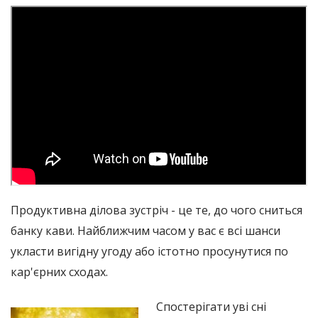
Продуктивна ділова зустріч - це те, до чого сниться
банку кави. Найближчим часом у вас є всі шанси
укласти вигідну угоду або істотно просунутися по
кар'єрних сходах.
Спостерігати уві сні