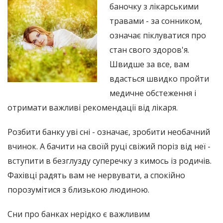
баночку з лікарськими
травами - за сонником,
означає піклуватися про
стан свого здоров'я.
Швидше за все, вам
вдасться швидко пройти
медичне обстеження і
отримати важливі рекомендації від лікаря.
Розбити банку уві сні - означає, зробити необачний
вчинок. А бачити на своїй руці свіжий поріз від неї -
вступити в безглузду суперечку з кимось із родичів.
Фахівці радять вам не нервувати, а спокійно
порозумітися з близькою людиною.
Сни про банках нерідко є важливим