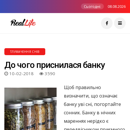
Сьогодні:
08.08.2026
ТЛУМАЧЕННЯ СНІВ
До чого приснилася банку
10-02-2018
3590
Щоб правильно
визначити, що означає
банку уві сні, погортайте
сонник. Банку в нічних
мареннях нерідко є
передвісником приємного