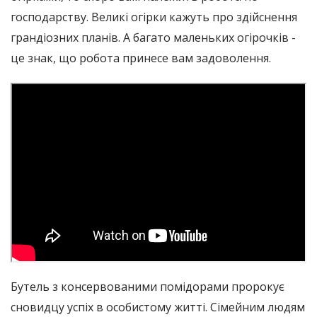
господарству. Великі огірки кажуть про здійснення
грандіозних планів. А багато маленьких огірочків -
це знак, що робота принесе вам задоволення.
Бутель з консервованими помідорами пророкує
сновидцу успіх в особистому житті. Сімейним людям