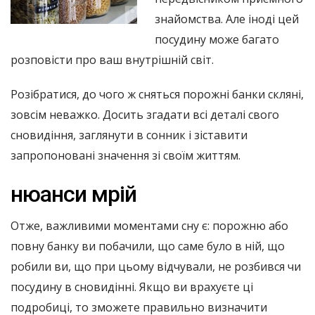
знайомства. Але іноді цей
посудину може багато
розповісти про ваш внутрішній світ.
Розібратися, до чого ж сняться порожні банки скляні,
зовсім неважко. Досить згадати всі деталі свого
сновидіння, заглянути в сонник і зіставити
запропоновані значення зі своїм життям.
нюанси мрій
Отже, важливими моментами сну є: порожню або
повну банку ви побачили, що саме було в ній, що
робили ви, що при цьому відчували, не розбився чи
посудину в сновидінні. Якщо ви врахуєте ці
подробиці, то зможете правильно визначити