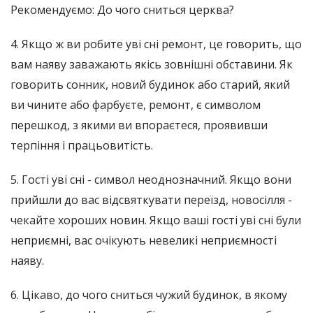
Рекомендуємо: До чого сниться церква?
4. Якщо ж ви робите уві сні ремонт, це говорить, що
вам наяву заважають якісь зовнішні обставини. Як
говорить сонник, новий будинок або старий, який
ви чините або фарбуєте, ремонт, є символом
перешкод, з якими ви впораєтеся, проявивши
терпіння і працьовитість.
5. Гості уві сні - символ неоднозначний. Якщо вони
прийшли до вас відсвяткувати переїзд, новосілля -
чекайте хороших новин. Якщо ваші гості уві сні були
неприємні, вас очікують невеликі неприємності
наяву.
6. Цікаво, до чого сниться чужий будинок, в якому