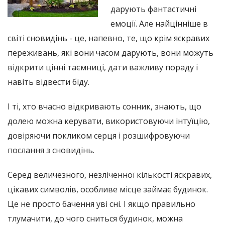
дарують фантастичні
емоції. Але найцінніше в
світі сновидінь - це, напевно, те, що крім яскравих
переживань, які вони часом дарують, вони можуть
відкрити цінні таємниці, дати важливу пораду і
навіть відвести біду.
І ті, хто вчасно відкривають сонник, знають, що
долею можна керувати, використовуючи інтуїцію,
довіряючи покликом серця і розшифровуючи
послання з сновидінь.
Серед величезного, незліченної кількості яскравих,
цікавих символів, особливе місце займає будинок.
Це не просто бачення уві сні. І якщо правильно
тлумачити, до чого сниться будинок, можна