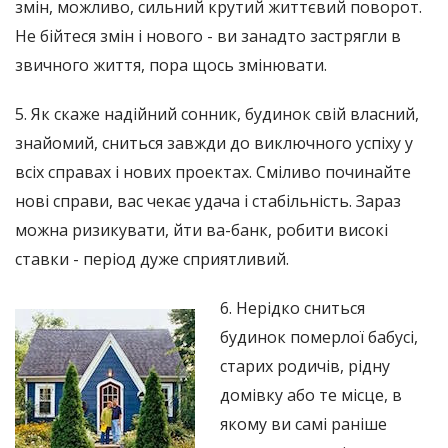
змін, можливо, сильний крутий життєвий поворот.
Не бійтеся змін і нового - ви занадто застрягли в
звичного життя, пора щось змінювати.
5. Як скаже надійний сонник, будинок свій власний,
знайомий, сниться завжди до виключного успіху у
всіх справах і нових проектах. Сміливо починайте
нові справи, вас чекає удача і стабільність. Зараз
можна ризикувати, йти ва-банк, робити високі
ставки - період дуже сприятливий.
6. Нерідко сниться
будинок померлої бабусі,
старих родичів, рідну
домівку або те місце, в
якому ви самі раніше