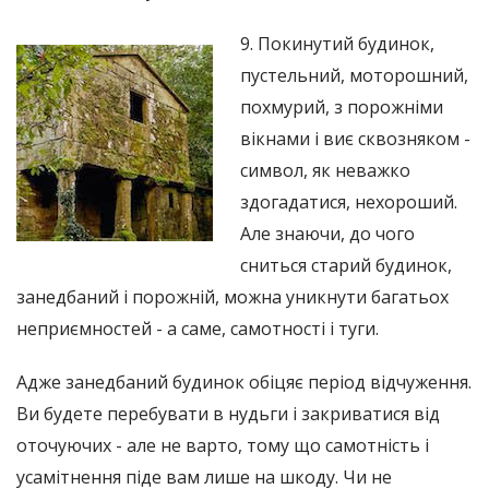
9. Покинутий будинок,
пустельний, моторошний,
похмурий, з порожніми
вікнами і виє сквозняком -
символ, як неважко
здогадатися, нехороший.
Але знаючи, до чого
сниться старий будинок,
занедбаний і порожній, можна уникнути багатьох
неприємностей - а саме, самотності і туги.
Адже занедбаний будинок обіцяє період відчуження.
Ви будете перебувати в нудьги і закриватися від
оточуючих - але не варто, тому що самотність і
усамітнення піде вам лише на шкоду. Чи не