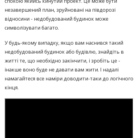
спокою якийсь кинутий проект. Це може бути
незавершений план, зруйновані на півдорозі
відносини - недобудований будинок може
символізувати багато.
У будь-якому випадку, якщо вам наснився такий
недобудований будинок або будівлю, знайдіть в
житті те, що необхідно закінчити, і зробіть це -
інакше воно буде не давати вам жити. І надалі
намагайтеся все наміри доводити-таки до логічного
кінця.