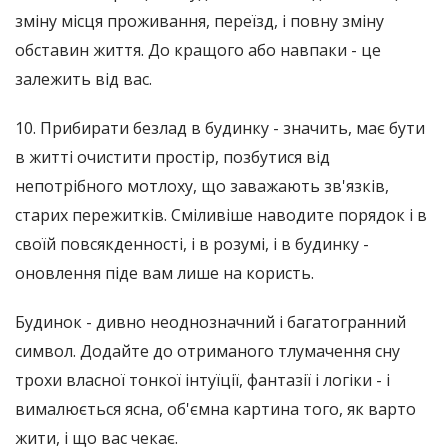
зміну місця проживання, переїзд, і повну зміну
обставин життя. До кращого або навпаки - це
залежить від вас.
10. Прибирати безлад в будинку - значить, має бути
в житті очистити простір, позбутися від
непотрібного мотлоху, що заважають зв'язків,
старих пережитків. Сміливіше наводите порядок і в
своїй повсякденності, і в розумі, і в будинку -
оновлення піде вам лише на користь.
Будинок - дивно неоднозначний і багатогранний
символ. Додайте до отриманого тлумачення сну
трохи власної тонкої інтуїції, фантазії і логіки - і
вималюється ясна, об'ємна картина того, як варто
жити, і що вас чекає.