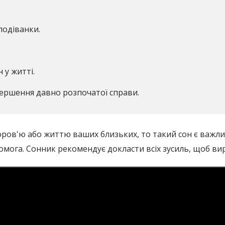
подіванки.
 у житті.
вершення давно розпочатої справи.
ров'ю або життю ваших близьких, то такий сон є важли
омога. Сонник рекомендує докласти всіх зусиль, щоб ви