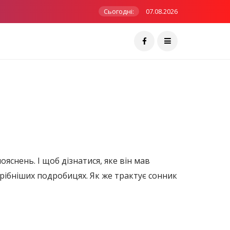
Сьогодні:
07.08.2026
ояснень. І щоб дізнатися, яке він мав
дрібніших подробицях. Як же трактує сонник