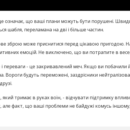
 означає, що ваші плани можуть бути порушені. Швидше 
иться шабля, переламана на дві і більше частин.
ове зброю може приснитися перед цікавою пригодою. Н
озитивних емоцій. Не виключено, що ви потрапите в вес
і переваги - це закривавлений меч. Якщо ви побачили йо
ча. Вороги будуть переможені, заздрісники нейтралізова
друзі.
ч, який тримає в руках воїн, - відчувати підтримку впл
, але факт, що ваші проблеми не байдужі комусь іншому