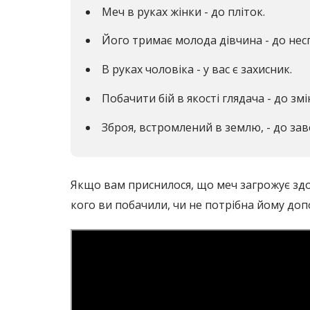
Меч в руках жінки - до пліток.
Його тримає молода дівчина - до нес
В руках чоловіка - у вас є захисник.
Побачити бій в якості глядача - до змін
Зброя, встромлений в землю, - до за
Якщо вам приснилося, що меч загрожує здо
кого ви побачили, чи не потрібна йому доп