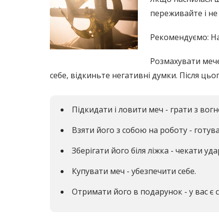
переживайте і не 
Рекомендуємо: На
Розмахувати мече
себе, відкиньте негативні думки. Після цьо
Підкидати і ловити меч - грати з вогн
Взяти його з собою на роботу - готув
Зберігати його біля ліжка - чекати уда
Купувати меч - убезпечити себе.
Отримати його в подарунок - у вас є 