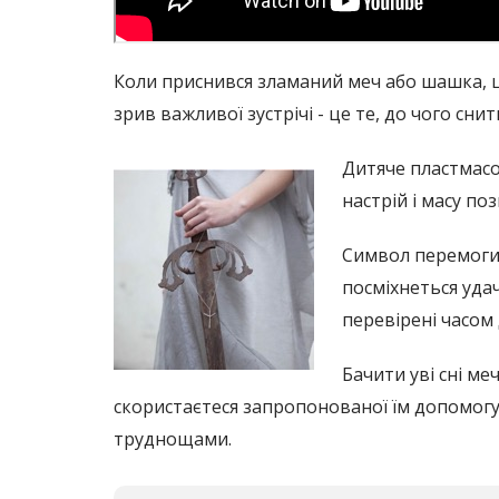
Коли приснився зламаний меч або шашка, це
зрив важливої ​​зустрічі - це те, до чого сн
Дитяче пластмас
настрій і масу п
Символ перемоги 
посміхнеться уда
перевірені часом 
Бачити уві сні ме
скористаєтеся запропонованої їм допомогу
труднощами.