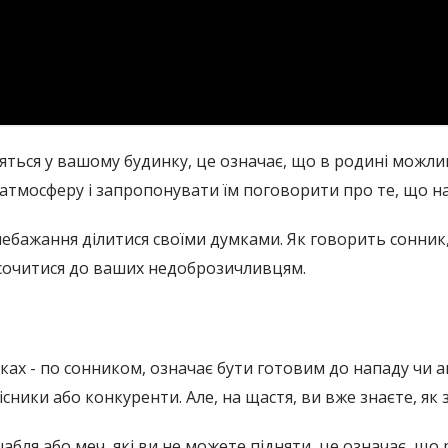
дяться у вашому будинку, це означає, що в родині можли
атмосферу і запропонувати їм поговорити про те, що на
 небажання ділитися своїми думками. Як говорить сонник,
осочитися до ваших недоброзичливцям.
ках - по сонником, означає бути готовим до нападу чи а
ники або конкуренти. Але, на щастя, ви вже знаєте, як 
бля або меч, які ви не можете підняти, це означає, що 