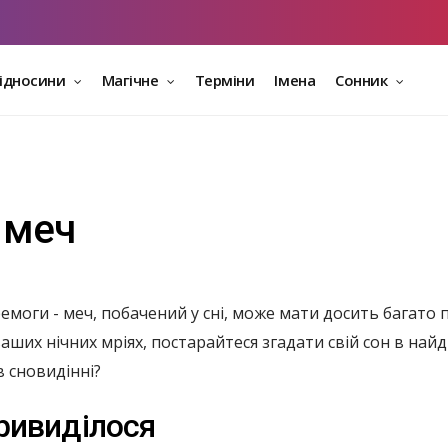
відносини
Магічне
Терміни
Імена
Сонник
 меч
емоги - меч, побачений у сні, може мати досить багато п
аших нічних мріях, постарайтеся згадати свій сон в най
в сновидінні?
ривиділося