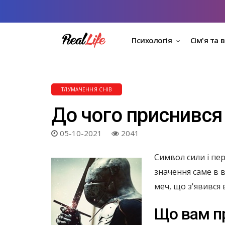
Психологія
Сім'я та 
ТЛУМАЧЕННЯ СНІВ
До чого приснився
05-10-2021
2041
Символ сили і пер
значення саме в в
меч, що з'явився 
Що вам п