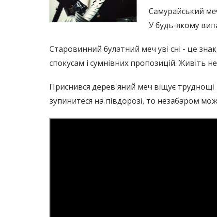
Самурайський меч
У будь-якому випа
Старовинний булатний меч уві сні - це зна
спокусам і сумнівних пропозицій. Живіть не
Приснився дерев'яний меч віщує труднощі в
зупинитеся на півдорозі, то незабаром мо