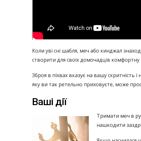
Коли уві сні шабля, меч або кинджал знахо
створити для своїх домочадців комфортну 
Зброя в піхвах вказує на вашу скритність і
яку ви так ретельно приховуєте, може пр
Ваші дії
Тримати меч в ру
нашкодити заздріс
Якщо наснилася ша