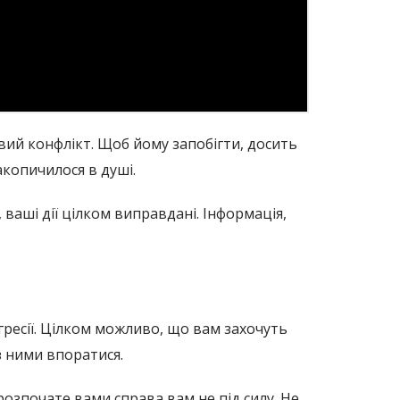
вий конфлікт. Щоб йому запобігти, досить
копичилося в душі.
 ваші дії цілком виправдані. Інформація,
гресії. Цілком можливо, що вам захочуть
з ними впоратися.
розпочате вами справа вам не під силу. Не