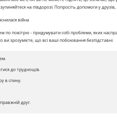
зупиняйтеся на півдорозі. Попросіть допомоги у друзів, і
снилася війна
м по повітрю - придумувати собі проблеми, яких насправ
го ви зрозумієте, що всі ваші побоювання безпідставні.
ем.
атися до труднощів.
ру в спину.
справжній друг.