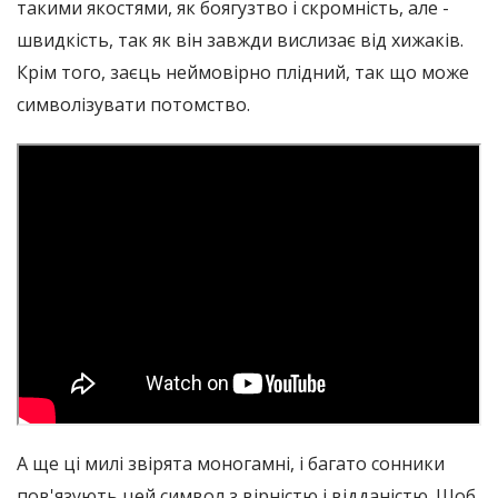
такими якостями, як боягузтво і скромність, але -
швидкість, так як він завжди вислизає від хижаків.
Крім того, заєць неймовірно плідний, так що може
символізувати потомство.
А ще ці милі звірята моногамні, і багато сонники
пов'язують цей символ з вірністю і відданістю. Щоб