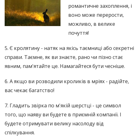
романтичне захоплення, і
воно може перерости,
можливо, в велике
почуття!
5. Є кролятину - натяк на якісь таємниці або секретні
справи. Таємне, як ви знаєте, рано чи пізно стає
явним, пам'ятайте це. Намагайтеся бути чесніше.
6. А якщо ви розводили кроликів в мріях - радійте,
вас чекає багатство!
7. Гладить звірка по м'якій шерстці - це символ
того, що наяву ви будете в приємній компанії. І
будете отримувати велику насолоду від
спілкування.