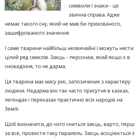
символи і знаки - це
звична справа. Адже
немає такого сну, який не мав би прихованого,
зашифрованого значення.
І саме тварини найбільш незвичайні і можуть нести
цілий ряд смислів. Заєць - персонаж, який якщо є в
сновидіння, то не дарма.
Ця тварина має масу рис, запозичених з характеру
людини. Недарма він так часто присутня в казках,
легендах і переказах практично всіх народів на
Землі.
Щоб визначити, до чого сниться заєць, варто, перш
за все, провести таку паралель. Заєць асоціюється з