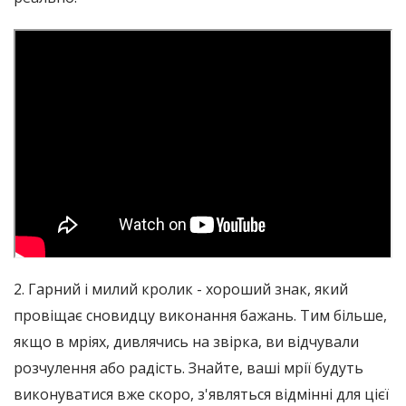
2. Гарний і милий кролик - хороший знак, який
провіщає сновидцу виконання бажань. Тим більше,
якщо в мріях, дивлячись на звірка, ви відчували
розчулення або радість. Знайте, ваші мрії будуть
виконуватися вже скоро, з'являться відмінні для цієї