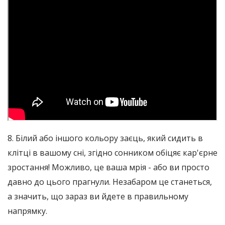
8. Білий або іншого кольору заєць, який сидить в
клітці в вашому сні, згідно сонником обіцяє кар'єрне
зростання! Можливо, це ваша мрія - або ви просто
давно до цього прагнули. Незабаром це станеться,
а значить, що зараз ви йдете в правильному
напрямку.