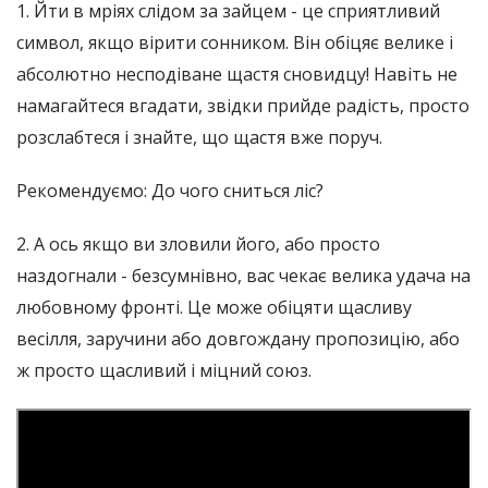
1. Йти в мріях слідом за зайцем - це сприятливий
символ, якщо вірити сонником. Він обіцяє велике і
абсолютно несподіване щастя сновидцу! Навіть не
намагайтеся вгадати, звідки прийде радість, просто
розслабтеся і знайте, що щастя вже поруч.
Рекомендуємо: До чого сниться ліс?
2. А ось якщо ви зловили його, або просто
наздогнали - безсумнівно, вас чекає велика удача на
любовному фронті. Це може обіцяти щасливу
весілля, заручини або довгождану пропозицію, або
ж просто щасливий і міцний союз.