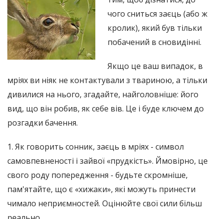
чого сниться заєць (або ж
кролик), який був тільки
побачений в сновидінні.
Якщо це ваш випадок, в
мріях ви ніяк не контактували з твариною, а тільки
дивилися на нього, згадайте, найголовніше: його
вид, що він робив, як себе вів. Це і буде ключем до
розгадки бачення.
1. Як говорить сонник, заєць в мріях - символ
самовпевненості і зайвої «прудкість». Ймовірно, це
свого роду попередження - будьте скромніше,
пам'ятайте, що є «хижаки», які можуть принести
чимало неприємностей. Оцінюйте свої сили більш
реально.