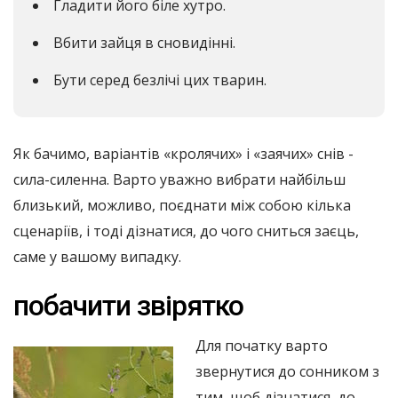
Гладити його біле хутро.
Вбити зайця в сновидінні.
Бути серед безлічі цих тварин.
Як бачимо, варіантів «кролячих» і «заячих» снів -
сила-силенна. Варто уважно вибрати найбільш
близький, можливо, поєднати між собою кілька
сценаріїв, і тоді дізнатися, до чого сниться заєць,
саме у вашому випадку.
побачити звірятко
Для початку варто
звернутися до сонником з
тим, щоб дізнатися, до