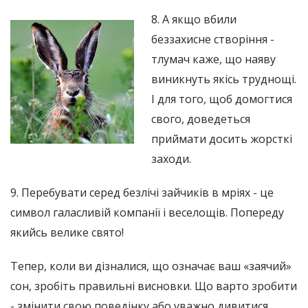
8. А якщо вбили
беззахисне створіння -
тлумач каже, що наяву
виникнуть якісь труднощі.
І для того, щоб домогтися
свого, доведеться
приймати досить жорсткі
заходи.
9. Перебувати серед безлічі зайчиків в мріях - це
символ галасливій компанії і веселощів. Попереду
якийсь велике свято!
Тепер, коли ви дізналися, що означає ваш «заячий»
сон, зробіть правильні висновки. Що варто зробити
- змінити свою поведінку або уважно дивитися