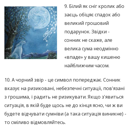
9. Білий як сніг кролик або
заєць обіцяє спадок або
великий грошовий
подарунок. Звідки -
сонник не скаже, але
велика сума неодмінно
«впаде» у вашу кишеню
найближчим часом.
10. А чорний звір - це символ попереджає. Сонник
вказує на ризиковані, небезпечні ситуації, пов'язані
з грошима, і радить не ризикувати. Якщо з'явиться
ситуація, в якій буде щось не до кінця ясно, чи ж ви
будете відчувати сумніви (а така ситуація виникне) -
то сміливо відмовляйтесь.