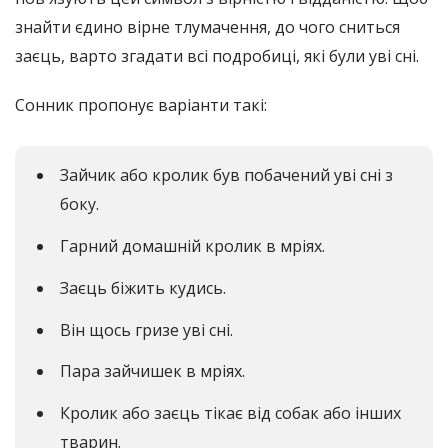
знайти єдино вірне тлумачення, до чого сниться
заєць, варто згадати всі подробиці, які були уві сні.
Сонник пропонує варіанти такі:
Зайчик або кролик був побачений уві сні з
боку.
Гарний домашній кролик в мріях.
Заєць біжить кудись.
Він щось гризе уві сні.
Пара зайчишек в мріях.
Кролик або заєць тікає від собак або інших
тварин.