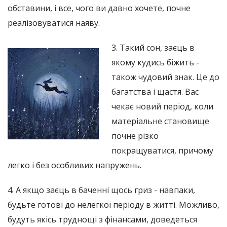
обставини, і все, чого ви давно хочете, почне
реалізовуватися наяву.
3. Такий сон, заєць в
якому кудись біжить -
також чудовий знак. Це до
багатства і щастя. Вас
чекає новий період, коли
матеріальне становище
почне різко
покращуватися, причому
легко і без особливих напружень.
4. А якщо заєць в баченні щось гриз - навпаки,
будьте готові до нелегкої періоду в житті. Можливо,
будуть якісь труднощі з фінансами, доведеться