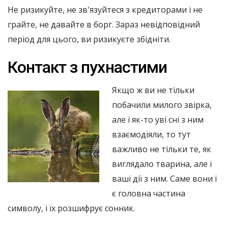
Не ризикуйте, не зв'язуйтеся з кредиторами і не
грайте, не давайте в борг. Зараз невідповідний
період для цього, ви ризикуєте збідніти.
Контакт з пухнастими
Якщо ж ви не тільки
побачили милого звірка,
але і як-то уві сні з ним
взаємодіяли, то тут
важливо не тільки те, як
виглядало тварина, але і
ваші дії з ним. Саме вони і
є головна частина
символу, і їх розшифрує сонник.