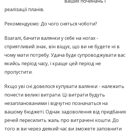
ваших починань і
реалізації планів.
Рекомендуємо: До чого сняться чоботи?
Взагалі, бачити валянки у себе на ногах -
сприятливий знак, він віщує, що ви не будете ні в
чому мати потребу. Удача буде супроводжувати вас
якийсь період часу, і краще цей період не
пропустити.
Якщо уві сні довелося купувати валянки - належить
понести великі витрати. Ці витрати будуть
незапланованими і відчутно позначаться на
вашому бюджеті. Однак задоволення від придбаних
речей пересилить жаль про витрачені кошти. До
того ж ви через деякий час ви зможете заповнити