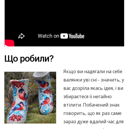
Що робили?
Якщо ви надягали на себе
валянки уві сні - значить, у
вас дозріла якась ідея, і ви
збираєтеся її негайно
втілити. Побачений знак
говорить, що як раз саме
зараз дуже вдалий час для