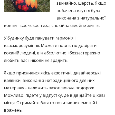
звичайно, шерсть. Якщо
побачена взуття була
виконана з натуральної
вовни - вас чекає тиха, спокійна сімейне життя.
У будинку буде панувати гармонія і
взаєморозуміння. Можете повністю довіряти
коханій людині, він абсолютно і беззастережно
любить вас і ніколи не зрадить.
Якщо приснилися якісь екзотичні, дизайнерські
валянки, виконані з нетрадиційного для них
матеріалу - належить захоплююча подорож.
Можливо, підете у відпустку, де відвідайте цікаві
місця. Отримайте багато позитивних емоцій і
вражень.