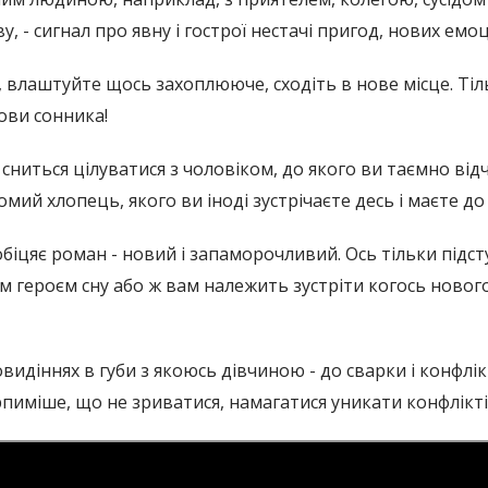
, - сигнал про явну і гострої нестачі пригод, нових емо
 влаштуйте щось захоплююче, сходіть в нове місце. Тіл
ови сонника!
о сниться цілуватися з чоловіком, до якого ви таємно ві
йомий хлопець, якого ви іноді зустрічаєте десь і маєте д
обіцяє роман - новий і запаморочливий. Ось тільки підс
м героєм сну або ж вам належить зустріти когось нового
овидіннях в губи з якоюсь дівчиною - до сварки і конфлі
рпиміше, що не зриватися, намагатися уникати конфлікті