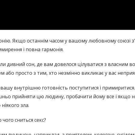
монію. Якщо останнім часом у вашому любовному союзі з
имирення і повна гармонія.
или дивний сон, де вам довелося цілуватися з власним 
або просто з тим, хто незмінно викликає у вас неприязн
 вашу внутрішню готовність поступитися і примиритися.
шньо прийняти цю людину, пробачити йому все і якщо не
ніякого зла.
 чого сниться секс?
омим людиною, наприклад, з приятелем, колегою, сусідом