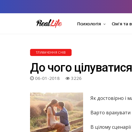
Психологія
Сім'я та 
ТЛУМАЧЕННЯ СНІВ
До чого цілуватися 
06-01-2018
3226
Як достовірно і 
Варто врахувати ц
В цілому сценарії