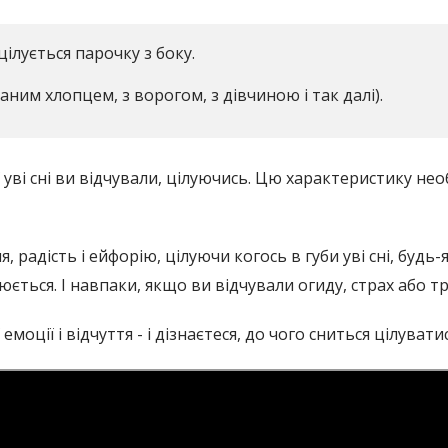
ілується парочку з боку.
аним хлопцем, з ворогом, з дівчиною і так далі).
ї уві сні ви відчували, цілуючись. Цю характеристику н
 радість і ейфорію, цілуючи когось в губи уві сні, буд
юється. І навпаки, якщо ви відчували огиду, страх або 
 емоції і відчуття - і дізнаєтеся, до чого сниться цілуватися