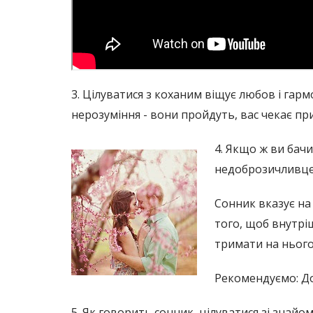
3. Цілуватися з коханим віщує любов і гар
нерозуміння - вони пройдуть, вас чекає пр
4. Якщо ж ви бач
недоброзичливцем 
Сонник вказує на
того, щоб внутрі
тримати на нього 
Рекомендуємо: До
5. Як говорить сонник, цілуватися зі знай