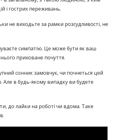
цій і гострих переживань.
ьки не виходьте за рамки розсудливості, не
дчуваєте симпатію. Це може бути як ваш
о нього приховане почуття.
тупний сонник замовчує, чи почнеться цей
. Але в будь-якому випадку ви будете
кти, до лайки на роботі чи вдома. Таке
в.