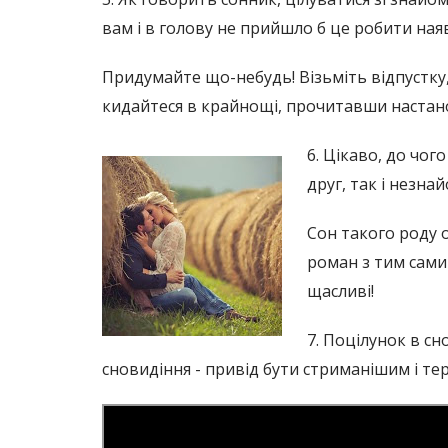
вам і в голову не прийшло б це робити наяву
Придумайте що-небудь! Візьміть відпустку,
кидайтеся в крайнощі, прочитавши настан
6. Цікаво, до чог
друг, так і незна
Сон такого роду 
роман з тим сами
щасливі!
7. Поцілунок в сн
сновидіння - привід бути стриманішим і те