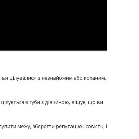
 ви цілувалися: з незнайомим або коханим,
 цілується в губи з дівчиною, віщує, що ви
упити межу, зберегти репутацію і совість, і