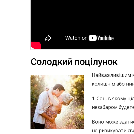
Солодкий поцілунок
Найважливішим мо
колишнім або нин
1. Сон, в якому ц
незабаром будете
Воно може здатися
не ризикувати св