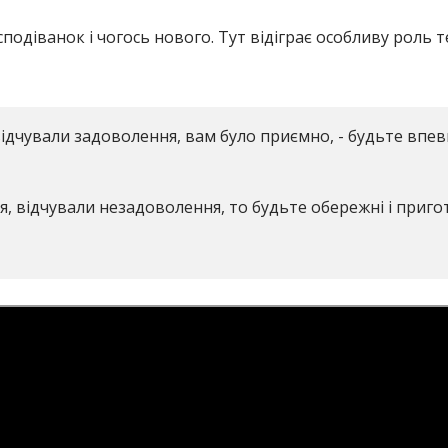
подіванок і чогось нового. Тут відіграє особливу роль т
дчували задоволення, вам було приємно, - будьте впевне
ся, відчували незадоволення, то будьте обережні і приг