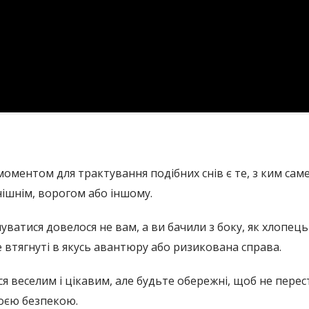
ментом для трактування подібних снів є те, з ким саме
ішнім, ворогом або іншому.
ілуватися довелося не вам, а ви бачили з боку, як хлопець
 втягнуті в якусь авантюру або ризикована справа.
 веселим і цікавим, але будьте обережні, щоб не перест
оєю безпекою.