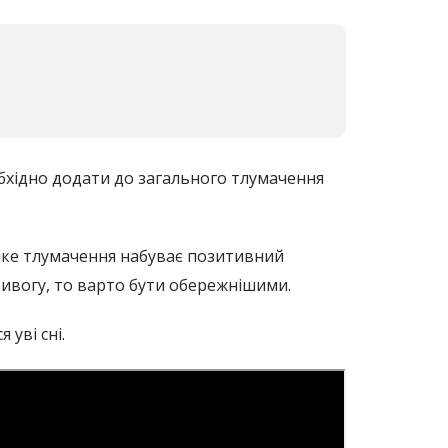
еобхідно додати до загального тлумачення
ь-яке тлумачення набуває позитивний
тривогу, то варто бути обережнішими.
 уві сні.