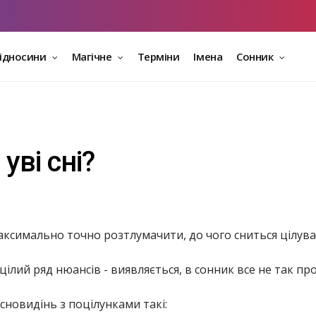
відносини
Магічне
Терміни
Імена
Сонник
уві сні?
максимально точно розтлумачити, до чого сниться цілува
ілий ряд нюансів - виявляється, в сонник все не так про
 сновидінь з поцілунками такі: