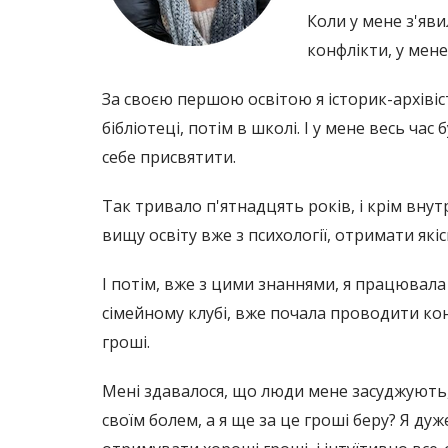
Коли у мене з'явил
конфлікти, у мене
За своєю першою освітою я історик-архівіст
бібліотеці, потім в школі. І у мене весь час
себе присвятити.
Так тривало п'ятнадцять років, і крім вну
вищу освіту вже з психології, отримати якіс
І потім, вже з цими знаннями, я працювала 
сімейному клубі, вже почала проводити конс
гроші.
Мені здавалося, що люди мене засуджують,
своїм болем, а я ще за це гроші беру? Я ду