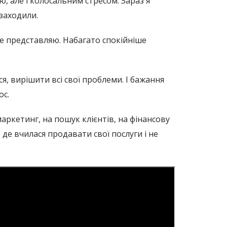
, але і колосальним стресом. Зараз я
заходили.
бе представляю. Набагато спокійніше
я, вирішити всі свої проблеми. І бажання
ос.
аркетинг, на пошук клієнтів, на фінансову
 де вчилася продавати свої послуги і не