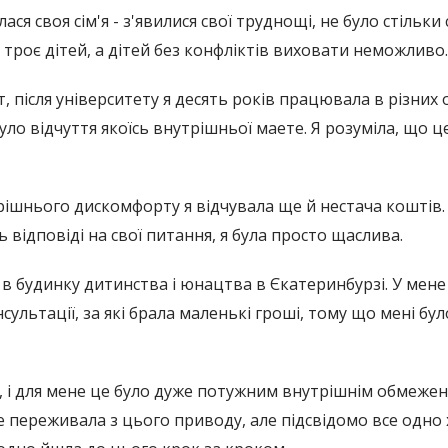
ася своя сім'я - з'явилися свої труднощі, не було стільки 
 троє дітей, а дітей без конфліктів виховати неможливо.
, після університету я десять років працювала в різних о
 було відчуття якоїсь внутрішньої маете. Я розуміла, що ц
трішнього дискомфорту я відчувала ще й нестача коштів
ь відповіді на свої питання, я була просто щаслива.
в будинку дитинства і юнацтва в Єкатеринбурзі. У мене 
ультації, за які брала маленькі гроші, тому що мені бул
 і для мене це було дуже потужним внутрішнім обмежен
же переживала з цього приводу, але підсвідомо все одно