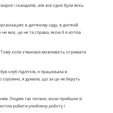
сварок і скандалів, але все одно були якісь
рганізаціях: в дитячому саду, в дитячій
е не моє, це не та справа, якою б я хотіла
. Тому коли з'явилася можливість отримати
був клуб підлітків, я працювала в
о соромно, я думала, що за це не беруть
ням. Людям так погано, вони прийшли зі
 хотіла робити улюблену роботу і