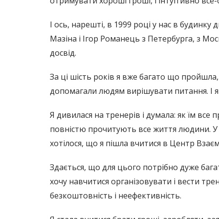
отримувати хороші гроші, і інтуїтивно все
І ось, нарешті, в 1999 році у нас в будин
Мазіна і Ігор Романець з Петербурга, з Мос
досвід.
За ці шість років я вже багато що пройшла, 
допомагали людям вирішувати питання. І я 
Я дивилася на тренерів і думала: як їм все
повністю прочитують все життя людини. У 
хотілося, що я пішла вчитися в Центр Взає
Здається, що для цього потрібно дуже багат
хочу навчитися організовувати і вести трен
безкоштовність і неефективність.