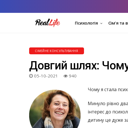
Психологія
Сім'я та 
СІМЕЙНЕ КОНСУЛЬТУВАННЯ
Довгий шлях: Чому
05-10-2021
940
Чому я стала псих
Минуло рівно двад
інтерес до психол
дитину це дуже за