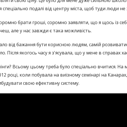
аявляти свою ціну. Це було для мене дуже сильною школою
 спеціально подалі від центру міста, щоб туди люди не 
оромно брати гроші, соромно заявляти, що я щось із се
чеш, але у нас завжди є така можливість.
вало від бажання бути корисною людям, самій розвиватис
. Після якогось часу я з'ясувала, що у мене в справах ха
нги? Всьому цьому треба було спеціально вчитися. На м
2 році, коли побувала на виїзному семінарі на Канарах,
вибудувати свою ефективну систему.