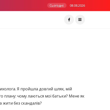
Сьогодні:
08.08.2026
сихолога. Я пройшла довгий шлях, мій
ого плану: чому лаються мої батьки? Мене як
а жити без скандалів?