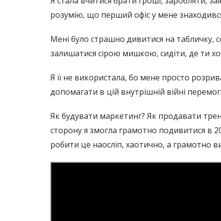
Я стала вчитися брати гроші, заробляти, з
розумію, що перший офіс у мене знаходився
Мені було страшно дивитися на табличку, с
залишатися сірою мишкою, сидіти, де ти хо
Я її не використала, бо мене просто розри
допомагати в цій внутрішній війні перемогло
Як будувати маркетинг? Як продавати трені
сторону я змогла грамотно подивитися в 201
робити це наосліп, хаотично, а грамотно 