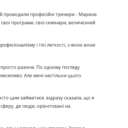
кий проводили професійні тренери - Марина
и свої програми, свої семінари, величезний
офесіоналізму і тієї легкості, з якою вони
 ж просто разюче. По одному погляду
еможливо. Але мені настільки цього
осто цим займатися, відразу сказала, що я
 сферу, де люди, орієнтовані на