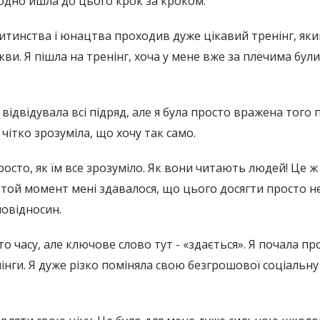
-одно йшла до цього крок за кроком.
ку дитинства і юнацтва проходив дуже цікавий тренінг, я
кви. Я пішла на тренінг, хоча у мене вже за плечима бул
відвідувала всі підряд, але я була просто вражена того пр
чітко зрозуміла, що хочу так само.
 просто, як їм все зрозуміло. Як вони читають людей! Це
той момент мені здавалося, що цього досягти просто н
мовідносин.
о часу, але ключове слово тут - «здається». Я почала пр
інги. Я дуже різко поміняла свою безгрошової соціальну