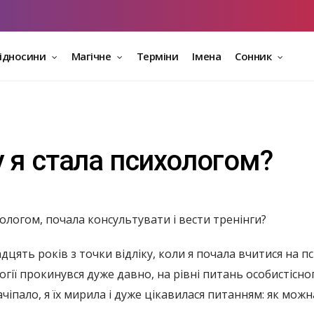
відносини
Магічне
Терміни
Імена
Сонник
 я стала психологом?
ологом, почала консультувати і вести тренінги?
цять років з точки відліку, коли я почала вчитися на п
огії прокинувся дуже давно, на рівні питань особистісн
чіпало, я їх мирила і дуже цікавилася питанням: як можн