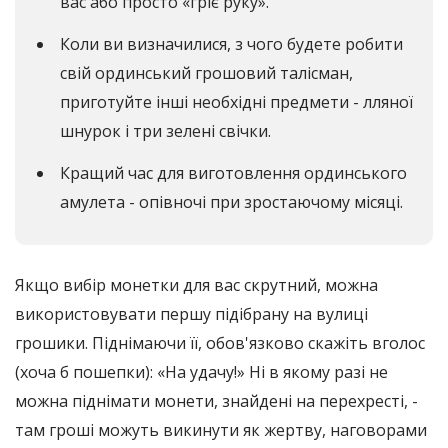
вас або просто «гріє руку».
Коли ви визначилися, з чого будете робити
свій ординський грошовий талісман,
приготуйте інші необхідні предмети - лляної
шнурок і три зелені свічки.
Кращий час для виготовлення ординського
амулета - опівночі при зростаючому місяці.
Якщо вибір монетки для вас скрутний, можна
використовувати першу підібрану на вулиці
грошики. Піднімаючи її, обов'язково скажіть вголос
(хоча б пошепки): «На удачу!» Ні в якому разі не
можна піднімати монети, знайдені на перехресті, -
там гроші можуть викинути як жертву, наговорами