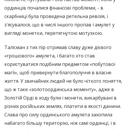
ординців почалися фінансові проблеми, - в
скарбниці була проведена ретельна ревізія, і
з'ясувалося, що в числі іншого пропав і амулет у
вигляді монетки, перетягнутою мотузкою.
Талісман з тих пір отримав славу дуже дієвого
«грошового» амулета, і багато хто став
користуватися подібним предметом «побутової
магії», щоб привернути благополуччя в власне
життя. У звичайних людей не було чіткого поняття,
що ж таке «золотоординська моменту», адже в
Золотій Орді в ходу були і монети, викарбувані в
різних російських землях, платити в якості данини.
Слава про силу ординського амулета захопила
набагато більшу територію, ніж самі ординці, і в