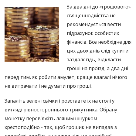
За два дні до «грошового»
священнодійства не
рекомендується вести
підрахунок особистих
фінансів. Все необхідне для
цих двох днів слід купити
заздалегідь, відкласти
гроші на проїзд, а два дні
перед тим, як робити амулет, краще взагалі нічого
не витрачати і не думати про гроші.
Запаліть зелені свічки і розставте їх на столі у
вигляді рівностороннього трикутника. Обрану
монетку перев'яжіть лляним шнурком
хрестоподібно - так, щоб грошик не випадав з
перев'язі, зробіть з шнурка кільце потрібної