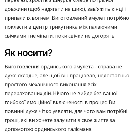
довжини (щоб надягати на шию), зав'яжіть кінці і
припали їх вогнем. Виготовлений амулет потрібно
покласти в центр трикутника між палаючими
свічками і не чіпати, поки свічки не догорять.
Як носити?
Виготовлення ординського амулета - справа не
дуже складне, але щоб він працював, недостатньо
простого механічного виконання всіх
перерахованих дій. Нічого не вийде без вашої
глибокої емоційної включеності в процес. Ви
повинні дуже чітко уявляти, для чого вам потрібні
гроші, які ви хочете залучити в своє життя за
допомогою ординського талісмана.