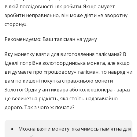
в якій послідовності і як робити. Якщо амулет
зробити неправильно, він може діяти «в зворотну
сторону».
Рекомендуємо: Ваш талісман на удачу
Яку монетку взяти для виготовлення талісмана? В
ідеалі потрібна золотоординська монета, але якщо
ви думаєте про «грошовому» талісман, то навряд чи
вам по кишені покупка справжньою монети
Золотої Орди у антиквара або колекціонера - зараз
це величезна рідкість, яка стоїть надзвичайно
дорого. Так з чого ж почати?
Можна взяти монету, яка чимось пам'ятна для