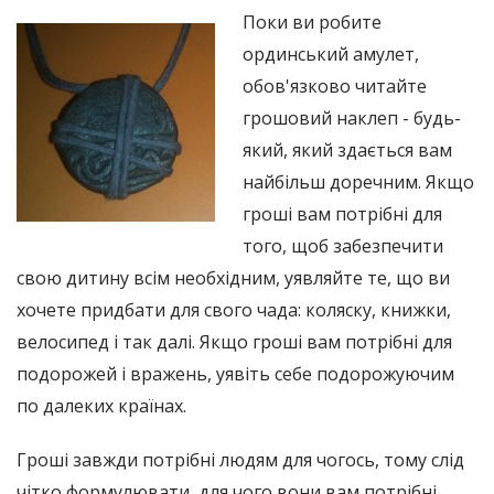
Поки ви робите
ординський амулет,
обов'язково читайте
грошовий наклеп - будь-
який, який здається вам
найбільш доречним. Якщо
гроші вам потрібні для
того, щоб забезпечити
свою дитину всім необхідним, уявляйте те, що ви
хочете придбати для свого чада: коляску, книжки,
велосипед і так далі. Якщо гроші вам потрібні для
подорожей і вражень, уявіть себе подорожуючим
по далеких країнах.
Гроші завжди потрібні людям для чогось, тому слід
чітко формулювати, для чого вони вам потрібні.