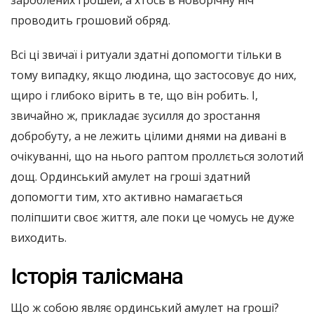
зароблених грошей, а хтось в новорічну ніч
проводить грошовий обряд.
Всі ці звичаї і ритуали здатні допомогти тільки в
тому випадку, якщо людина, що застосовує до них,
щиро і глибоко вірить в те, що він робить. І,
звичайно ж, прикладає зусилля до зростання
добробуту, а не лежить цілими днями на дивані в
очікуванні, що на нього раптом проллється золотий
дощ. Ординський амулет на гроші здатний
допомогти тим, хто активно намагається
поліпшити своє життя, але поки це чомусь не дуже
виходить.
Історія талісмана
Що ж собою являє ординський амулет на гроші?