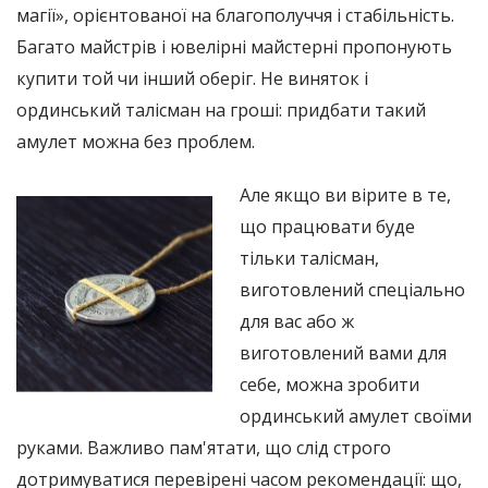
магії», орієнтованої на благополуччя і стабільність.
Багато майстрів і ювелірні майстерні пропонують
купити той чи інший оберіг. Не виняток і
ординський талісман на гроші: придбати такий
амулет можна без проблем.
Але якщо ви вірите в те,
що працювати буде
тільки талісман,
виготовлений спеціально
для вас або ж
виготовлений вами для
себе, можна зробити
ординський амулет своїми
руками. Важливо пам'ятати, що слід строго
дотримуватися перевірені часом рекомендації: що,