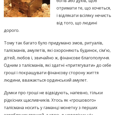
богів або духів, щоб
отримати те, що хочеться,
і відлякати всіляку нечисть
від того, що людині
дорого.
Тому так багато було придумано змов, ритуалів,
талісманів, амулетів, які охороняють будинок, сім'ю,
дітей, любов і, звичайно ж, фінансове благополуччя.
Одним з талісманів, які здатні «притягувати» до себе
гроші і покращувати фінансову сторону життя
людини, вважається ординський амулет.
Думки про гроші не відвідують, напевно, тільки
рідкісних щасливчиків. Хтось як «грошового»
талісмана носить у гаманці монетку з перших