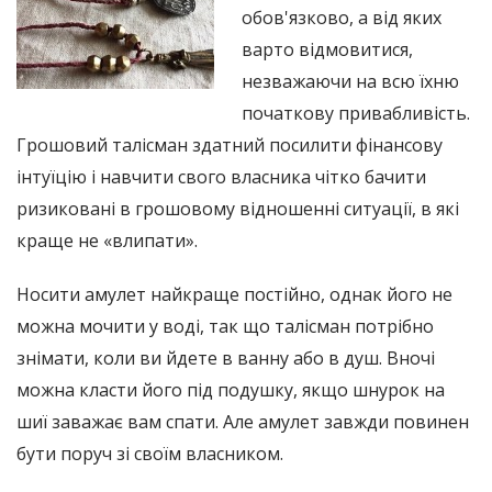
обов'язково, а від яких
варто відмовитися,
незважаючи на всю їхню
початкову привабливість.
Грошовий талісман здатний посилити фінансову
інтуїцію і навчити свого власника чітко бачити
ризиковані в грошовому відношенні ситуації, в які
краще не «влипати».
Носити амулет найкраще постійно, однак його не
можна мочити у воді, так що талісман потрібно
знімати, коли ви йдете в ванну або в душ. Вночі
можна класти його під подушку, якщо шнурок на
шиї заважає вам спати. Але амулет завжди повинен
бути поруч зі своїм власником.