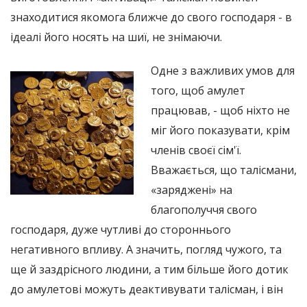
знаходитися якомога ближче до свого господаря - в
ідеалі його носять на шиї, не знімаючи.
Одне з важливих умов для
того, щоб амулет
працював, - щоб ніхто не
міг його показувати, крім
членів своєї сім'ї.
Вважається, що талісмани,
«заряджені» на
благополуччя свого
господаря, дуже чутливі до стороннього
негативного впливу. А значить, погляд чужого, та
ще й заздрісного людини, а тим більше його дотик
до амулетові можуть деактивувати талісман, і він