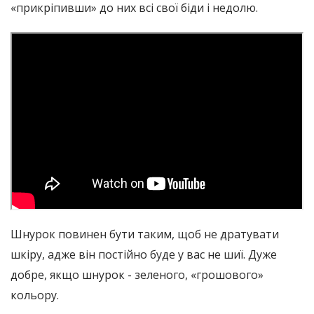
«прикріпивши» до них всі свої біди і недолю.
Шнурок повинен бути таким, щоб не дратувати
шкіру, адже він постійно буде у вас не шиї. Дуже
добре, якщо шнурок - зеленого, «грошового»
кольору.