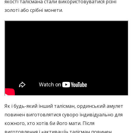
якості талісмана стали використовуватися різні
золоті або срібні монети.
Як і будь-який інший талісман, ординський амулет
повинен виготовлятися суворо індивідуально для
кожного, хто хотів би його мати. Після
виготовлення і «активації» талісман повинен