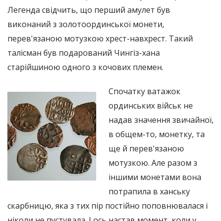
Легенда свідчить, що перший амулет був
виконаний з золотоординської монети,
перев'язаною мотузкою хрест-навхрест. Такий
талісман був подарований Чингіз-хана
старійшиною одного з кочових племен.
Спочатку ватажок
ординських військ не
надав значення звичайної,
в общем-то, монетку, та
ще й перев'язаною
мотузкою. Але разом з
іншими монетами вона
потрапила в ханську
скарбницю, яка з тих пір постійно поповнювалася і
ніколи не пустувала. І ось настав момент, коли у