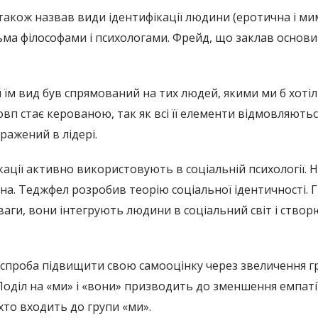
 також назвав види ідентифікації людини (еротична і м
ьма філософами і психологами. Фрейд, що заклав основи
 їм вид був спрямований на тих людей, якими ми б хоті
овп стає керованою, так як всі її елементи відмовляютьс
ражений в лідері.
ації активно використовують в соціальній психології. Н
она. Теджфел розробив теорію соціальної ідентичності. 
оваги, вони інтегрують людини в соціальний світ і ство
спроба підвищити свою самооцінку через звеличення гру
оділ на «ми» і «вони» призводить до зменшення емпаті
хто входить до групи «ми».