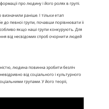
формації про людину і його ролях в групі.
о визначили раніше. І тільки етап
бе до певної групи, почавши порівнювати її
особливо якщо наші групи конкурують. Для
ення від несвідомих спроб очорнити людей
льністю, людина повинна зробити безліч
 невідривно від соціального і культурного
соціальними групами. У його теорії,