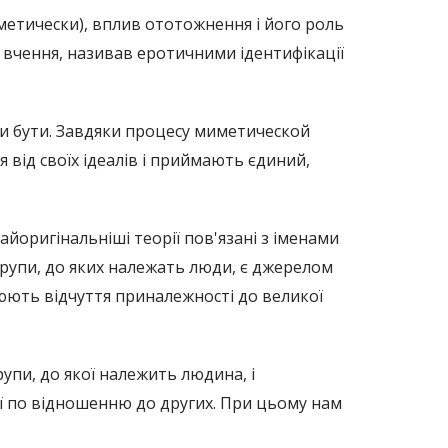
иметически), вплив ототожнення і його роль
 вчення, називав еротичними ідентифікації
ли бути. Завдяки процесу миметической
я від своїх ідеалів і приймають єдиний,
айоригінальніші теорії пов'язані з іменами
Групи, до яких належать люди, є джерелом
рюють відчуття приналежності до великої
пи, до якої належить людина, і
ї по відношенню до других. При цьому нам