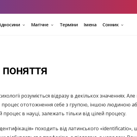
відносини
Магічне
Терміни
Імена
Сонник
ь поняття
сихології розуміється відразу в декількох значеннях. Ал
це процес ототожнення себе з групою, іншою людиною аб
 процес в науці, залежать тільки від цілей процесу.
дентифікація» походить від латинського «identificatio»