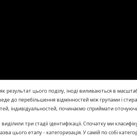
як результат цього поділу, іноді виливаються в масштаб
 веде до перебільшення відмінностей між групами і стир
стей, індивідуальностей, починаємо сприймати оточуючи
виділили три стадії ідентифікації. Спочатку ми класифіку
азва цього етапу - категоризація. У самій по собі катег