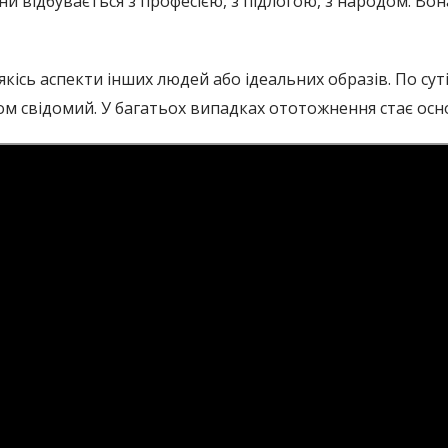
и відбувається з професією, з підлогою, з народом. Вон
ісь аспекти інших людей або ідеальних образів. По суті
ком свідомий. У багатьох випадках ототожнення стає ос