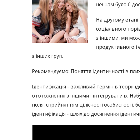
неї нам було б до
На другому етапі 
соціального порів
з іншими, ми мож
продуктивного і 
з інших груп.
Рекомендуємо: Поняття ідентичності в псих
Ідентифікація - важливий термін в теорії і
ототожнення з іншими і інтегрувати їх. На
поля, сприйняттям цілісності особистості, б
ідентифікація - шлях до досягнення ідентичн