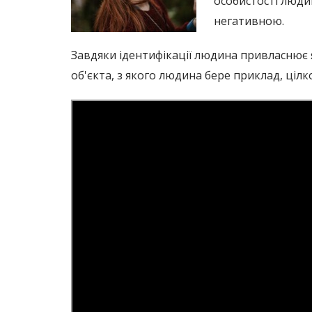
особистості людин
негативною.
Завдяки ідентифікації людина привласнює як
об'єкта, з якого людина бере приклад, ціл