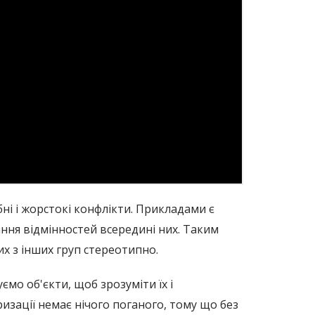
ні і жорстокі конфлікти. Прикладами є
ання відмінностей всередині них. Таким
х з інших груп стереотипно.
ємо об'єкти, щоб зрозуміти їх і
оризації немає нічого поганого, тому що без