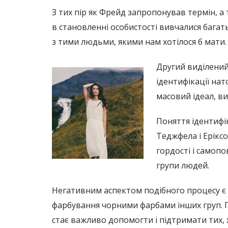
З тих пір як Фрейд запропонував термін, а
в становленні особистості вивчалися багат
з тими людьми, якими нам хотілося б мати.
Другий виділений
ідентифікації нат
масовий ідеал, ви
Поняття ідентифік
Теджфела і Ерікс
гордості і самоп
групи людей.
Негативним аспектом подібного процесу є 
фарбування чорними фарбами інших груп. П
стає важливо допомогти і підтримати тих, 