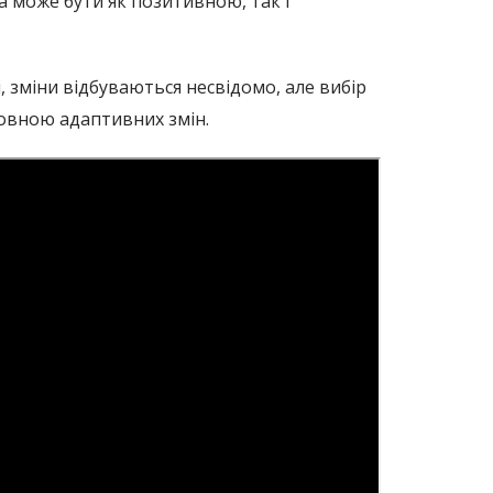
а може бути як позитивною, так і
, зміни відбуваються несвідомо, але вибір
новною адаптивних змін.