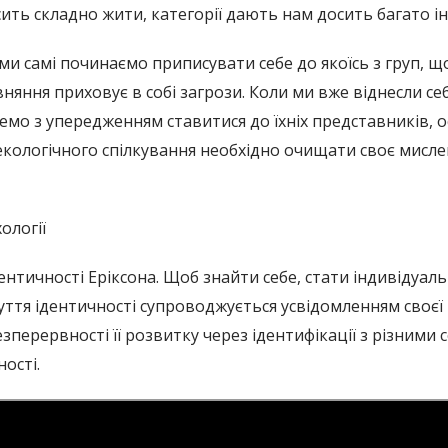
сить складно жити, категорії дають нам досить багато ін
ми самі починаємо приписувати себе до якоїсь з груп, щ
няння приховує в собі загрози. Коли ми вже віднесли се
емо з упередженням ставитися до їхніх представників, 
екологічного спілкування необхідно очищати своє мисл
ології
дентичності Еріксона. Щоб знайти себе, стати індивідуа
буття ідентичності супроводжується усвідомленням своєї
езперервності її розвитку через ідентифікації з різними 
ості.