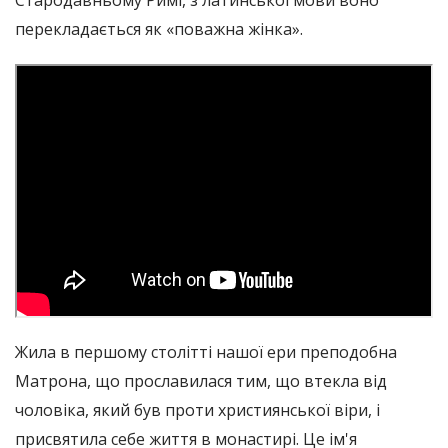
Стародавньому Римі, з латинської мови воно
перекладається як «поважна жінка».
Жила в першому столітті нашої ери преподобна
Матрона, що прославилася тим, що втекла від
чоловіка, який був проти християнської віри, і
присвятила себе життя в монастирі. Це ім'я