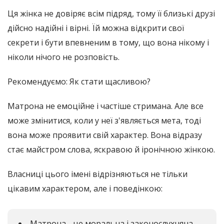
Ця жінка не довіряє всім підряд, тому її близькі друзі
дійсно надійні і вірні. Їй можна відкрити свої
секрети і бути впевненим в тому, що вона нікому і
ніколи нічого не розповість.
Рекомендуємо: Як стати щасливою?
Матрона не емоційне і частіше стримана. Але все
може змінитися, коли у неї з'являється мета, тоді
вона може проявити свій характер. Вона відразу
стає майстром слова, яскравою й іронічною жінкою.
Власниці цього імені відрізняються не тільки
цікавим характером, але і поведінкою:
Матрона - це моральна і законослухняна