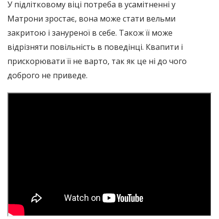
У підлітковому віці потреба в усамітненні у
Матрони зростає, вона може стати вельми
закритою і зануреної в себе. Також її може
відрізняти повільність в поведінці. Квапити і
прискорювати її не варто, так як це ні до чого
доброго не приведе.