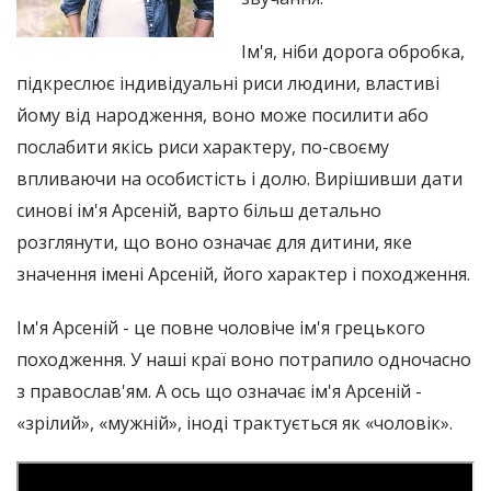
Ім'я, ніби дорога обробка,
підкреслює індивідуальні риси людини, властиві
йому від народження, воно може посилити або
послабити якісь риси характеру, по-своєму
впливаючи на особистість і долю. Вирішивши дати
синові ім'я Арсеній, варто більш детально
розглянути, що воно означає для дитини, яке
значення імені Арсеній, його характер і походження.
Ім'я Арсеній - це повне чоловіче ім'я грецького
походження. У наші краї воно потрапило одночасно
з православ'ям. А ось що означає ім'я Арсеній -
«зрілий», «мужній», іноді трактується як «чоловік».