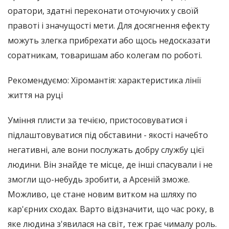
оратори, здатні переконати оточуючих у своїй
правоті і значущості мети. Для досягнення ефекту
можуть злегка прибрехати або щось недосказати
соратникам, товаришам або колегам по роботі.
Рекомендуємо: Хіромантія: характеристика лінії
життя на руці
Уміння плисти за течією, пристосовуватися і
підлаштовуватися під обставини - якості начебто
негативні, але вони послужать добру службу цієї
людини. Він знайде те місце, де інші спасували і не
змогли що-небудь зробити, а Арсеній зможе.
Можливо, це стане новим витком на шляху по
кар'єрних сходах. Варто відзначити, що час року, в
яке людина з'явилася на світ, теж грає чималу роль.