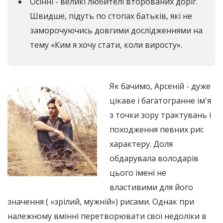
Осінні - великі любителі второваних доріг.
Швидше, підуть по стопах батьків, які не
заморочуючись довгими дослідженнями на
тему «Ким я хочу стати, коли виросту».
Як бачимо, Арсеній - дуже
цікаве і багатогранне ім'я
з точки зору трактувань і
походження певних рис
характеру. Доля
обдарувала володарів
цього імені не
властивими для його
значення ( «зрілий, мужній») рисами. Однак при
належному вмінні перетворювати свої недоліки в