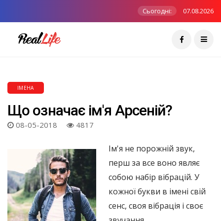
Сьогодні:
07.08.2026
ІМЕНА
Що означає ім'я Арсеній?
08-05-2018
4817
Ім'я не порожній звук,
перш за все воно являє
собою набір вібрацій. У
кожної букви в імені свій
сенс, своя вібрація і своє
звучання.