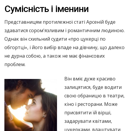
Сумісність і іменини
Представницям протилежної статі Арсеній буде
здаватися сором'язливим і романтичним людиною.
Однак він схильний судити «про цукерці по
обгортці», і його вибір впаде на дівчину, що далеко
не дурна собою, а також не має фінансових
проблем.
Він вміє дуже красиво
залицятися, буде водити
свою обраницю в театри,
кіно і ресторани. Може
присвятити їй вірші,
задарувати квітами,
цукерками, влаштувати