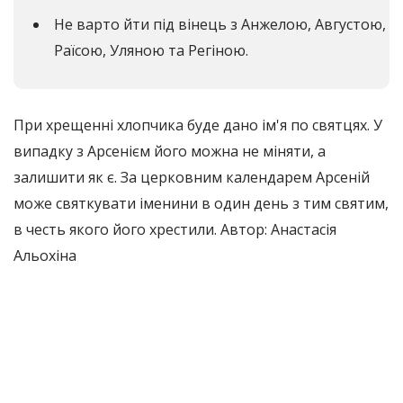
Не варто йти під вінець з Анжелою, Августою,
Раїсою, Уляною та Регіною.
При хрещенні хлопчика буде дано ім'я по святцях. У
випадку з Арсенієм його можна не міняти, а
залишити як є. За церковним календарем Арсеній
може святкувати іменини в один день з тим святим,
в честь якого його хрестили. Автор: Анастасія
Альохіна