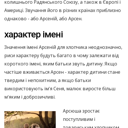
колишнього Радянського Союзу, а також в Європі і
Америці. Звучання його в різних країнах приблизно
однаково - або Арсеній, або Арсен.
характер імені
Значення імені Арсеній для хлопчика неоднозначно,
риси характеру будуть багато в чому залежати від
короткого імені, яким батьки звуть дитину. Якщо
частіше вживається Арсен - характер дитини стане
твердим і непохитним, а якщо батьки
використовують ім'я Сеня, малюк виросте більш
м'яким і доброзичливі.
Арсюша зростає
поступливим і
товариським хлопчиком.