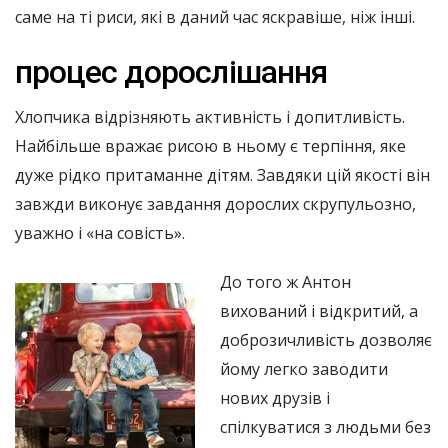
саме на ті риси, які в даний час яскравіше, ніж інші.
процес дорослішання
Хлопчика відрізняють активність і допитливість.
Найбільше вражає рисою в ньому є терпіння, яке
дуже рідко притаманне дітям. Завдяки цій якості він
завжди виконує завдання дорослих скрупульозно,
уважно і «на совість».
До того ж Антон
вихований і відкритий, а
доброзичливість дозволяє
йому легко заводити
нових друзів і
спілкуватися з людьми без