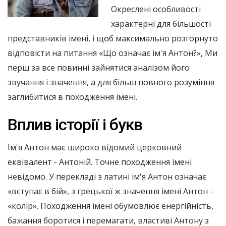
Окреслені особливості
характерні для більшості
представників імені, і щоб максимально розгорнуто
відповісти на питання «Що означає ім'я Антон?», Ми
перш за все повинні зайнятися аналізом його
звучання і значення, а для більш повного розуміння
заглибитися в походження імені.
Вплив історії і букв
Ім'я Антон має широко відомий церковний
еквівалент - Антоній. Точне походження імені
невідомо. У перекладі з латині ім'я Антон означає
«вступає в бій», з грецької ж значення імені Антон -
«колір». Походження імені обумовлює енергійність,
бажання боротися і перемагати, властиві Антону з