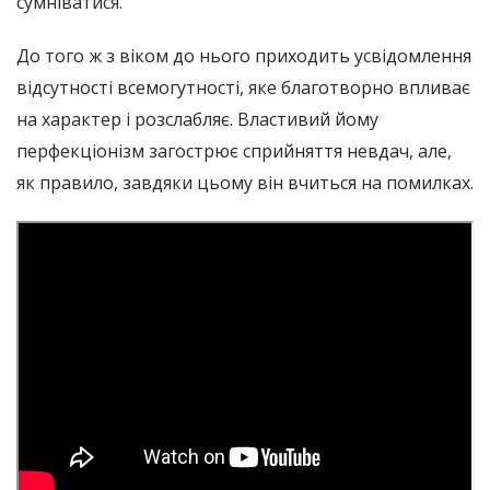
сумніватися.
До того ж з віком до нього приходить усвідомлення
відсутності всемогутності, яке благотворно впливає
на характер і розслабляє. Властивий йому
перфекціонізм загострює сприйняття невдач, але,
як правило, завдяки цьому він вчиться на помилках.