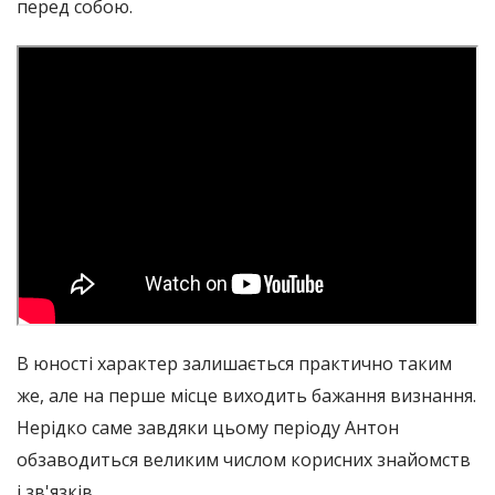
перед собою.
В юності характер залишається практично таким
же, але на перше місце виходить бажання визнання.
Нерідко саме завдяки цьому періоду Антон
обзаводиться великим числом корисних знайомств
і зв'язків.