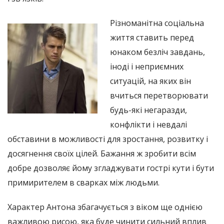
Різноманітна соціальна
життя ставить перед
юнаком безліч завдань,
іноді і неприємних
ситуацій, на яких він
вчиться перетворювати
будь-які негаразди,
конфлікти і невдалі
обставини в можливості для зростання, розвитку і
досягнення своїх цілей. Бажання ж зробити всім
добре дозволяє йому згладжувати гострі кути і бути
примирителем в сварках між людьми.
Характер Антона збагачується з віком ще однією
важливою рисою, яка буде чинити сильний вплив