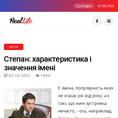
Сьогодні:
07.08.2026
ІМЕНА
Степан: характеристика і
значення імені
05-10-2021
1094
Є імена, популярність яких
не згасає рік від року, а є
такі, що нині зустрінеш
нечасто, - ось, наприклад,