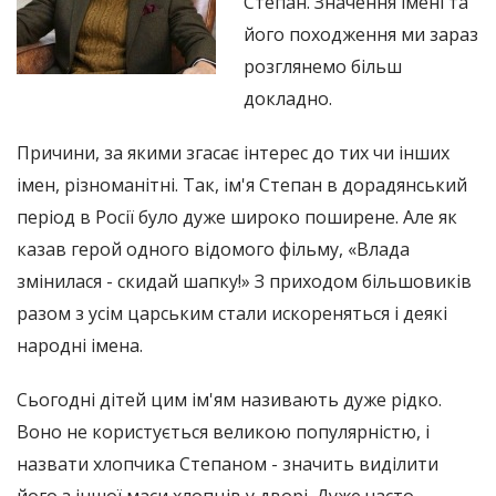
Степан. Значення імені та
його походження ми зараз
розглянемо більш
докладно.
Причини, за якими згасає інтерес до тих чи інших
імен, різноманітні. Так, ім'я Степан в дорадянський
період в Росії було дуже широко поширене. Але як
казав герой одного відомого фільму, «Влада
змінилася - скидай шапку!» З приходом більшовиків
разом з усім царським стали искореняться і деякі
народні імена.
Сьогодні дітей цим ім'ям називають дуже рідко.
Воно не користується великою популярністю, і
назвати хлопчика Степаном - значить виділити