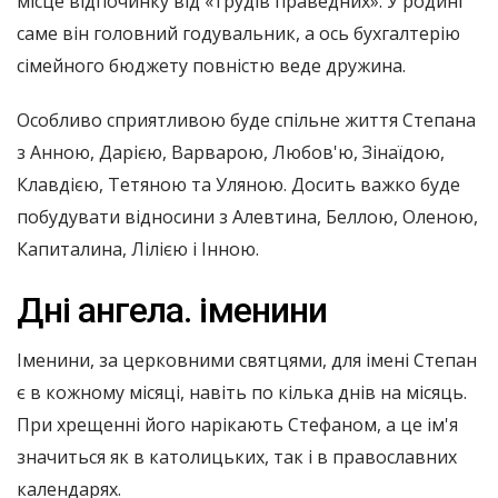
місце відпочинку від «трудів праведних». У родині
саме він головний годувальник, а ось бухгалтерію
сімейного бюджету повністю веде дружина.
Особливо сприятливою буде спільне життя Степана
з Анною, Дарією, Варварою, Любов'ю, Зінаїдою,
Клавдією, Тетяною та Уляною. Досить важко буде
побудувати відносини з Алевтина, Беллою, Оленою,
Капиталина, Лілією і Інною.
Дні ангела. іменини
Іменини, за церковними святцями, для імені Степан
є в кожному місяці, навіть по кілька днів на місяць.
При хрещенні його нарікають Стефаном, а це ім'я
значиться як в католицьких, так і в православних
календарях.