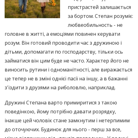
пристрастей залишається
за бортом. Степан розуміє:
любвеобильность - не
головне в житті, а емоціями повинен керувати
розум. Він готовий проводити час з дружиною і
дітьми, допомагати по господарству, тільки ось
займатися він цим буде не часто. Характер його не
виносить рутини і одноманітності, але виражається
це тепер не в зміні однієї пасії на іншу, а в бажанні
з'їздити з друзями на риболовлю, наприклад.
Дружині Степана варто примиритися з такою
поведінкою, йому потрібно давати розрядку,
інакше цей чоловік стане замкнутим і нетерпимим
до оточуючих. Будинок для нього - перш за все,