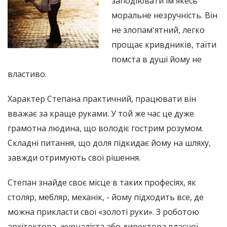
заподіювати їм якесь
моральне незручність. Він
не злопам'ятний, легко
прощає кривдників, таїти
помста в душі йому не
властиво.
Характер Степана практичний, працювати він
вважає за краще руками. У той же час це дуже
грамотна людина, що володіє гострим розумом.
Складні питання, що доля підкидає йому на шляху,
завжди отримують свої рішення.
Степан знайде своє місце в таких професіях, як
столяр, мебляр, механік, - йому підходить все, де
можна прикласти свої «золоті руки». З роботою
архітектора, журналіста або директора власної