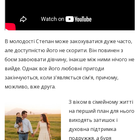
В молодості Степан може закохуватися дуже часто,
але доступністю його не скорити. Він повинен з
боєм завоювати дівчину, інакше між ними нічого не
вийде. Однак все його любовні пригоди
закінчуються, коли з'являється сім'я, причому,
можливо, вже друга.
З віком в сімейному житті
на перший план для нього
виходять затишок і
духовна підтримка
подружжя, а буря