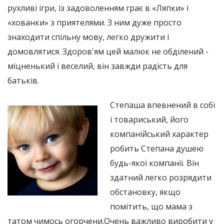
рухливі ігри, із задоволенням грає в «Ляпки» і
«хованки» з приятелями. З ним дуже просто
знаходити спільну мову, легко дружити і
домовлятися. Здоров'ям цей малюк не обділений -
міцненький і веселий, він завжди радість для
батьків.
Степаша впевнений в собі
і товариський, його
компанійський характер
робить Степана душею
будь-якої компанії. Він
здатний легко розрядити
обстановку, якщо
помітить, що мама з
татом чимось огорчени.Очень важливо виробити у