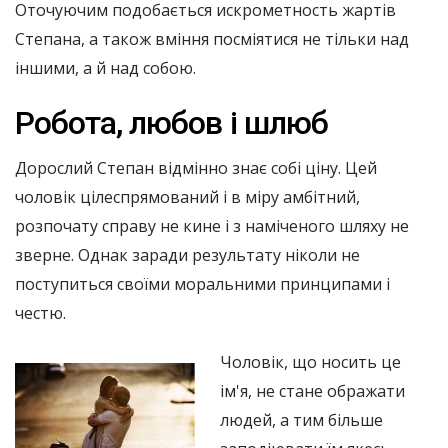
Оточуючим подобається искрометность жартів
Степана, а також вміння посміятися не тільки над
іншими, а й над собою.
Робота, любов і шлюб
Дорослий Степан відмінно знає собі ціну. Цей
чоловік цілеспрямований і в міру амбітний,
розпочату справу не кине і з наміченого шляху не
зверне. Однак заради результату ніколи не
поступиться своїми моральними принципами і
честю.
Чоловік, що носить це
ім'я, не стане ображати
людей, а тим більше