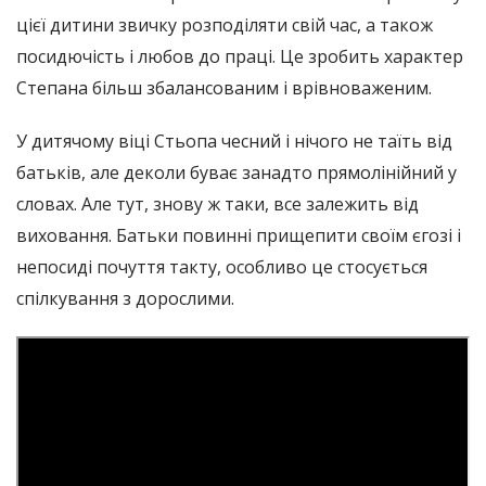
цієї дитини звичку розподіляти свій час, а також
посидючість і любов до праці. Це зробить характер
Степана більш збалансованим і врівноваженим.
У дитячому віці Стьопа чесний і нічого не таїть від
батьків, але деколи буває занадто прямолінійний у
словах. Але тут, знову ж таки, все залежить від
виховання. Батьки повинні прищепити своїм єгозі і
непосиді почуття такту, особливо це стосується
спілкування з дорослими.