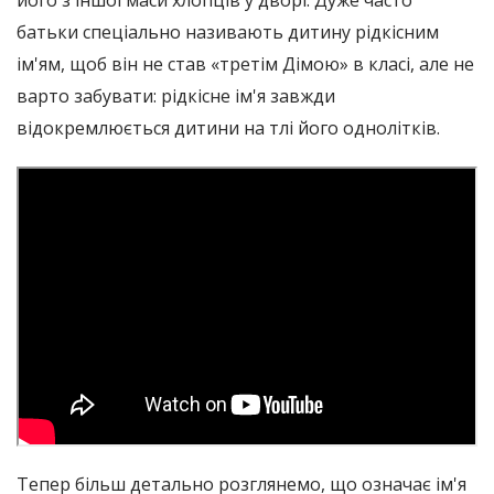
його з іншої маси хлопців у дворі. Дуже часто
батьки спеціально називають дитину рідкісним
ім'ям, щоб він не став «третім Дімою» в класі, але не
варто забувати: рідкісне ім'я завжди
відокремлюється дитини на тлі його однолітків.
Тепер більш детально розглянемо, що означає ім'я