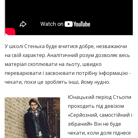
У школі Стенька буде вчитися добре, незважаючи
на свій характер. Аналітичний розум дозволяє весь
матеріал схоплювати на льоту, швидко
переварювати і засвоювати потрібну інформацію -
чекати, поки це зроблять інші, йому нудно.
Юнацький період Стьопи
проходить під девізом
«Серйозний, самостійний і
зібраний!» Він не буде
чекати, коли доля піднесе