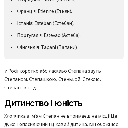
Франція: Etienne (Етьєн).
Іспанія: Esteban (Естебан).
Португалія: Estevao (Астеба).
Фінляндія: Tapani (Тапани).
У Росії коротко або ласкаво Степана звуть
Степаном, Степашкою, Стенькой, Стехою,
Степанов і т.д.
Дитинство і юність
Хлопчика з ім'ям Степан не втримаєш на місці! Це
дуже непосидючий і цікавий дитина, він обожнює