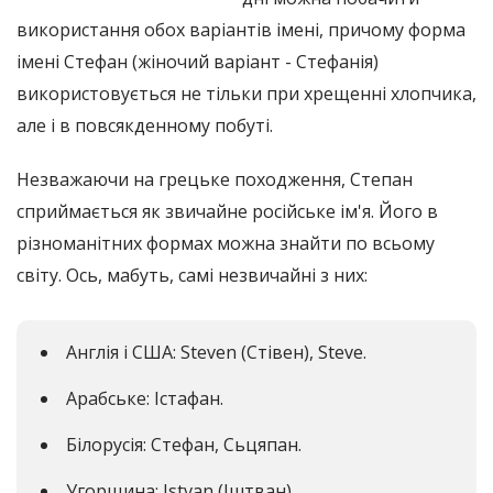
використання обох варіантів імені, причому форма
імені Стефан (жіночий варіант - Стефанія)
використовується не тільки при хрещенні хлопчика,
але і в повсякденному побуті.
Незважаючи на грецьке походження, Степан
сприймається як звичайне російське ім'я. Його в
різноманітних формах можна знайти по всьому
світу. Ось, мабуть, самі незвичайні з них:
Англія і США: Steven (Стівен), Steve.
Арабське: Істафан.
Білорусія: Стефан, Сьцяпан.
Угорщина: Istvan (Іштван).