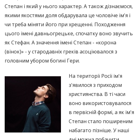
Степан і який у нього характер. А також дізнаємося,
якими якостями доля обдарувала це чоловіче ім'я і
чи треба міняти його при хрещенні. Походження
цього імені давньогрецьке, спочатку воно звучить
як Стефан. А значення імені Степан - «корона
(вінок)» - у стародавніх греків асоціювалося з
головним убором богині Гери.
На території Росії ім'я
з'явилося з приходом
християнства. В ті часи
воно використовувалося
в первісній формі, а як ім'я
Степан стало поширеним
набагато пізніше. У наші
дні можна побачити