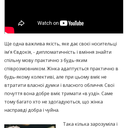
Ще одна важлива якість, яке дає своєї носительці
ім'я Євдокія, - дипломатичність і вміння знайти
спільну мову практично з будь-яким
співрозмовником. Жінка адаптується практично в
будь-якому колективі, але при цьому вміє не
втратити власної думки і власного обличчя. Свої
почуття вона добре вміє тримати «в узді». Саме
тому багато хто не здогадуються, що жінка
насправді добра і чуйна.
Така кілька зарозуміла і