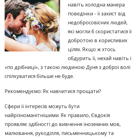
навіть холодна манера
поведінки - її захист від
недобросовісних людей,
які могли б скористатися її
добротою в корисливих
цілях. Якщо ж хтось
обдурить її, нехай навіть і
«по дрібниці», з такою людиною Дуня з доброї волі
спілкуватися більше не буде.
Рекомендуємо: Як навчитися прощати?
Сфери її інтересів можуть бути
найрізноманітнішими. Як правило, Євдокія
проявляє здібності до вивчення іноземних мов,
малювання, рукоділля, письменницькому та