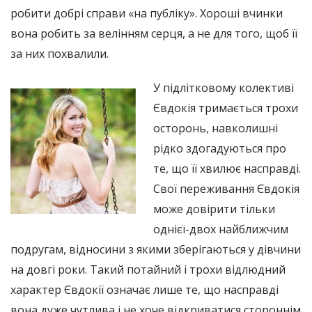
робити добрі справи «на публіку». Хороші вчинки
вона робить за велінням серця, а не для того, щоб її
за них похвалили.
У підлітковому колективі
Євдокія тримається трохи
осторонь, навколишні
рідко здогадуються про
те, що її хвилює насправді.
Свої переживання Євдокія
може довірити тільки
однієї-двох найближчим
подругам, відносини з якими зберігаються у дівчини
на довгі роки. Такий потайний і трохи відлюдний
характер Євдокії означає лише те, що насправді
вона дуже чутлива і не хоче відкриватися стороннім