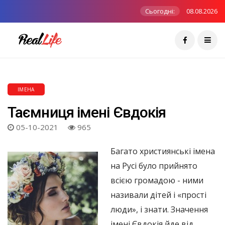
Сьогодні:
08.08.2026
ІМЕНА
Таємниця імені Євдокія
05-10-2021
965
Багато християнські імена
на Русі було прийнято
всією громадою - ними
називали дітей і «прості
люди», і знати. Значення
імені Євдокія йде від