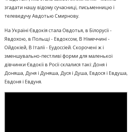
згадати нашу відому сучасниці, письменницю і
телеведучу Авдотью Смирнову.
На Україні Євдокія стала Овдотья, в Білорусії -
Явдохою, в Польщі - Евдоксом, В Німеччині -
Ойдокіей, В Італії - Еудоссіей. Скорочені ж і
зменшувально-пестливі форми для маленької
дівчинки Євдокії в Росії склалися такі: Доня і
Доняша, Дуня і Дуняша, Дуся і Душа, Евдося і Евдуша,
Евдоня і Евдуня.