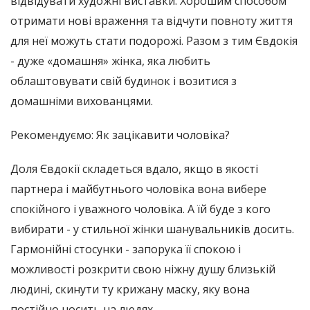
відвідувати художні виставки. Хорошим способом
отримати нові враження та відчути повноту життя
для неї можуть стати подорожі. Разом з тим Євдокія
- дуже «домашня» жінка, яка любить
облаштовувати свій будинок і возитися з
домашніми вихованцями.
Рекомендуємо: Як зацікавити чоловіка?
Доля Євдокії складеться вдало, якщо в якості
партнера і майбутнього чоловіка вона вибере
спокійного і уважного чоловіка. А їй буде з кого
вибирати - у стильної жінки шанувальників досить.
Гармонійні стосунки - запорука її спокою і
можливості розкрити свою ніжну душу близькій
людині, скинути ту крижану маску, яку вона
постійно носить на людях.