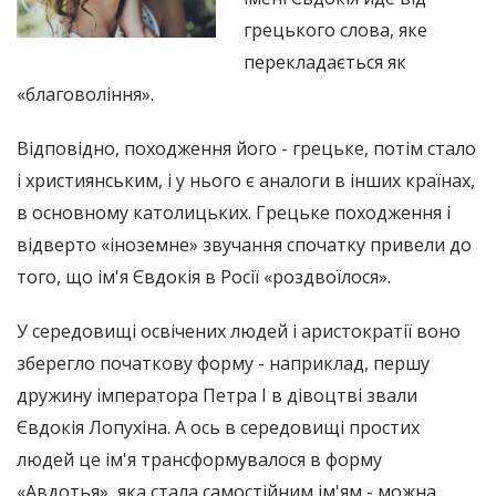
грецького слова, яке
перекладається як
«благовоління».
Відповідно, походження його - грецьке, потім стало
і християнським, і у нього є аналоги в інших країнах,
в основному католицьких. Грецьке походження і
відверто «іноземне» звучання спочатку привели до
того, що ім'я Євдокія в Росії «роздвоїлося».
У середовищі освічених людей і аристократії воно
зберегло початкову форму - наприклад, першу
дружину імператора Петра I в дівоцтві звали
Євдокія Лопухіна. А ось в середовищі простих
людей це ім'я трансформувалося в форму
«Авдотья», яка стала самостійним ім'ям - можна