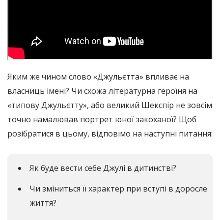
Яким же чином слово «Джульєтта» впливає на
власниць імені? Чи схожа літературна героїня на
«типову Джульєтту», або великий Шекспір ​​не зовсім
точно намалював портрет юної закоханої? Щоб
розібратися в цьому, відповімо на наступні питання:
Як буде вести себе Джулі в дитинстві?
Чи зміниться її характер при вступі в доросле
життя?