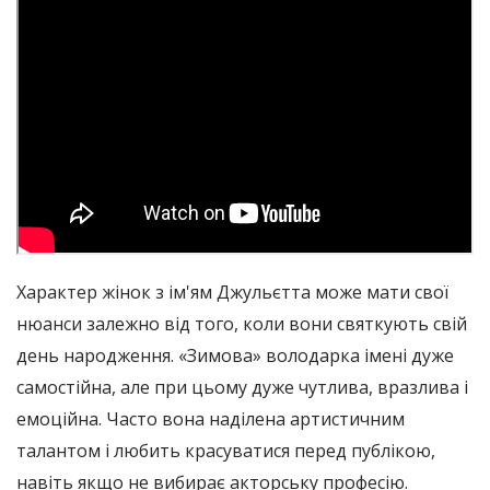
Характер жінок з ім'ям Джульєтта може мати свої
нюанси залежно від того, коли вони святкують свій
день народження. «Зимова» володарка імені дуже
самостійна, але при цьому дуже чутлива, вразлива і
емоційна. Часто вона наділена артистичним
талантом і любить красуватися перед публікою,
навіть якщо не вибирає акторську професію.