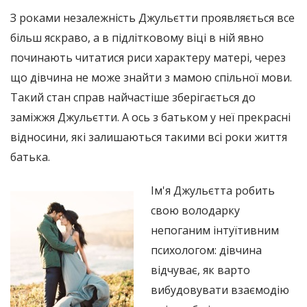
З роками незалежність Джульєтти проявляється все
більш яскраво, а в підлітковому віці в ній явно
починають читатися риси характеру матері, через
що дівчина не може знайти з мамою спільної мови.
Такий стан справ найчастіше зберігається до
заміжжя Джульєтти. А ось з батьком у неї прекрасні
відносини, які залишаються такими всі роки життя
батька.
Ім'я Джульєтта робить
свою володарку
непоганим інтуїтивним
психологом: дівчина
відчуває, як варто
вибудовувати взаємодію