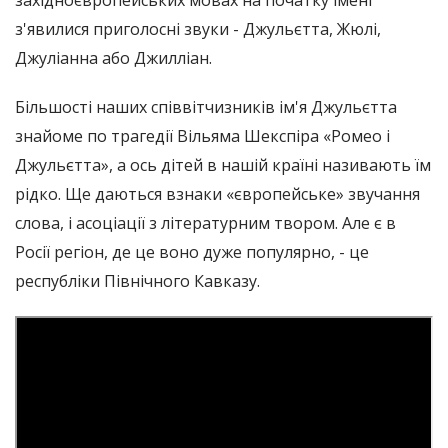
західноєвропейських мовах на початку імені
з'явилися приголосні звуки - Джульєтта, Жюлі,
Джуліанна або Джилліан.
Більшості наших співвітчизників ім'я Джульєтта
знайоме по трагедії Вільяма Шекспіра «Ромео і
Джульєтта», а ось дітей в нашій країні називають їм
рідко. Ще даються взнаки «європейське» звучання
слова, і асоціації з літературним твором. Але є в
Росії регіон, де це воно дуже популярно, - це
республіки Північного Кавказу.