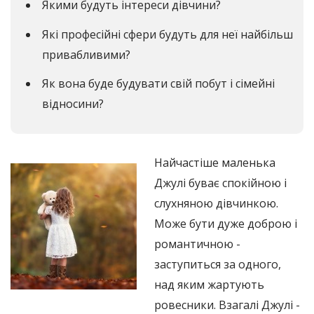
Якими будуть інтереси дівчини?
Які професійні сфери будуть для неї найбільш
привабливими?
Як вона буде будувати свій побут і сімейні
відносини?
Найчастіше маленька
Джулі буває спокійною і
слухняною дівчинкою.
Може бути дуже доброю і
романтичною -
заступиться за одного,
над яким жартують
ровесники. Взагалі Джулі -