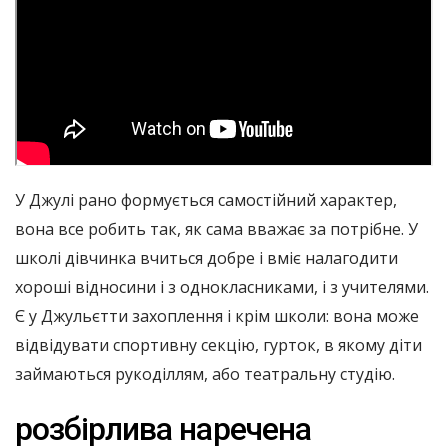
У Джулі рано формується самостійний характер,
вона все робить так, як сама вважає за потрібне. У
школі дівчинка вчиться добре і вміє налагодити
хороші відносини і з однокласниками, і з учителями.
Є у Джульєтти захоплення і крім школи: вона може
відвідувати спортивну секцію, гурток, в якому діти
займаються рукоділлям, або театральну студію.
розбірлива наречена