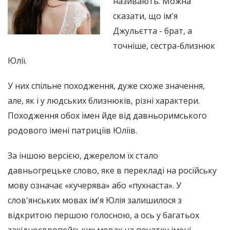
називають. Можна
сказати, що ім'я
Джульєтта - брат, а
точніше, сестра-близнюк
Юлії.
У них спільне походження, дуже схоже значення,
але, як і у людських близнюків, різні характери.
Походження обох імен йде від давньоримського
родового імені патриціїв Юліїв.
За іншою версією, джерелом їх стало
давньогрецьке слово, яке в перекладі на російську
мову означає «кучерява» або «пухнаста». У
слов'янських мовах ім'я Юлія залишилося з
відкритою першою голосною, а ось у багатьох