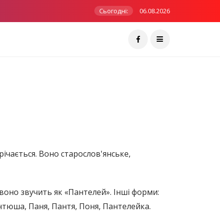
Сьогодні:
06.08.2026
річається. Воно старослов'янське,
 воно звучить як «Пантелей». Інші форми:
тюша, Паня, Пантя, Поня, Пантелейка.