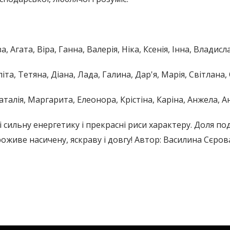
а, Агата, Віра, Ганна, Валерія, Ніка, Ксенія, Інна, Владисл
літа, Тетяна, Діана, Лада, Галина, Дар'я, Марія, Світлана, 
аталія, Маргарита, Елеонора, Крістіна, Каріна, Анжела, Ан
і сильну енергетику і прекрасні риси характеру. Доля по
живе насичену, яскраву і довгу! Автор: Василина Сєров