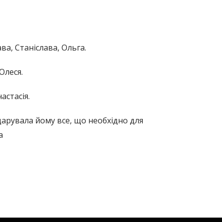
ава, Станіслава, Ольга.
Олеся.
астасія.
дарувала йому все, що необхідно для
а