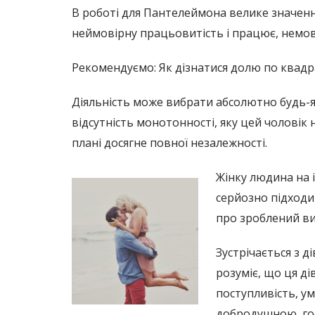
В роботі для Пантелеймона велике значенн
неймовірну працьовитість і працює, немо
Рекомендуємо: Як дізнатися долю по квадр
Діяльність може вибрати абсолютно будь-як
відсутність монотонності, яку цей чоловік
плані досягне повної незалежності.
Жінку людина на 
серйозно підходи
про зроблений ви
Зустрічається з д
розуміє, що ця дів
поступливість, у
добродушною, гос