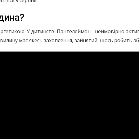
ються 9 серпня.
дина?
нергетикою. У дитинстві Пантелеймон - неймовірно акти
у хвилину має якесь захоплення, зайнятий, щось робить а