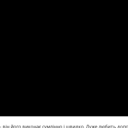
- він його виконає сумлінно і швидко. Дуже любить доп