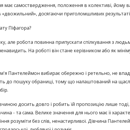
я має самоствердження, положення в колективі, йому ва
в «двожильний», досягаючи приголомшливих результаті
ату Піфагора?
у, але робота повинна припускати спілкування з людьми,
 ненавидить. На роботі він стане керівником або як мін
ім'я Пантелеймон вибирає обережно і ретельно, не впад
ть до пошуку обраниці, тому що налаштований на щасл
бір.
івчиною досить довго і робить їй пропозицію лише тоді,
чина - та сама. Велике значення для нього має її характер
міння розуміти без слів, ненастирливої. Дівчина Пантел
подарської, люблячої і розуміє.