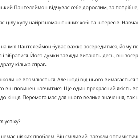
нький Пантелеймон відчуває себе дорослим, за потрібн
 цілу купу найрізноманітніших хобі та інтересів. Навча
 на ім'я Пантелеймон буває важко зосередитися, йому п
 і зібратися. Його думки завжди витають десь, він зосе
дразу кілька справ.
 ніколи не втомлюється. Але іноді від нього вимагаєтьс
го він повинен навчитися. Ще один прекрасний якість в
до кінця. Перемога має для нього велике значення, так 
я успіху?
н немає ніяких проблем. Він сміливий, завжди оптимістич