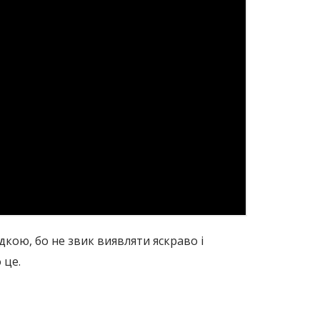
дкою, бо не звик виявляти яскраво і
 це.