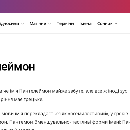
відносини
Магічне
Терміни
Імена
Сонник
елеймон
че ім'я Пантелеймон майже забуте, але все ж іноді зуст
ріння має грецьке.
 мови ім'я перекладається як «всемилостивий», у греків
еон, Пантемон. Зменшувально-пестливі форми імені: Пан