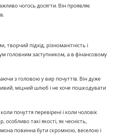
жливо чогось досягти. Він проявляє
в.
 творчий підхід, різноманітність і
імум головним заступником, а в фінансовому
аючи з головою у вир почуттів. Він дуже
ивий, міцний шлюб і не хоче пошкодувати
 коли почуття перевірені і коли чоловік
, особливо такі якості, як чесність,
еймона повинна бути скромною, веселою і