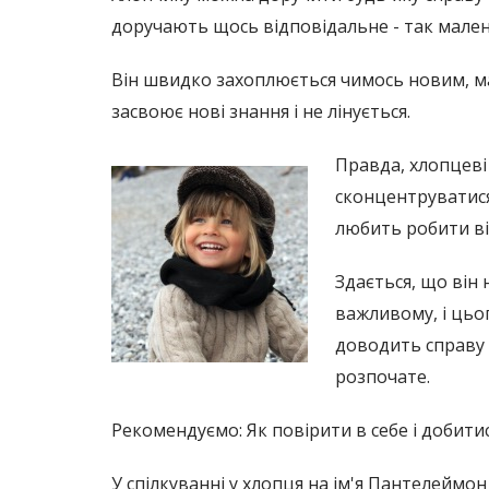
доручають щось відповідальне - так мале
Він швидко захоплюється чимось новим, має
засвоює нові знання і не лінується.
Правда, хлопцеві
сконцентруватися
любить робити ві
Здається, що він
важливому, і цьо
доводить справу 
розпочате.
Рекомендуємо: Як повірити в себе і добитис
У спілкуванні у хлопця на ім'я Пантелеймо