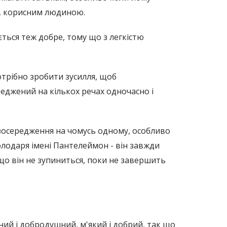
е, корисним людиною.
ється теж добре, тому що з легкістю
отрібно зробити зусилля, щоб
реджений на кількох речах одночасно і
я зосередження на чомусь одному, особливо
олодаря імені Пантелеймон - він завжди
що він не зупиниться, поки не завершить
ний і добродушний, м'який і добрий, так що