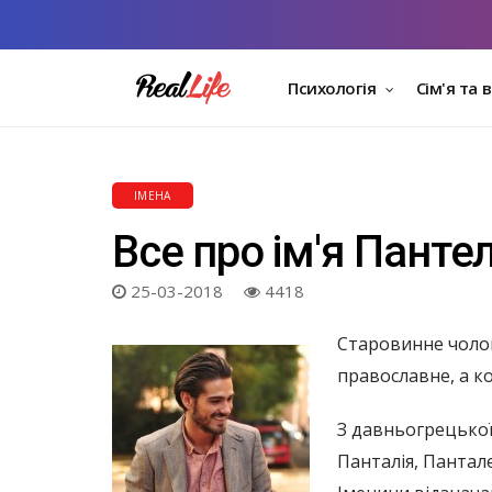
Психологія
Сім'я та 
ІМЕНА
Все про ім'я Пант
25-03-2018
4418
Старовинне чолові
православне, а ко
З давньогрецької
Панталія, Пантал