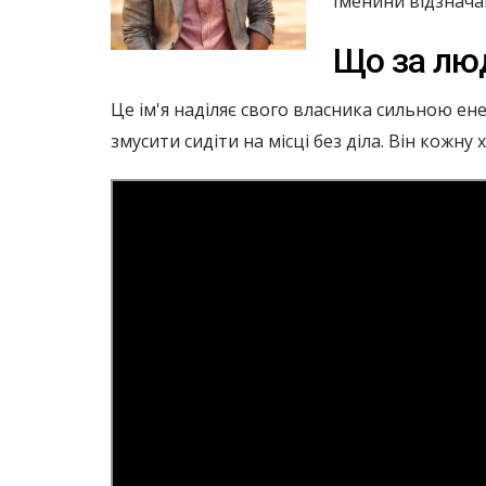
Іменини відзнача
Що за лю
Це ім'я наділяє свого власника сильною е
змусити сидіти на місці без діла. Він кожн