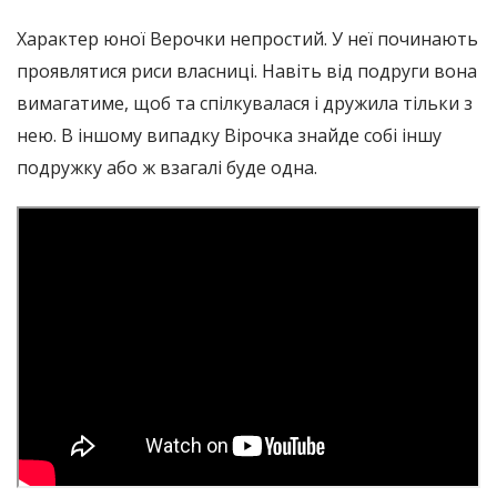
Характер юної Верочки непростий. У неї починають
проявлятися риси власниці. Навіть від подруги вона
вимагатиме, щоб та спілкувалася і дружила тільки з
нею. В іншому випадку Вірочка знайде собі іншу
подружку або ж взагалі буде одна.