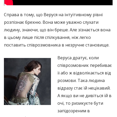
Справа в тому, що Веруся на інтуїтивному рівні
розпізнає брехню. Вона може уважно слухати
людину, знаючи, що він бреше. Але зізнається вона
в цьому лише після спілкування, ніж легко
поставить співрозмовника в незручне становище.
Веруса дратує, коли
співрозмовник перебиває
її або ж відволікається від
розмови. Така людина
відразу стає їй нецікавий.
А якщо ви не дивіться їй в
очі, то ризикуєте бути
запідозреним в