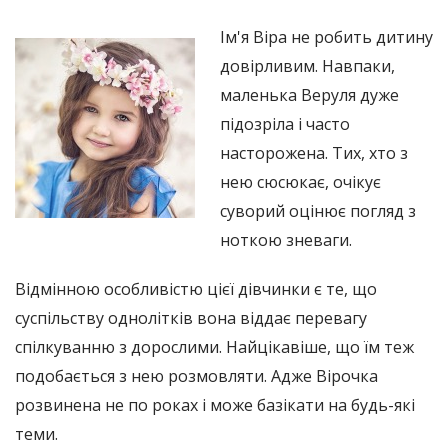
Ім'я Віра не робить дитину
довірливим. Навпаки,
маленька Веруля дуже
підозріла і часто
насторожена. Тих, хто з
нею сюсюкає, очікує
суворий оцінює погляд з
ноткою зневаги.
Відмінною особливістю цієї дівчинки є те, що
суспільству однолітків вона віддає перевагу
спілкуванню з дорослими. Найцікавіше, що їм теж
подобається з нею розмовляти. Адже Вірочка
розвинена не по роках і може базікати на будь-які
теми.