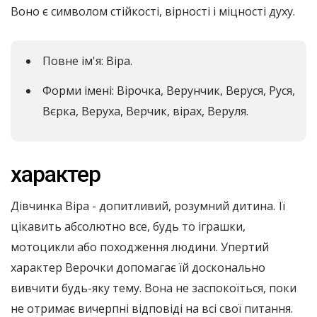
Воно є символом стійкості, вірності і міцності духу.
Повне ім'я: Віра.
Форми імені: Вірочка, Верунчик, Веруся, Руся,
Вєрка, Веруха, Верчик, вірах, Веруля.
характер
Дівчинка Віра - допитливий, розумний дитина. Її
цікавить абсолютно все, будь то іграшки,
мотоцикли або походження людини. Упертий
характер Верочки допомагає їй досконально
вивчити будь-яку тему. Вона не заспокоїться, поки
не отримає вичерпні відповіді на всі свої питання.