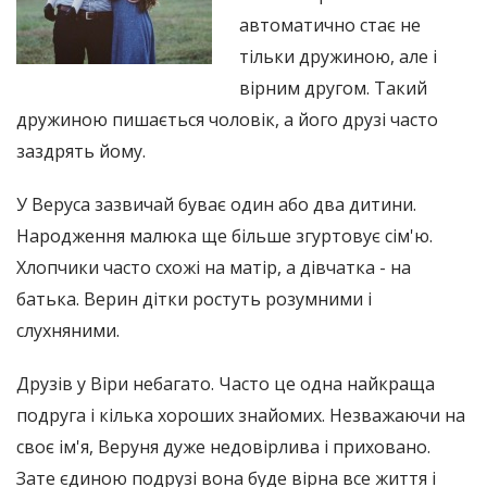
автоматично стає не
тільки дружиною, але і
вірним другом. Такий
дружиною пишається чоловік, а його друзі часто
заздрять йому.
У Веруса зазвичай буває один або два дитини.
Народження малюка ще більше згуртовує сім'ю.
Хлопчики часто схожі на матір, а дівчатка - на
батька. Верин дітки ростуть розумними і
слухняними.
Друзів у Віри небагато. Часто це одна найкраща
подруга і кілька хороших знайомих. Незважаючи на
своє ім'я, Веруня дуже недовірлива і приховано.
Зате єдиною подрузі вона буде вірна все життя і