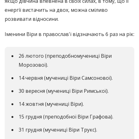
якщо дівчина впевнена в своїх силах, в тому, що її
енергії вистачить на двох, можна сміливо
розвивати відносини.
Іменини Віри в православ'ї відзначають 6 раз на рік:
26 лютого (преподобномучениці Віри
Морозової).
14 червня (мучениці Віри Самсонової).
30 вересня (мучениці Віри Римської).
14 жовтня (мучениці Віри).
15 грудня (преподобної Віри Графова).
31 грудня (мучениці Віри Трукс).