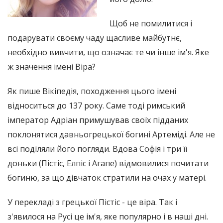
Щоб не помилитися і
подарувати своєму чаду щасливе майбутнє,
необхідно вивчити, що означає те чи інше ім'я. Яке
ж значення імені Віра?
Як пише Вікіпедія, походження цього імені
відноситься до 137 року. Саме тоді римський
імператор Адріан примушував своїх підданих
поклонятися давньогрецької богині Артеміді. Але не
всі поділяли його погляди. Вдова Софія і три її
доньки (Пістіс, Елпіс і Агапе) відмовилися почитати
богиню, за що дівчаток стратили на очах у матері.
У перекладі з грецької Пістіс - це віра. Так і
з'явилося на Русі це ім'я, яке популярно і в наші дні.