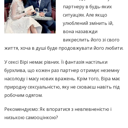
партнеру в будь-яких
ситуаціях. Але якщо
улюблений змінить їй,
вона назавжди
викреслить його зі свого
життя, хоча в душі буде продовжувати його любити.
У сексі Вірі немає рівних. Її фантазія настільки
бурхлива, що кожен раз партнер отримує неземну
насолоду і масу нових вражень. Крім того, Віра має
природну сексуальністю, яку не сховаєш навіть під
робочим одягом.
Рекомендуємо: Як впоратися з невпевненістю і
низькою самооцінкою?