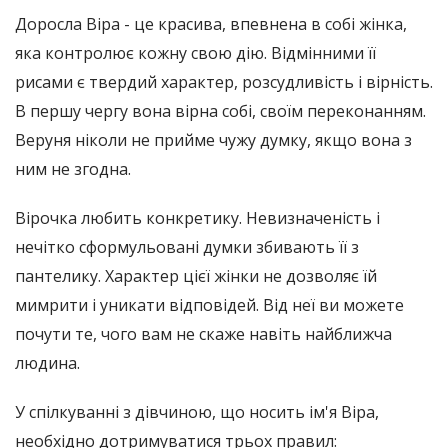
Доросла Віра - це красива, впевнена в собі жінка,
яка контролює кожну свою дію. Відмінними її
рисами є твердий характер, розсудливість і вірність.
В першу чергу вона вірна собі, своїм переконанням.
Веруня ніколи не прийме чужу думку, якщо вона з
ним не згодна.
Вірочка любить конкретику. Невизначеність і
нечітко сформульовані думки збивають її з
пантелику. Характер цієї жінки не дозволяє їй
мимрити і уникати відповідей. Від неї ви можете
почути те, чого вам не скаже навіть найближча
людина.
У спілкуванні з дівчиною, що носить ім'я Віра,
необхідно дотримуватися трьох правил: