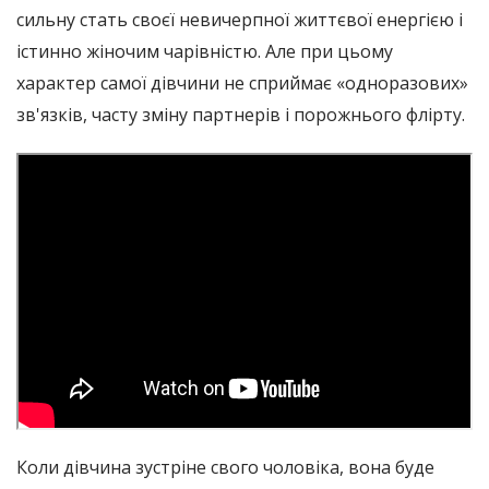
сильну стать своєї невичерпної життєвої енергією і
істинно жіночим чарівністю. Але при цьому
характер самої дівчини не сприймає «одноразових»
зв'язків, часту зміну партнерів і порожнього флірту.
Коли дівчина зустріне свого чоловіка, вона буде