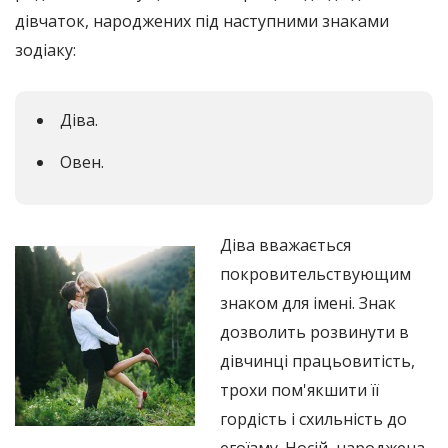
дівчаток, народжених під наступними знаками
зодіаку:
Діва.
Овен.
Діва вважається
покровительствующим
знаком для імені. Знак
дозволить розвинути в
дівчинці працьовитість,
трохи пом'якшити її
гордість і схильність до
егоїзму. Носій, народжена