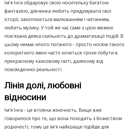
Ім'я Інга обдаровує свою носительку багатою
фантазією, дівчинка любить придумувати свої
історії, захоплюється малюванням і читанням,
любить музику. У той же час саме з цією межею
пов'язана деяка схильність до драматизації подій. В
цьому немає нічого поганого - просто носієм такого
колоритного імені часто хочеться трохи побути в
прекрасному казковому світі, далекому від
повсякденної реальності.
Лінія долі, любовні
відносини
Ім'я Інга - це втілена жіночність. Вище вже
говорилося про те, що вона походить з божеством
родючості, тому це ім'я найкраще підійде для