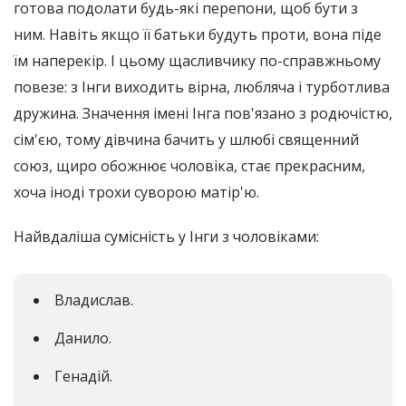
готова подолати будь-які перепони, щоб бути з
ним. Навіть якщо її батьки будуть проти, вона піде
їм наперекір. І цьому щасливчику по-справжньому
повезе: з Інги виходить вірна, любляча і турботлива
дружина. Значення імені Інга пов'язано з родючістю,
сім'єю, тому дівчина бачить у шлюбі священний
союз, щиро обожнює чоловіка, стає прекрасним,
хоча іноді трохи суворою матір'ю.
Найвдаліша сумісність у Інги з чоловіками:
Владислав.
Данило.
Генадій.