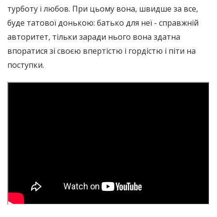
турботу і любов. При цьому вона, швидше за все,
буде татової донькою: батько для неї - справжній
авторитет, тільки заради нього вона здатна
впоратися зі своєю впертістю і гордістю і піти на
поступки.