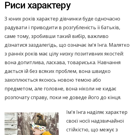
Риси характеру
З юних років характер дівчинки буде одночасно
радувати і приводити в розгубленість її батьків,
саме тому, зробивши такий вибір, важливо
дізнатися заздалегідь, що означає ім'я Інга. Малятко
з ранніх років має цілу низку позитивних якостей:
вона допитлива, ласкава, товариська. Навчання
дається їй без всяких проблем, вона швидко
захоплюється якоюсь новою темою або
предметом, але головне, вона ніколи не кидає
розпочату справу, поки не доведе його до кінця.
Ім'я Інга наділяє характер
своєї носії надзвичайної
стійкістю, що межує з