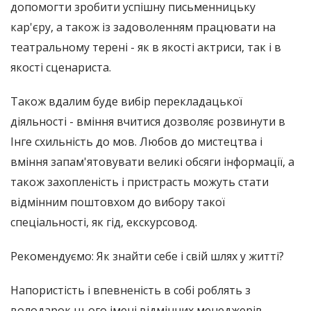
допомогти зробити успішну письменницьку
кар'єру, а також із задоволенням працювати на
театральному терені - як в якості актриси, так і в
якості сценариста.
Також вдалим буде вибір перекладацької
діяльності - вміння вчитися дозволяє розвинути в
Інге схильність до мов. Любов до мистецтва і
вміння запам'ятовувати великі обсяги інформації, а
також захопленість і пристрасть можуть стати
відмінним поштовхом до вибору такої
спеціальності, як гід, екскурсовод.
Рекомендуємо: Як знайти себе і свій шлях у житті?
Напористість і впевненість в собі роблять з
володарок цього імені відмінних менеджерів,