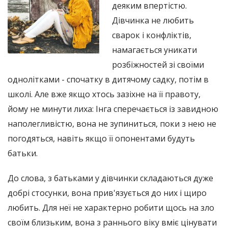
деяким впертістю.
Дівчинка не любить
сварок і конфліктів,
намагається уникати
розбіжностей зі своїми
однолітками - спочатку в дитячому садку, потім в
школі. Але вже якщо хтось зазіхне на її правоту,
йому не минути лиха: Інга сперечається із завидною
наполегливістю, вона не зупиниться, поки з нею не
погодяться, навіть якщо її опонентами будуть
батьки.
До слова, з батьками у дівчинки складаються дуже
добрі стосунки, вона прив'язується до них і щиро
любить. Для неї не характерно робити щось на зло
своїм близьким, вона з раннього віку вміє цінувати