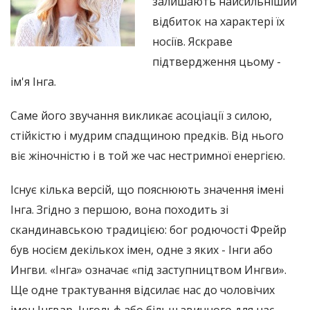
залишають найсильніший
відбиток на характері їх
носіїв. Яскраве
підтвердження цьому -
ім'я Інга.
Саме його звучання викликає асоціації з силою,
стійкістю і мудрим спадщиною предків. Від нього
віє жіночністю і в той же час нестримної енергією.
Існує кілька версій, що пояснюють значення імені
Інга. Згідно з першою, вона походить зі
скандинавською традицією: бог родючості Фрейр
був носієм декількох імен, одне з яких - Інги або
Ингви. «Інга» означає «під заступництвом Ингви».
Ще одне трактування відсилає нас до чоловічих