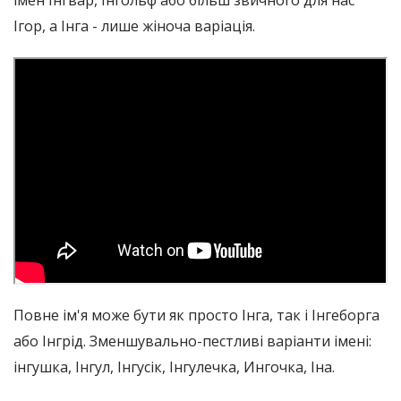
імен Інгвар, Інгольф або більш звичного для нас
Ігор, а Інга - лише жіноча варіація.
Повне ім'я може бути як просто Інга, так і Інгеборга
або Інгрід. Зменшувально-пестливі варіанти імені:
інгушка, Інгул, Інгусік, Інгулечка, Ингочка, Іна.