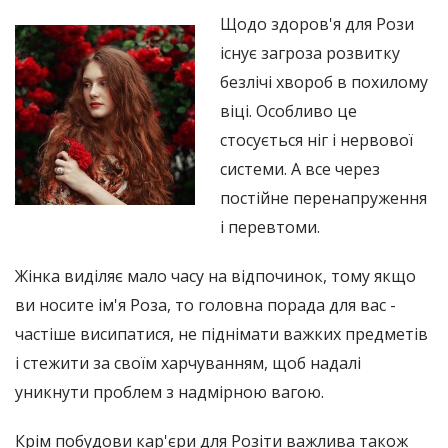
Щодо здоров'я для Рози
існує загроза розвитку
безлічі хвороб в похилому
віці. Особливо це
стосується ніг і нервової
системи. А все через
постійне перенапруження
і перевтоми.
Жінка виділяє мало часу на відпочинок, тому якщо
ви носите ім'я Роза, то головна порада для вас -
частіше висипатися, не піднімати важких предметів
і стежити за своїм харчуванням, щоб надалі
уникнути проблем з надмірною вагою.
Крім побудови кар'єри для Розіти важлива також