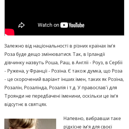
Залежно від національності в різних країнах ім'я
Роза буде дещо змінюватися. Так, в Ірландії
дівчинку назвуть Роша, Раш, в Англії - Роуз, в Сербії
- Ружена, у Франції - Розіна. Є також думка, що Роза
- це скорочений варіант інших імен, таких як Розіна,
Розалін, Розалінда, Розалія і т.д. У православ'ї для
Троянди не передбачені іменини, оскільки це ім'я
відсутнє в святцях.
Напевно, вибравши таке
рідкісне ім'я для своєї