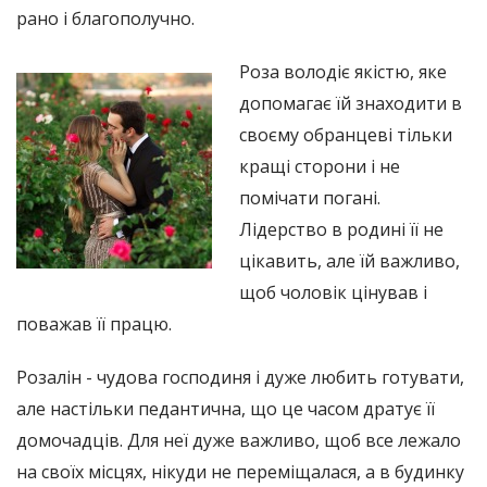
рано і благополучно.
Роза володіє якістю, яке
допомагає їй знаходити в
своєму обранцеві тільки
кращі сторони і не
помічати погані.
Лідерство в родині її не
цікавить, але їй важливо,
щоб чоловік цінував і
поважав її працю.
Розалін - чудова господиня і дуже любить готувати,
але настільки педантична, що це часом дратує її
домочадців. Для неї дуже важливо, щоб все лежало
на своїх місцях, нікуди не переміщалася, а в будинку