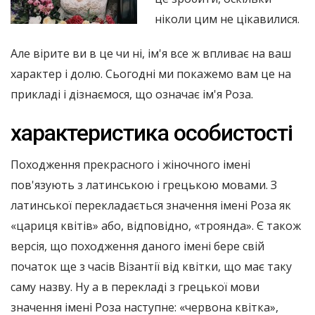
ніколи цим не цікавилися.
Але вірите ви в це чи ні, ім'я все ж впливає на ваш
характер і долю. Сьогодні ми покажемо вам це на
прикладі і дізнаємося, що означає ім'я Роза.
характеристика особистості
Походження прекрасного і жіночного імені
пов'язують з латинською і грецькою мовами. З
латинської перекладається значення імені Роза як
«цариця квітів» або, відповідно, «троянда». Є також
версія, що походження даного імені бере свій
початок ще з часів Візантії від квітки, що має таку
саму назву. Ну а в перекладі з грецької мови
значення імені Роза наступне: «червона квітка»,