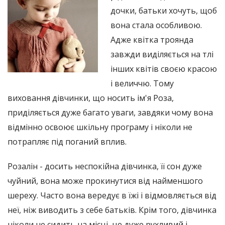
дочки, батьки хочуть, щоб
вона стала особливою.
Адже квітка троянда
завжди виділяється на тлі
інших квітів своєю красою
і величчю. Тому
виховання дівчинки, що носить ім'я Роза,
приділяється дуже багато уваги, завдяки чому вона
відмінно освоює шкільну програму і ніколи не
потрапляє під поганий вплив.
Розалін - досить неспокійна дівчинка, її сон дуже
чуйний, вона може прокинутися від найменшого
шереху. Часто вона вередує в їжі і відмовляється від
неї, ніж виводить з себе батьків. Крім того, дівчинка
ніколи не сидить на місці, це дуже рухливий і