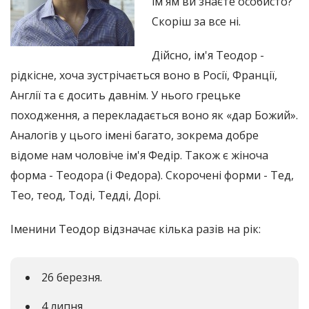
ім'ям ви знаєте особисто?
Скоріш за все ні.
Дійсно, ім'я Теодор -
рідкісне, хоча зустрічається воно в Росії, Франції,
Англії та є досить давнім. У нього грецьке
походження, а перекладається воно як «дар Божий».
Аналогів у цього імені багато, зокрема добре
відоме нам чоловіче ім'я Федір. Також є жіноча
форма - Теодора (і Федора). Скорочені форми - Тед,
Тео, теод, Тоді, Тедді, Дорі.
Іменини Теодор відзначає кілька разів на рік:
26 березня.
4 липня.