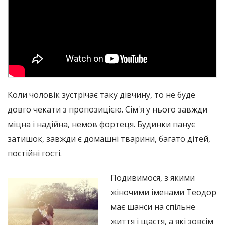
Коли чоловік зустрічає таку дівчину, то не буде
довго чекати з пропозицією. Сім'я у нього завжди
міцна і надійна, немов фортеця. Будинки панує
затишок, завжди є домашні тварини, багато дітей,
постійні гості.
Подивимося, з якими
жіночими іменами Теодор
має шанси на спільне
життя і щастя, а які зовсім