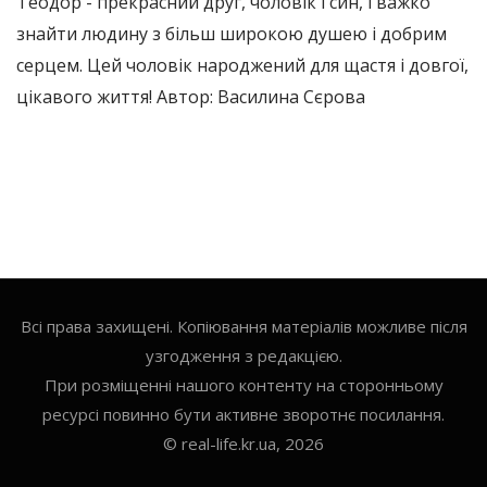
Теодор - прекрасний друг, чоловік і син, і важко
знайти людину з більш широкою душею і добрим
серцем. Цей чоловік народжений для щастя і довгої,
цікавого життя! Автор: Василина Сєрова
Всі права захищені. Копіювання матеріалів можливе після
узгодження з редакцією.
При розміщенні нашого контенту на сторонньому
ресурсі повинно бути активне зворотнє посилання.
© real-life.kr.ua, 2026