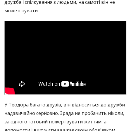
дружба і спілкування з людьми, на самоті він не
може існувати.
У Теодора багато друзів, він відноситься до дружби
надзвичайно серйозно. Зрада не пробачить ніколи,
за одного готовий пожертвувати життям, а
допомогти і виручити вважає своїм обов'язком.