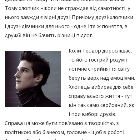
Тому хлопчик ніколи не страждає від самотності, у
нього завжди є вірні друзі. Причому друзі-хлопчики
і друзі-дівчинки для нього - одне і те ж поняття, в
дружбі він не бачить різниці підлог.
Коли Теодор дорослішає,
то його гострий розум і
логічне сприйняття світу
беруть верх над емоціями.
Хлопець вибирає для себе
справу всього життя - тут
він так само серйозний, як
і при виборі друзів.
Справа ця може бути пов'язано з творчістю, з
політикою або бізнесом, головне - щоб в роботі