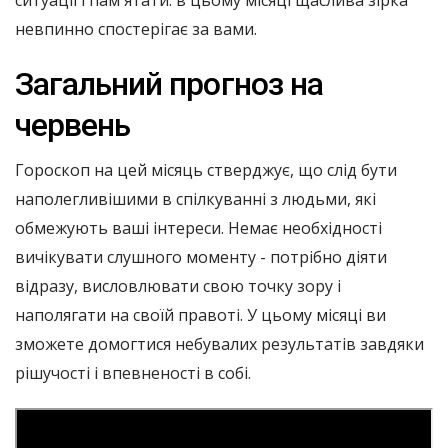
ситуації і пам'ятати: в цьому місяці щаслива зірка
невпинно спостерігає за вами.
Загальний прогноз на
червень
Гороскоп на цей місяць стверджує, що слід бути
наполегливішими в спілкуванні з людьми, які
обмежують ваші інтереси. Немає необхідності
вичікувати слушного моменту - потрібно діяти
відразу, висловлювати свою точку зору і
наполягати на своїй правоті. У цьому місяці ви
зможете домогтися небувалих результатів завдяки
рішучості і впевненості в собі.