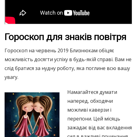
Гороскоп для знаків повітря
Гороскоп на червень 2019 Близнюкам обіцяє
можливість досягти успіху в будь-якій справі. Вам не
слід братися за нудну роботу, яка поглине всю вашу
увагу.
Намагайтеся думати
наперед, обходячи
можливі каверзи і
перепони. Цей місяць
зажадає від вас вкладення
сил в важливі починання,