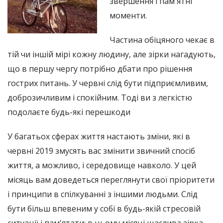
звершення і пам'ятні
моменти.
Частина обіцяного чекає в
тій чи іншій мірі кожну людину, але зірки нагадують,
що в першу чергу потрібно дбати про рішення
гострих питань. У червні слід бути підприємливим,
доброзичливим і спокійним. Тоді ви з легкістю
подолаєте будь-які перешкоди
У багатьох сферах життя настають зміни, які в
червні 2019 змусять вас змінити звичний спосіб
життя, а можливо, і середовище навколо. У цей
місяць вам доведеться переглянути свої пріоритети
і принципи в спілкуванні з іншими людьми. Слід
бути більш впевеним у собі в будь-якій стресовій