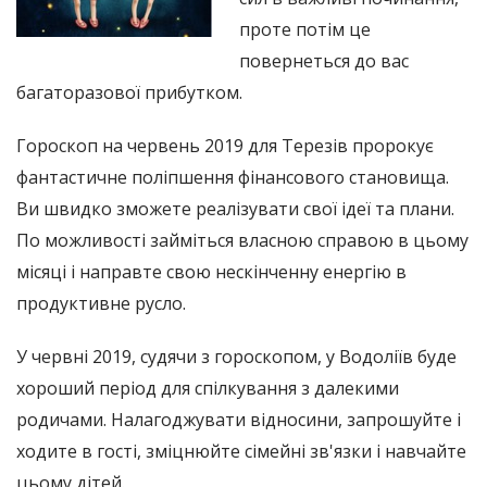
проте потім це
повернеться до вас
багаторазової прибутком.
Гороскоп на червень 2019 для Терезів пророкує
фантастичне поліпшення фінансового становища.
Ви швидко зможете реалізувати свої ідеї та плани.
По можливості займіться власною справою в цьому
місяці і направте свою нескінченну енергію в
продуктивне русло.
У червні 2019, судячи з гороскопом, у Водоліїв буде
хороший період для спілкування з далекими
родичами. Налагоджувати відносини, запрошуйте і
ходите в гості, зміцнюйте сімейні зв'язки і навчайте
цьому дітей.