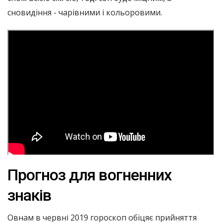
сновидіння - чарівними і кольоровими.
Прогноз для вогненних
знаків
Овнам в червні 2019 гороскоп обіцяє прийняття