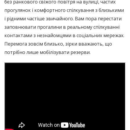
без ранкового свіжого повітря на вулиці, частих
прогулянок і комфортного спілкування з близькими
і рідними частіше звичайного. Вам пора перестати
заповнювати прогалини в реальному спілкуванні
контактами з незнайомцями в соціальних мережах.
Перемога зовсім близько, зірки вважають, що
потрібно лише мобілізувати резерви.