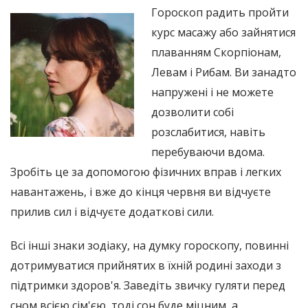
Гороскоп радить пройти
курс масажу або зайнятися
плаванням Скорпіонам,
Левам і Рибам. Ви занадто
напружені і не можете
дозволити собі
розслабитися, навіть
перебуваючи вдома.
Зробіть це за допомогою фізичних вправ і легких
навантажень, і вже до кінця червня ви відчуєте
прилив сил і відчуєте додаткові сили.
Всі інші знаки зодіаку, на думку гороскопу, повинні
дотримуватися прийнятих в їхній родині заходи з
підтримки здоров'я. Заведіть звичку гуляти перед
сном всією сім'єю, тоді сон буде міцним, а