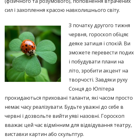
(фізичного та розумового), поповнення втрачених
сил і захоплення красою навколишнього світу.
З початку другого тижня
червня, гороскоп обіцяє
деяке затишя і спокій. Ви
зможете перевести подих
і побудувати плани на
літо, зробити акцент на
творчості. Завдяки руху
Сонця до Юпітера
прокидаються приховані таланти, які часом просто
немає часу реалізувати. Будьте уважні до себе в
червні і дозвольте вийти уяві назовні. Гороскоп
вважає цей час відмінним для відвідування театру,
виставки картин або скульптур.