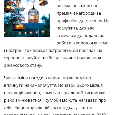
вигляді позачергової
премії чи нагороди за
професійні досягнення. Це
послужить для вас
стимулом до подальшої
роботи в хорошому темпі
і настрої - так вважає астрологічний прогноз; на
серпень плануйте ще більш значне поліпшення
фінансового стану.
Часта зміна погоди в червні може помітно
вплинути на самопочуття. Початок цього місяця
непередбачувано, тому і артеріальний тиск може
різко змінюватися, і суглоби можуть нагадати про
себе. Якщо внутрішній голос підказує, що зі
здоров'ям щось не так, гороскоп на червень 2019