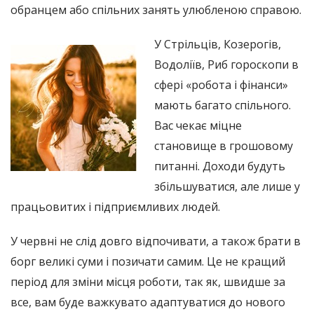
обранцем або спільних занять улюбленою справою.
У Стрільців, Козерогів,
Водоліїв, Риб гороскопи в
сфері «робота і фінанси»
мають багато спільного.
Вас чекає міцне
становище в грошовому
питанні. Доходи будуть
збільшуватися, але лише у
працьовитих і підприємливих людей.
У червні не слід довго відпочивати, а також брати в
борг великі суми і позичати самим. Це не кращий
період для зміни місця роботи, так як, швидше за
все, вам буде важкувато адаптуватися до нового