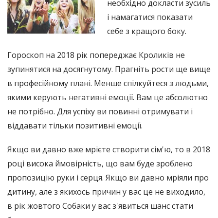
необхідно докласти зусиль
і намагатися показати
себе з кращого боку.
Гороскоп на 2018 рік попереджає Кроликів не
зупинятися на досягнутому. Прагніть рости ще вище
в професійному плані. Менше спілкуйтеся з людьми,
якими керують негативні емоції. Вам це абсолютно
не потрібно. Для успіху ви повинні отримувати і
віддавати тільки позитивні емоції.
Якщо ви давно вже мрієте створити сім'ю, то в 2018
році висока ймовірність, що вам буде зроблено
пропозицію руки і серця. Якщо ви давно мріяли про
дитину, але з якихось причин у вас це не виходило,
в рік жовтого Собаки у вас з'явиться шанс стати