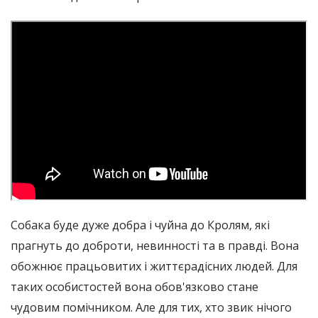
Собака буде дуже добра і чуйна до Кролям, які
прагнуть до доброти, невинності та в правді. Вона
обожнює працьовитих і життєрадісних людей. Для
таких особистостей вона обов'язково стане
чудовим помічником. Але для тих, хто звик нічого