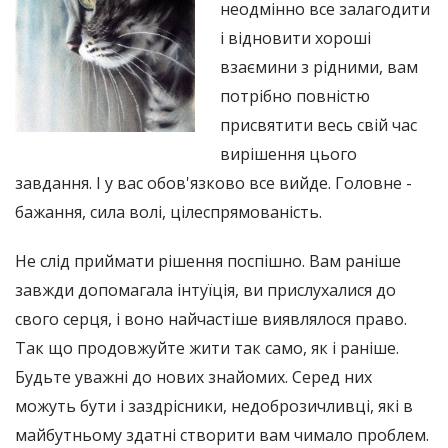
неодмінно все залагодити
і відновити хороші
взаємини з рідними, вам
потрібно повністю
присвятити весь свій час
вирішення цього
завдання. І у вас обов'язково все вийде. Головне -
бажання, сила волі, цілеспрямованість.
Не слід приймати рішення поспішно. Вам раніше
завжди допомагала інтуїція, ви прислухалися до
свого серця, і воно найчастіше виявлялося право.
Так що продовжуйте жити так само, як і раніше.
Будьте уважні до нових знайомих. Серед них
можуть бути і заздрісники, недоброзичливці, які в
майбутньому здатні створити вам чимало проблем.