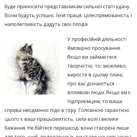
буде приносити представникам сильної статі удачу.
Вони будуть успішні. Їхня праця, цілеспрямованість і
наполегливість дадуть свої плоди.
У професійній діяльності
ймовірно просування.
Якщо ви займаєтеся
творчістю, то, можливо,
виросте в цьому плані,
про вас дізнаються
впливові люди. Якщо ви є
підприємцем, то ваша
справа неодмінно піде в гору. Головною гарантією
цього є ваші працьовитість, сила волі і велике
бажання. Не бійтеся перешкод, вони створені лише
для того, щоб, подолавши їх, ви стали ще сильніше і