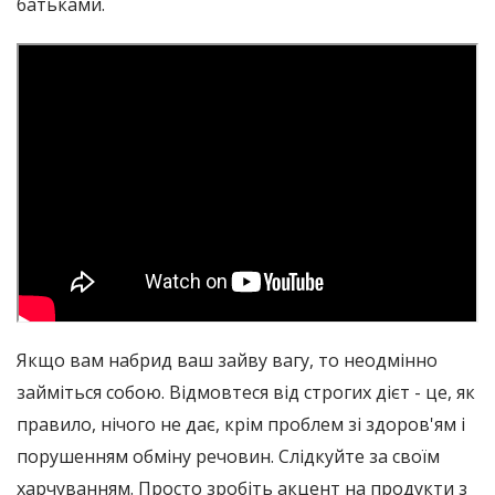
батьками.
Якщо вам набрид ваш зайву вагу, то неодмінно
займіться собою. Відмовтеся від строгих дієт - це, як
правило, нічого не дає, крім проблем зі здоров'ям і
порушенням обміну речовин. Слідкуйте за своїм
харчуванням. Просто зробіть акцент на продукти з