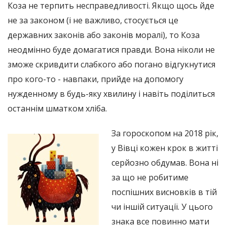
Коза не терпить несправедливості. Якщо щось йде
не за законом (і не важливо, стосується це
державних законів або законів моралі), то Коза
неодмінно буде домагатися правди. Вона ніколи не
зможе скривдити слабкого або погано відгукнутися
про кого-то - навпаки, прийде на допомогу
нужденному в будь-яку хвилину і навіть поділиться
останнім шматком хліба.
За гороскопом на 2018 рік,
у Вівці кожен крок в житті
серйозно обдумав. Вона ні
за що не робитиме
поспішних висновків в тій
чи іншій ситуації. У цього
знака все повинно мати