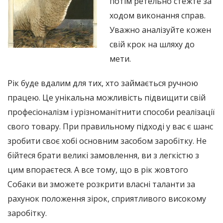
потім ретельно стежте за
ходом виконання справ.
Уважно аналізуйте кожен
свій крок на шляху до
мети.
Рік буде вдалим для тих, хто займається ручною
працею. Це унікальна можливість підвищити свій
професіоналізм і урізноманітнити способи реалізації
свого товару. При правильному підході у вас є шанс
зробити своє хобі основним засобом заробітку. Не
бійтеся брати великі замовлення, ви з легкістю з
цим впораєтеся. А все тому, що в рік жовтого
Собаки ви зможете розкрити власні таланти за
рахунок положення зірок, сприятливого високому
заробітку.