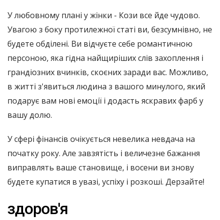
У любовному плані у жінки - Кози все йде чудово.
Увагою з боку протилежної статі ви, безсумнівно, не
будете обділені. Ви відчуєте себе романтичною
персоною, яка гідна найщиріших слів захоплення і
грандіозних вчинків, скоєних заради вас. Можливо,
в житті з'явиться людина з вашого минулого, який
подарує вам нові емоції і додасть яскравих фарб у
вашу долю.
У сфері фінансів очікується невелика невдача на
початку року. Але завзятість і величезне бажання
виправлять ваше становище, і восени ви знову
будете купатися в увазі, успіху і розкоші. Дерзайте!
здоров'я