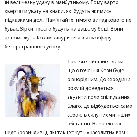
їй величезну удачу в майбутньому. Тому варто
звертати увагу на знаки, які будуть якимись
підказками долі. Пам'ятайте, нічого випадкового не
буває. Зірки просто будуть на вашому боці. Вони
допоможуть Козам зануритися в атмосферу
безпрограшного успіху.
Так вже зійшлися зірки,
що оточення Кози буде
різнорідним. До середини
року їй доведеться
звузити коло спілкування.
Благо, це відбудеться само
собою в силу тих чи інших
обставин. Навколо вас є
недоброзичливці, які так і хочуть «насолити» вам і