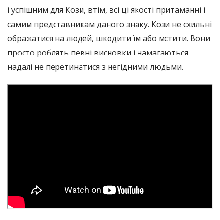
і успішним для Кози, втім, всі ці якості притаманні і
самим представникам даного знаку. Кози не схильні
ображатися на людей, шкодити їм або мстити. Вони
просто роблять певні висновки і намагаються
надалі не перетинатися з негідними людьми.