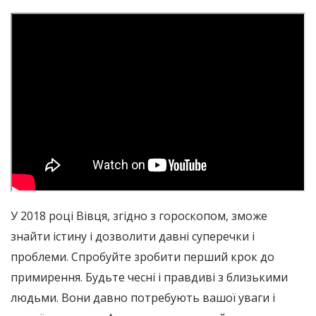
У 2018 році Вівця, згідно з гороскопом, зможе
знайти істину і дозволити давні суперечки і
проблеми. Спробуйте зробити перший крок до
примирення. Будьте чесні і правдиві з близькими
людьми. Вони давно потребують вашої уваги і