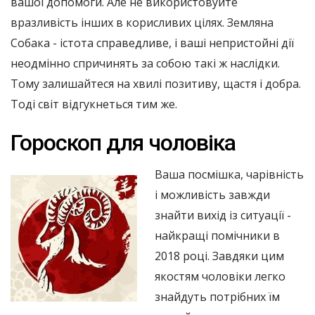
вашої допомоги. Але не використовуйте
вразливість інших в корисливих цілях. Земляна
Собака - істота справедливе, і ваші непристойні дії
неодмінно спричинять за собою такі ж наслідки.
Тому залишайтеся на хвилі позитиву, щастя і добра.
Тоді світ відгукнеться тим же.
Гороскоп для чоловіка
Ваша посмішка, чарівність
і можливість завжди
знайти вихід із ситуації -
найкращі помічники в
2018 році. Завдяки цим
якостям чоловіки легко
знайдуть потрібних їм