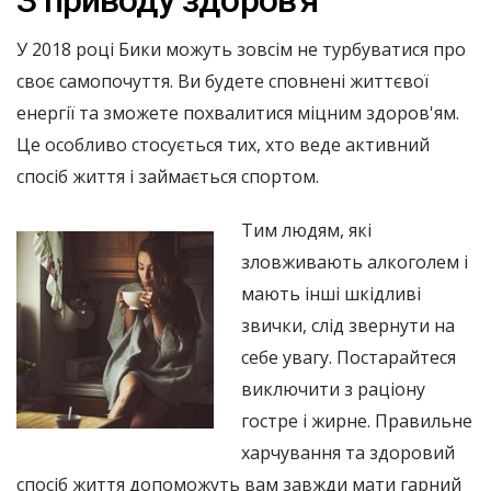
У 2018 році Бики можуть зовсім не турбуватися про
своє самопочуття. Ви будете сповнені життєвої
енергії та зможете похвалитися міцним здоров'ям.
Це особливо стосується тих, хто веде активний
спосіб життя і займається спортом.
Тим людям, які
зловживають алкоголем і
мають інші шкідливі
звички, слід звернути на
себе увагу. Постарайтеся
виключити з раціону
гостре і жирне. Правильне
харчування та здоровий
спосіб життя допоможуть вам завжди мати гарний