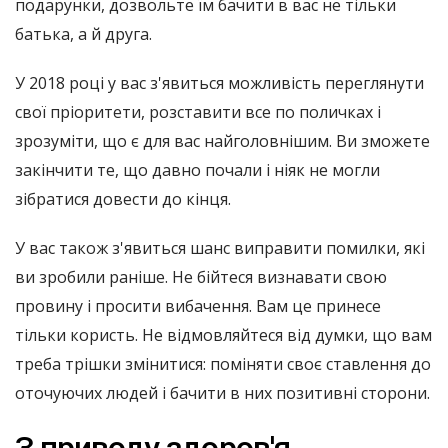
подарунки, дозвольте їм бачити в вас не тільки
батька, а й друга.
У 2018 році у вас з'явиться можливість переглянути
свої пріоритети, розставити все по поличках і
зрозуміти, що є для вас найголовнішим. Ви зможете
закінчити те, що давно почали і ніяк не могли
зібратися довести до кінця.
У вас також з'явиться шанс виправити помилки, які
ви зробили раніше. Не бійтеся визнавати свою
провину і просити вибачення. Вам це принесе
тільки користь. Не відмовляйтеся від думки, що вам
треба трішки змінитися: поміняти своє ставлення до
оточуючих людей і бачити в них позитивні сторони.
З приводу здоров'я