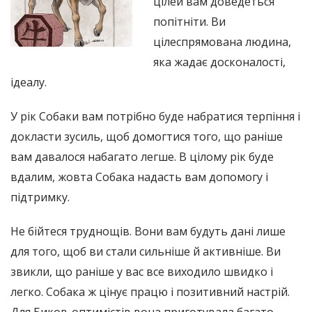
цілей вам доведеться
попітніти. Ви
цілеспрямована людина,
яка жадає досконалості,
ідеалу.
У рік Собаки вам потрібно буде набратися терпіння і
докласти зусиль, щоб домогтися того, що раніше
вам давалося набагато легше. В цілому рік буде
вдалим, жовта Собака надасть вам допомогу і
підтримку.
Не бійтеся труднощів. Вони вам будуть дані лише
для того, щоб ви стали сильніше й активніше. Ви
звикли, що раніше у вас все виходило швидко і
легко. Собака ж цінує працю і позитивний настрій.