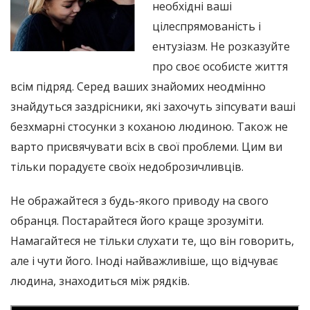
необхідні ваші
цілеспрямованість і
ентузіазм. Не розказуйте
про своє особисте життя
всім підряд. Серед ваших знайомих неодмінно
знайдуться заздрісники, які захочуть зіпсувати ваші
безхмарні стосунки з коханою людиною. Також не
варто присвячувати всіх в свої проблеми. Цим ви
тільки порадуєте своїх недоброзичливців.
Не ображайтеся з будь-якого приводу на свого
обранця. Постарайтеся його краще зрозуміти.
Намагайтеся не тільки слухати те, що він говорить,
але і чути його. Іноді найважливіше, що відчуває
людина, знаходиться між рядків.