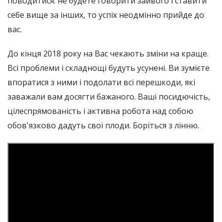
поводитися: не будете говорити зайвого і ставити
себе вище за інших, то успіх неодмінно прийде до
вас.
До кінця 2018 року на Вас чекають зміни на краще.
Всі проблеми і складнощі будуть усунені. Ви зумієте
впоратися з ними і подолати всі перешкоди, які
заважали вам досягти бажаного. Ваші посидючість,
цілеспрямованість і активна робота над собою
обов'язково дадуть свої плоди. Боріться з лінню.