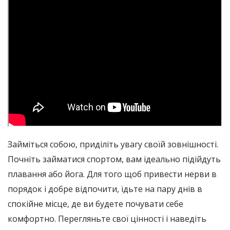
Займіться собою, приділіть увагу своїй зовнішності.
Почніть займатися спортом, вам ідеально підійдуть
плавання або йога. Для того щоб привести нерви в
порядок і добре відпочити, їдьте на пару днів в
спокійне місце, де ви будете почувати себе
комфортно. Перегляньте свої цінності і наведіть