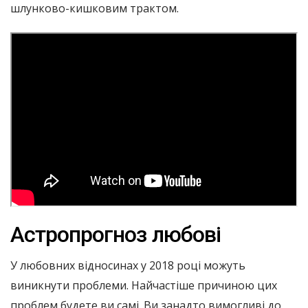
шлунково-кишковим трактом.
Астропрогноз любові
У любовних відносинах у 2018 році можуть
виникнути проблеми. Найчастіше причиною цих
проблем будете ви самі. Ви занадто вимогливі до