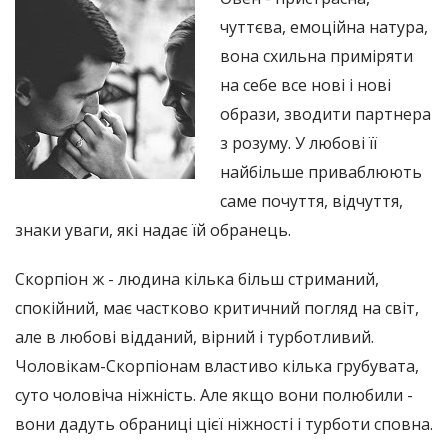
чуттєва, емоційна натура,
вона схильна приміряти
на себе все нові і нові
образи, зводити партнера
з розуму. У любові її
найбільше приваблюють
саме почуття, відчуття,
знаки уваги, які надає їй обранець.
Скорпіон ж - людина кілька більш стриманий,
спокійний, має частково критичний погляд на світ,
але в любові відданий, вірний і турботливий.
Чоловікам-Скорпіонам властиво кілька грубувата,
суто чоловіча ніжність. Але якщо вони полюбили -
вони дадуть обраниці цієї ніжності і турботи сповна.