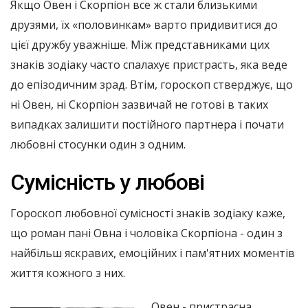
Якщо Овен і Скорпіон все ж стали близькими
друзями, їх «половинкам» варто придивитися до
цієї дружбу уважніше. Між представниками цих
знаків зодіаку часто спалахує пристрасть, яка веде
до епізодичним зрад. Втім, гороскоп стверджує, що
ні Овен, ні Скорпіон зазвичай не готові в таких
випадках залишити постійного партнера і почати
любовні стосунки один з одним.
Сумісність у любові
Гороскоп любовної сумісності знаків зодіаку каже,
що роман пані Овна і чоловіка Скорпіона - один з
найбільш яскравих, емоційних і пам'ятних моментів
життя кожного з них.
Овен - пристрасна,