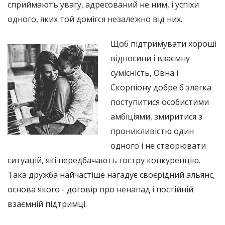
сприймають увагу, адресований не ним, і успіхи
одного, яких той домігся незалежно від них.
Щоб підтримувати хороші
відносини і взаємну
сумісність, Овна і
Скорпіону добре б злегка
поступитися особистими
амбіціями, змиритися з
проникливістю один
одного і не створювати
ситуацій, які передбачають гостру конкуренцію.
Така дружба найчастіше нагадує своєрідний альянс,
основа якого - договір про ненапад і постійній
взаємній підтримці.