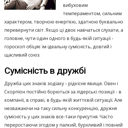
вибуховим
темпераментом, сильним
характером, творчою енергією, здатною буквально
перевернути світ. Якщо ці двоє навчаться слухати, а
головне, чути один одного в будь-якій ситуації -
гороскоп обіцяє їм ідеальну сумісність, довгий і
щасливий союз.
Сумісність в дружбі
Дружба цих знаків зодіаку - рідкісне явище. Овен і
Скорпіон постійно борються за лідерські позиції - в
компанії, в справі, в будь-якій життєвій ситуації. Але
незважаючи на таку сильну конкуренцію, дружня
сумісність у цих знаків все-таки присутня. Часто
переростаючи згодом у палкий, бурхливий і повний