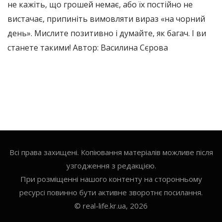
не кажіть, що грошей немає, або їх постійно не
вистачає, припиніть вимовляти вираз «на чорний
день». Мислите позитивно і думайте, як багач. І ви
станете такими! Автор: Василина Сєрова
Всі права захищені. Копіювання матеріалів можливе після
узгодження з редакцією.
При розміщенні нашого контенту на сторонньому
ресурсі повинно бути активне зворотнє посилання.
© real-life.kr.ua, 2026