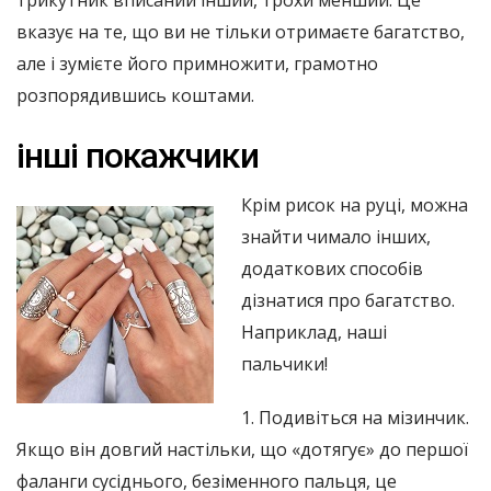
трикутник вписаний інший, трохи менший. Це
вказує на те, що ви не тільки отримаєте багатство,
але і зумієте його примножити, грамотно
розпорядившись коштами.
інші покажчики
Крім рисок на руці, можна
знайти чимало інших,
додаткових способів
дізнатися про багатство.
Наприклад, наші
пальчики!
1. Подивіться на мізинчик.
Якщо він довгий настільки, що «дотягує» до першої
фаланги сусіднього, безіменного пальця, це