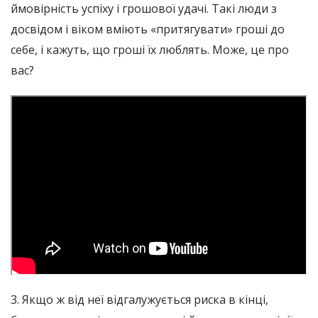
ймовірність успіху і грошової удачі. Такі люди з
досвідом і віком вміють «притягувати» гроші до
себе, і кажуть, що гроші їх люблять. Може, це про
вас?
3. Якщо ж від неї відгалужується риска в кінці,