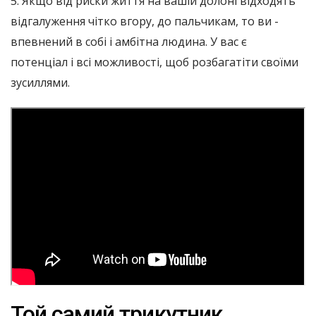
5. Якщо від риски життя на вашій долоні відходять
відгалуження чітко вгору, до пальчикам, то ви -
впевнений в собі і амбітна людина. У вас є
потенціал і всі можливості, щоб розбагатіти своїми
зусиллями.
Той самий трикутник