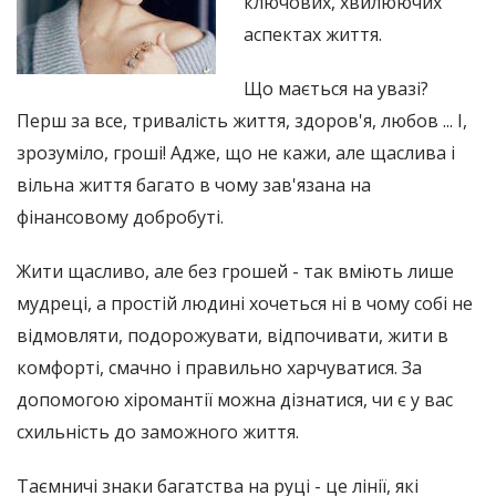
ключових, хвилюючих
аспектах життя.
Що мається на увазі?
Перш за все, тривалість життя, здоров'я, любов ... І,
зрозуміло, гроші! Адже, що не кажи, але щаслива і
вільна життя багато в чому зав'язана на
фінансовому добробуті.
Жити щасливо, але без грошей - так вміють лише
мудреці, а простій людині хочеться ні в чому собі не
відмовляти, подорожувати, відпочивати, жити в
комфорті, смачно і правильно харчуватися. За
допомогою хіромантії можна дізнатися, чи є у вас
схильність до заможного життя.
Таємничі знаки багатства на руці - це лінії, які