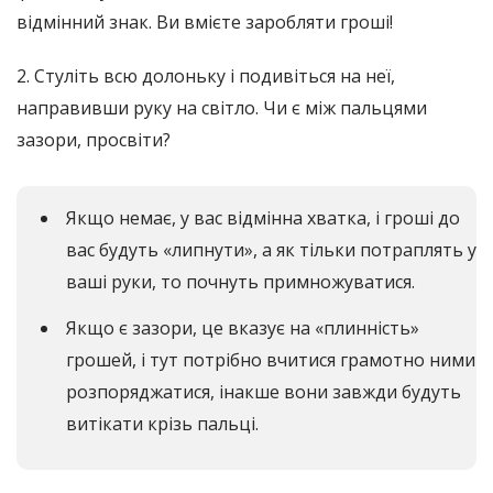
відмінний знак. Ви вмієте заробляти гроші!
2. Стуліть всю долоньку і подивіться на неї,
направивши руку на світло. Чи є між пальцями
зазори, просвіти?
Якщо немає, у вас відмінна хватка, і гроші до
вас будуть «липнути», а як тільки потраплять у
ваші руки, то почнуть примножуватися.
Якщо є зазори, це вказує на «плинність»
грошей, і тут потрібно вчитися грамотно ними
розпоряджатися, інакше вони завжди будуть
витікати крізь пальці.