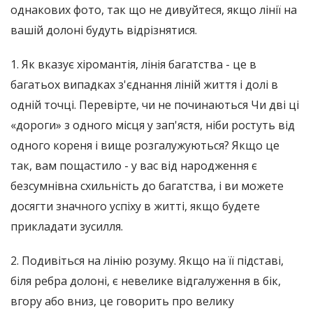
однакових фото, так що не дивуйтеся, якщо лінії на
вашій долоні будуть відрізнятися.
1. Як вказує хіромантія, лінія багатства - це в
багатьох випадках з'єднання ліній життя і долі в
одній точці. Перевірте, чи не починаються Чи дві ці
«дороги» з одного місця у зап'ястя, ніби ростуть від
одного кореня і вище розгалужуються? Якщо це
так, вам пощастило - у вас від народження є
безсумнівна схильність до багатства, і ви можете
досягти значного успіху в житті, якщо будете
прикладати зусилля.
2. Подивіться на лінію розуму. Якщо на її підставі,
біля ребра долоні, є невелике відгалуження в бік,
вгору або вниз, це говорить про велику