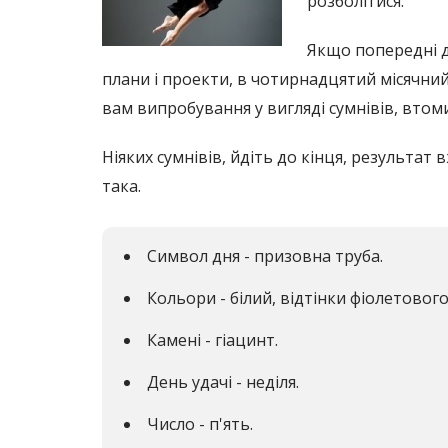
розболітися.
Якщо попередні д
плани і проекти, в чотирнадцятий місячний
вам випробування у вигляді сумнівів, втоми 
Ніяких сумнівів, йдіть до кінця, результат
така.
Символ дня - призовна труба.
Кольори - білий, відтінки фіолетового
Камені - гіацинт.
День удачі - неділя.
Число - п'ять.