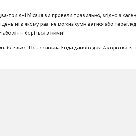
ва-три дні Місяця ви провели правильно, згідно з кале
 день ні в якому разі не можна сумніватися або перегляд
або ліні - боріться з ними!
 вже близько. Це - основна Егіда даного дня. А коротка 
.