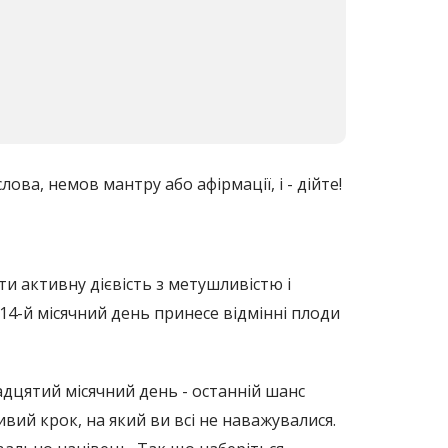
слова, немов мантру або афірмації, і - дійте!
ти активну дієвість з метушливістю і
 14-й місячний день принесе відмінні плоди
адцятий місячний день - останній шанс
ивий крок, на який ви всі не наважувалися.