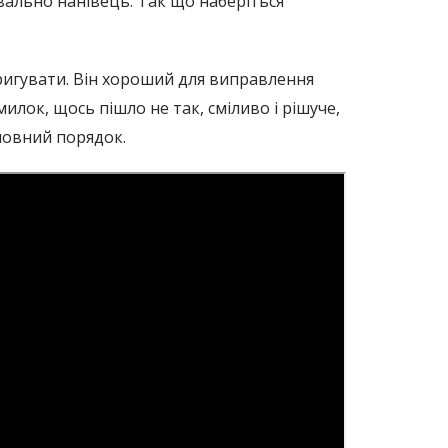
уквально нанівець. Так що наберіться
оригувати. Він хороший для виправлення
лок, щось пішло не так, сміливо і рішуче,
 повний порядок.