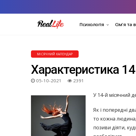
Психологія
Сім'я та 
МІСЯЧНИЙ КАЛЕНДАР
Характеристика 14
05-10-2021
2391
У 14-й місячний д
Як і попередні дв
то кожна людина,
позиви діяти, куд