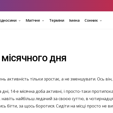
відносини
Магічне
Терміни
Імена
Сонник
 місячного дня
ень активність тільки зростає, а не зменшувати. Ось він,
а дні, 14-е місячна доба активні, і просто-таки протипок
 навіть найбільш ледачий за своєю суттю, в чотирнадця
ись бігти, за щось боротися. Сидіти на місці просто не в