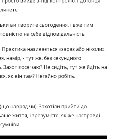
а просто вийде з-під контролю. І до кінця
плинете.
льки ви творите сьогодення, і вже тим
и повністю на себе відповідальність.
. Практика називається «зараз або ніколи».
, намір, - тут же, без секундного
. Захотілося чаю? Не сидіть, тут же йдіть на
я, як він там? Негайно робіть.
 (що навряд чи). Захотіли прийти до
аше життя, і зрозумієте, як же насправді
сумніви.