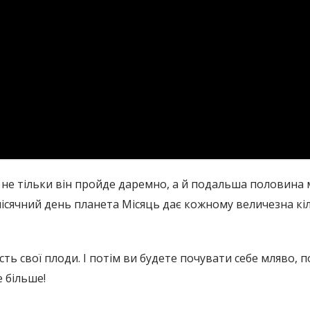
то не тільки він пройде даремно, а й подальша половина 
ячний день планета Місяць дає кожному величезна кількі
сть свої плоди. І потім ви будете почувати себе мляво, п
е більше!