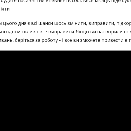
будете пасивні і не впевнені в собі, весь місяць піде б
іяти!
м цього дня є всі шанси щось змінити, виправити, підк
сьогодні можливо все виправити. Якщо ви натворили поми
ливань, беріться за роботу - і все ви зможете привести в