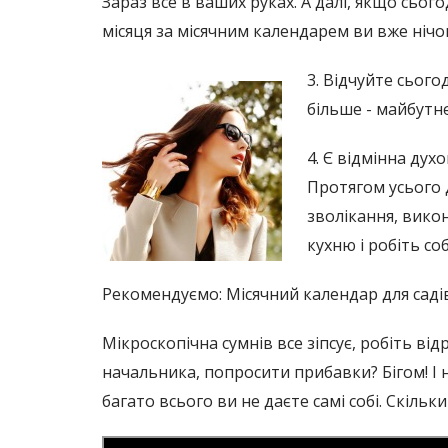
Зараз все в ваших руках. А далі, якщо сього
місяця за місячним календарем ви вже нічог
3. Відчуйте сього
більше - майбутнє
4. Є відмінна дух
Протягом усього д
зволікання, викон
кухню і робіть со
Рекомендуємо: Місячний календар для саді
Мікроскопічна сумнів все зіпсує, робіть від
начальника, попросити прибавки? Бігом! І н
багато всього ви не даєте самі собі. Скіл