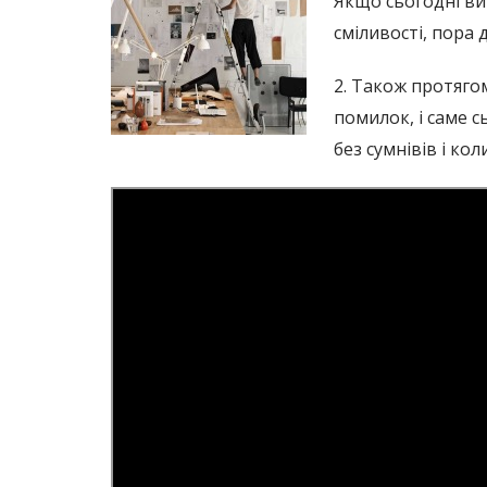
Якщо сьогодні ви 
сміливості, пора д
2. Також протяго
помилок, і саме 
без сумнівів і ко