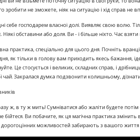
дні ви не візьмете поточну ситуацію в свої руки, то вон
о зробити не зможете, ніяк на ситуацію і хід справ не в
дні себе господарем власної долі. Виявляє свою волю. Ті
. Ніякі обставини або доля. Ви - і більше ніхто. Час взят
овна практика, спеціально для цього дня. Почніть вранці
ня, як тільки в голову вам приходить якесь бажання, ідея
уйте. Це стосується і великих, складних справ, і дрібниць
бі чай. Закралася думка подзвонити колишньому, дізнатис
вників
разу ж, в ту ж мить! Сумніватися або жаліти будете потім
е бійтеся. Ви побачите, як ця магічна практика змінить в
ьки дорогоцінних можливостей забирають з вашого життя 