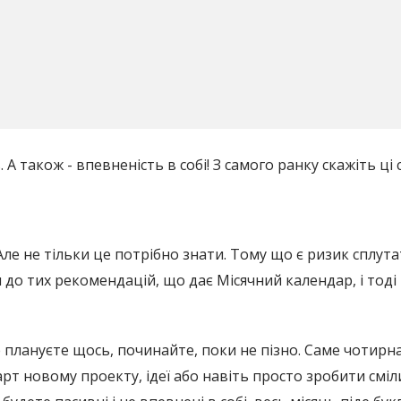
. А також - впевненість в собі! З самого ранку скажіть ці 
ле не тільки це потрібно знати. Тому що є ризик сплута
 до тих рекомендацій, що дає Місячний календар, і тоді
е плануєте щось, починайте, поки не пізно. Саме чотирн
рт новому проекту, ідеї або навіть просто зробити сміл