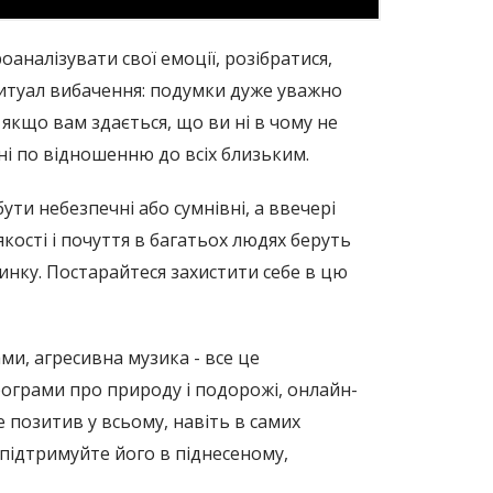
оаналізувати свої емоції, розібратися,
 ритуал вибачення: подумки дуже уважно
 якщо вам здається, що ви ні в чому не
ні по відношенню до всіх близьким.
бути небезпечні або сумнівні, а ввечері
кості і почуття в багатьох людях беруть
удинку. Постарайтеся захистити себе в цю
и, агресивна музика - все це
програми про природу і подорожі, онлайн-
е позитив у всьому, навіть в самих
 підтримуйте його в піднесеному,