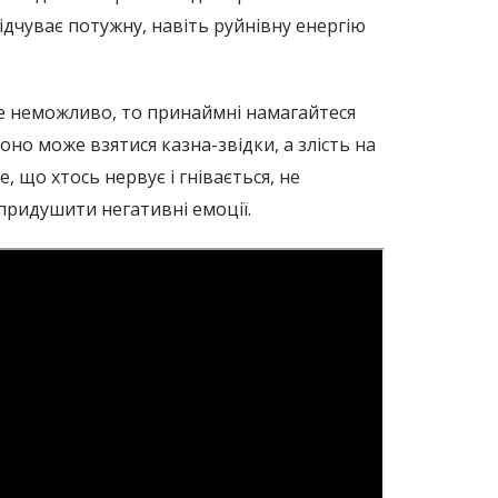
ідчуває потужну, навіть руйнівну енергію
 це неможливо, то принаймні намагайтеся
но може взятися казна-звідки, а злість на
, що хтось нервує і гнівається, не
 придушити негативні емоції.