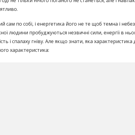
оді не тільки нічого поганого не станеться, але і навпа
иятливо.
 сам по собі, і енергетика його не те щоб темна і небез
ної людини пробуджуються незвичні сили, енергії в ньом
сть і спалаху гніву. Але якщо знати, яка характеристика д
ого характеристика: