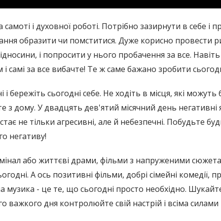
амоті і духовної роботі. Потрібно зазирнути в себе і пр
 бажання образити чи помститися. Дуже корисно провести
ідносини, і попросити у нього пробачення за все. Навіть
і самі за все вибачте! Те ж саме бажано зробити сьогод
і і бережіть сьогодні себе. Не ходіть в місця, які можуть 
е з дому. У двадцять дев'ятий місячний день негативні я
о стає не тільки агресивні, але й небезпечні. Побудьте б
го негативу!
мінал або життєві драми, фільми з напруженими сюжетам
годні. А ось позитивні фільми, добрі сімейні комедії, 
а музика - це те, що сьогодні просто необхідно. Шукайт
о важкого дня контролюйте свій настрій і всіма силами