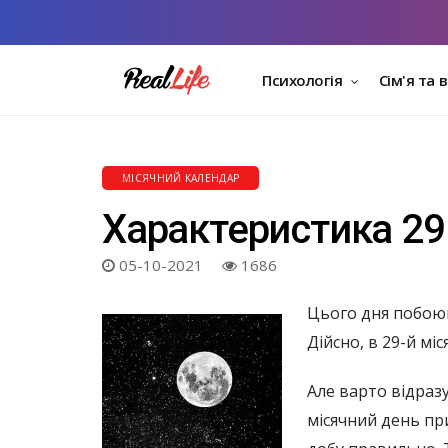
Психологія
Сім'я та 
МІСЯЧНИЙ КАЛЕНДАР
Характеристика 29
05-10-2021
1686
Цього дня побоюю
Дійсно, в 29-й м
Але варто відразу
місячний день при