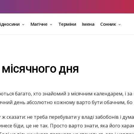
відносини
Магічне
Терміни
Імена
Сонник
 місячного дня
ться багато, хто знайомий з місячним календарем, і за 
ісячний день абсолютно кожному варто бути обачним, бо 
 ж сказати: не треба перебувати у владі забобонів і дум
несе біди, це не так. Просто варто знати, яка його хар