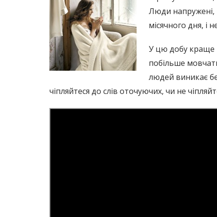
Люди напружені, 
місячного дня, і 
У цю добу краще 
побільше мовчати,
людей виникає без
чіпляйтеся до слів оточуючих, чи не чіпляй