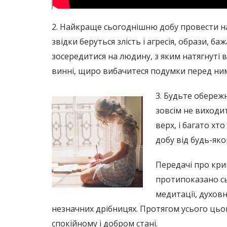
2. Найкраще сьогоднішню добу провести на с
звідки беруться злість і агресія, образи,
зосередитися на людину, з яким натягнуті в
винні, щиро вибачитеся подумки перед ним 
3. Будьте обережн
зовсім не виходит
верх, і багато хт
добу від будь-яко
Передачі про кри
протипоказано сьо
медитації, духовн
незначних дрібницях. Протягом усього цьог
спокійному і добром стані.