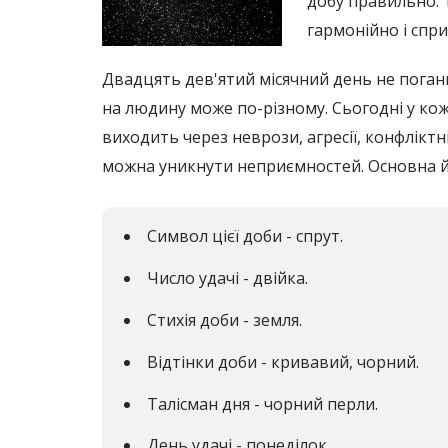
добу правильно. Т
гармонійно і спр
Двадцять дев'ятий місячний день не поганий
на людину може по-різному. Сьогодні у кож
виходить через неврози, агресії, конфліктні
можна уникнути неприємностей. Основна й
Символ цієї доби - спрут.
Число удачі - двійка.
Стихія доби - земля.
Відтінки доби - кривавий, чорний.
Талісман дня - чорний перли.
День удачі - понеділок.