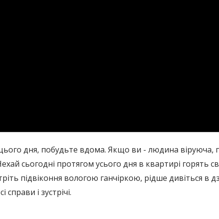
 цього дня, побудьте вдома. Якщо ви - людина віруюча, 
хай сьогодні протягом усього дня в квартирі горять св
ріть підвіконня вологою ганчіркою, рідше дивіться в дз
і справи і зустрічі.