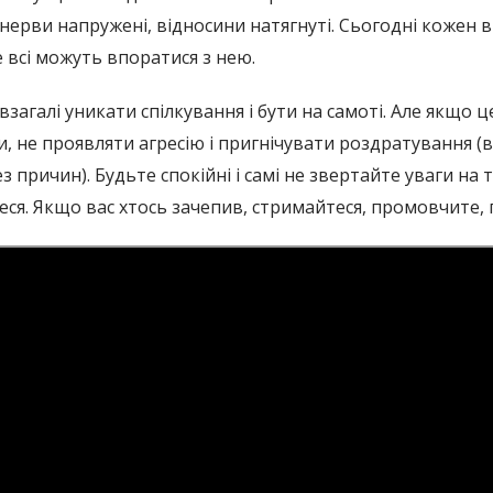
нерви напружені, відносини натягнуті. Сьогодні кожен в
не всі можуть впоратися з нею.
взагалі уникати спілкування і бути на самоті. Але якщо
 не проявляти агресію і пригнічувати роздратування (во
 причин). Будьте спокійні і самі не звертайте уваги на те
теся. Якщо вас хтось зачепив, стримайтеся, промовчите,