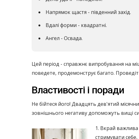
Напрямок щастя - південний захід.
Вдалі форми - квадратні.
Ангел - Освада.
Цей період - справжнє випробування на міцн
поведете, продемонструє багато. Проведіт
Властивості і поради
Не бійтеся його! Двадцять дев'ятий місячний
зовнішнього негативу допоможуть вищі си
1. Вкрай важлива
стримувати себе,