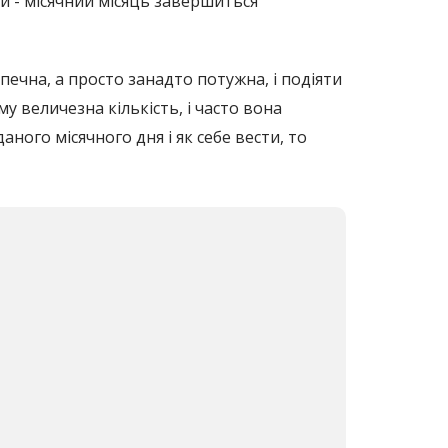
ки - місячний місяць завершиться
печна, а просто занадто потужна, і подіяти
у величезна кількість, і часто вона
аного місячного дня і як себе вести, то