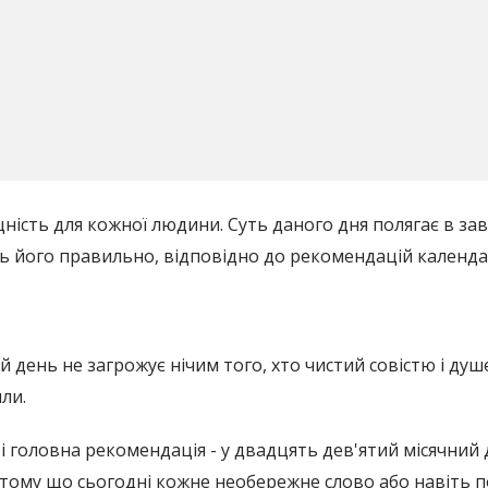
ість для кожної людини. Суть даного дня полягає в завер
ь його правильно, відповідно до рекомендацій календа
 день не загрожує нічим того, хто чистий совістю і душе
ли.
 і головна рекомендація - у двадцять дев'ятий місячний
 тому що сьогодні кожне необережне слово або навіть п