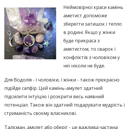
Неймовірної краси камінь
аметист допоможе
зберегти затишок і тепло
в родині. Якщо у жінки
буде прикраса з
аметистом, то сварок і
конфліктів з чоловіком у
неї ніколи не буде.
Для Водолія - ​​і чоловіки, і жінки - також прекрасно
підійде сапфір. Цей камінь-амулет здатний
підсилити інтуїцію і розкрити весь наявний
потенціал. Також він здатний подарувати мудрість і
стриманість своєму власникові.
Талісман, амулет або оберіг - це важлива частина