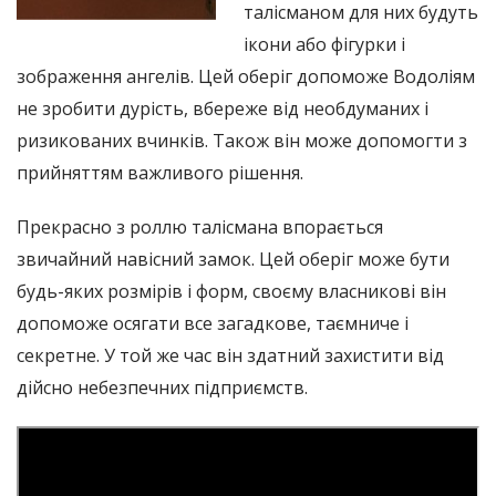
талісманом для них будуть
ікони або фігурки і
зображення ангелів. Цей оберіг допоможе Водоліям
не зробити дурість, вбереже від необдуманих і
ризикованих вчинків. Також він може допомогти з
прийняттям важливого рішення.
Прекрасно з роллю талісмана впорається
звичайний навісний замок. Цей оберіг може бути
будь-яких розмірів і форм, своєму власникові він
допоможе осягати все загадкове, таємниче і
секретне. У той же час він здатний захистити від
дійсно небезпечних підприємств.