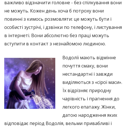
важливо відзначити головне - без спілкування вони
не можуть. Кожен день хоча б потроху вони
повинні з кимось розмовляти: це можуть бути і
особисті зустрічі, і дзвінки по телефону, і листування
в інтернеті. Вони абсолютно без праці можуть
вступити в контакт з незнайомою людиною.
Водолії мають відмінне
почуття смаку, вони
нестандартні і завжди
виділяються з «сірої маси».
Їх відрізняє природну
чарівність і прагнення до
легкого епатажу. Жінки,
датою народження яких
відповідає період Водолія, вельми привабливі і