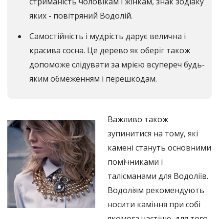
стриманість чоловікам і жінкам, знак зодіаку
яких - повітряний Водолій.
Самостійність і мудрість дарує велична і
красива сосна. Це дерево як оберіг також
допоможе слідувати за мрією всупереч будь-
яким обмеженням і перешкодам.
Важливо також
зупинитися на тому, які
камені стануть основними
помічниками і
талісманами для Водоліїв.
Водоліям рекомендують
носити каміння при собі
якомога частіше, для того