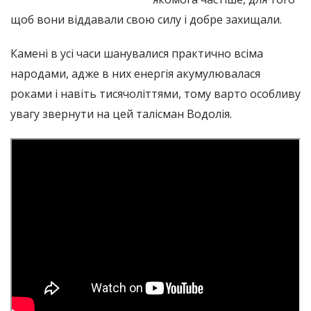
щоб вони віддавали свою силу і добре захищали.
Камені в усі часи шанувалися практично всіма
народами, адже в них енергія акумулювалася
роками і навіть тисячоліттями, тому варто особливу
увагу звернути на цей талісман Водолія.