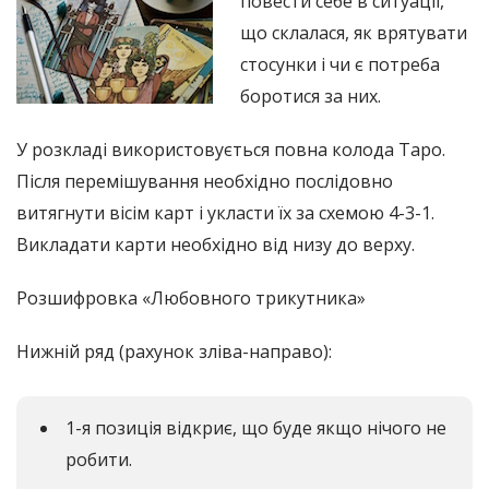
повести себе в ситуації,
що склалася, як врятувати
стосунки і чи є потреба
боротися за них.
У розкладі використовується повна колода Таро.
Після перемішування необхідно послідовно
витягнути вісім карт і укласти їх за схемою 4-3-1.
Викладати карти необхідно від низу до верху.
Розшифровка «Любовного трикутника»
Нижній ряд (рахунок зліва-направо):
1-я позиція відкриє, що буде якщо нічого не
робити.