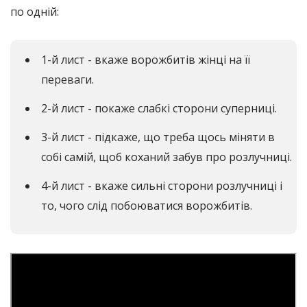
по одній:
1-й лист - вкаже ворожбитів жінці на її
переваги.
2-й лист - покаже слабкі сторони суперниці.
3-й лист - підкаже, що треба щось міняти в
собі самій, щоб коханий забув про розлучниці.
4-й лист - вкаже сильні сторони розлучниці і
то, чого слід побоюватися ворожбитів.