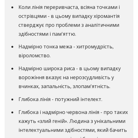
Коли лінія переривчаста, всіяна точками і
острівцями - в цьому випадку хіромантія
стверджує про проблеми з аналітичними
здібностями і пам'яттю.
Надмірно тонка межа - хитромудрість,
віроломство.
Надмірно широка риса - в цьому випадку
ворожіння вказує на нерозсудливість у
вчинках, запальність, злопам'ятність.
Глибока лінія - потужний інтелект.
Глибока і надмірно червона лінія - про таких
кажуть «злий геній». Людина з унікальними
інтелектуальними здібностями, який бачить