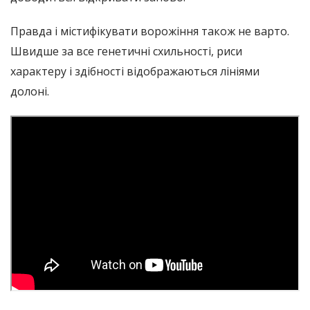
Правда і містифікувати ворожіння також не варто.
Швидше за все генетичні схильності, риси
характеру і здібності відображаються лініями
долоні.