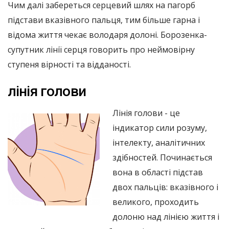
Чим далі забереться серцевий шлях на пагорб
підстави вказівного пальця, тим більше гарна і
відома життя чекає володаря долоні. Борозенка-
супутник лінії серця говорить про неймовірну
ступеня вірності та відданості.
лінія голови
Лінія голови - це
індикатор сили розуму,
інтелекту, аналітичних
здібностей. Починається
вона в області підстав
двох пальців: вказівного і
великого, проходить
долоню над лінією життя і