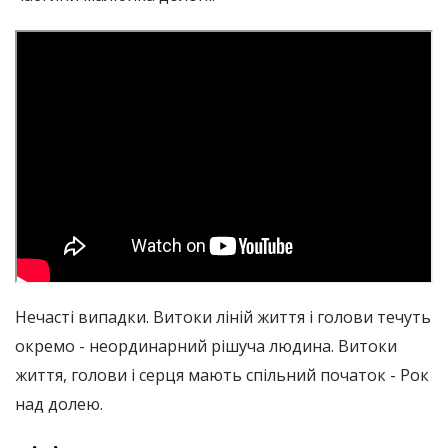
Нечасті випадки. Витоки ліній життя і голови течуть
окремо - неординарний рішуча людина. Витоки
життя, голови і серця мають спільний початок - Рок
над долею.