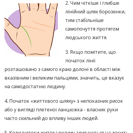
2. Чим чіткіше і глибше
лінійний шлях борозенки,
тим стабільніше
самопочуття протягом
людського життя.
3. Якщо помітите, що
початок лінії
розташовано з самого краю долоні в області між
вказівним і великим пальцями, значить, це вказує
на самодостатню людину.
4. Початок «життєвого шляху» з непоказних рисок
або у вигляді плетеної ланцюжка - власник руки
часто схильний до впливу інших людей.
5. Коли витоки життя і розуму зливаються на досить