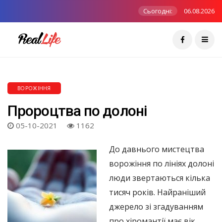
Сьогодні:
06.08.2026
ВОРОЖІННЯ
Пророцтва по долоні
05-10-2021
1162
До давнього мистецтва
ворожіння по лініях долоні
люди звертаються кілька
тисяч років. Найраніший
джерело зі згадуванням
про хіромантії має вік