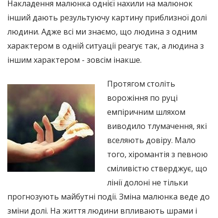
Накладення малюнка однієї нахили на малюнок
інший дають результуючу картину приблизної долі
людини. Адже всі ми знаємо, що людина з одним
характером в одній ситуації реагує так, а людина з
іншим характером - зовсім інакше.
Протягом століть
ворожіння по руці
емпіричним шляхом
виводило тлумачення, які
вселяють довіру. Мало
того, хіромантія з певною
сміливістю стверджує, що
лінії долоні не тільки
прогнозують майбутні події. Зміна малюнка веде до
зміни долі. На життя людини впливають шрами і