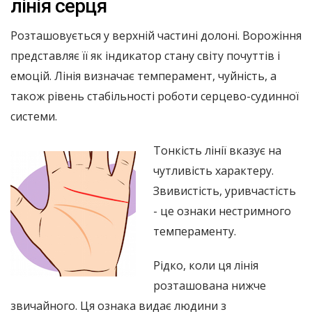
лінія серця
Розташовується у верхній частині долоні. Ворожіння
представляє її як індикатор стану світу почуттів і
емоцій. Лінія визначає темперамент, чуйність, а
також рівень стабільності роботи серцево-судинної
системи.
Тонкість лінії вказує на
чутливість характеру.
Звивистість, уривчастість
- це ознаки нестримного
темпераменту.
Рідко, коли ця лінія
розташована нижче
звичайного. Ця ознака видає людини з