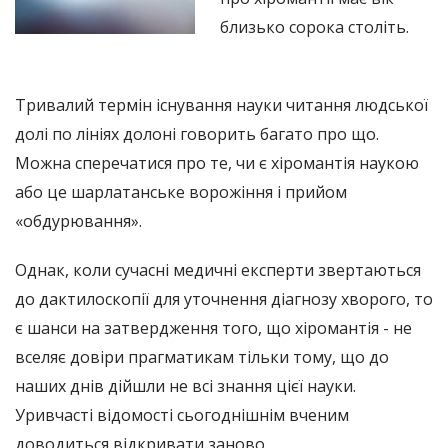
близько сорока століть.
Тривалий термін існування науки читання людської
долі по лініях долоні говорить багато про що.
Можна сперечатися про те, чи є хіромантія наукою
або це шарлатанське ворожіння і прийом
«обдурювання».
Однак, коли сучасні медичні експерти звертаються
до дактилоскопії для уточнення діагнозу хворого, то
є шанси на затвердження того, що хіромантія - не
вселяє довіри прагматикам тільки тому, що до
наших днів дійшли не всі знання цієї науки.
Уривчасті відомості сьогоднішнім вченим
доводиться відкривати заново.