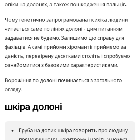
опіки на долонях, а також пошкодження пальців.
Чому генетично запрограмована психіка людини
читається саме по лініях долоні - цим питанням
задаватися не будемо. Залишимо цю справу для
фахівців. А самі прийоми хіромантії приймемо за
даність, перевірену десятками століть і спробуємо
ознайомитися з базовими характеристиками.
Ворожіння по долоні починається з загального
огляду.
шкіра долоні
Груба на дотик шкіра говорить про людину
прямодушному, нехитрому і навіть у чомусь