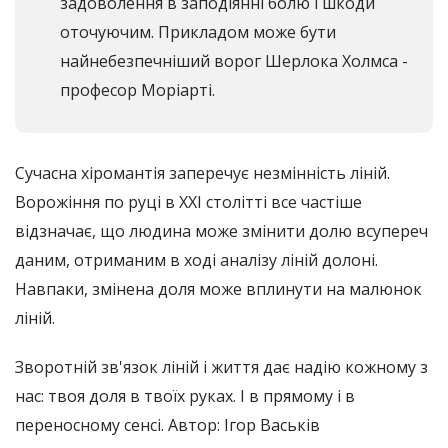
задоволення в заподіянні болю і шкоди
оточуючим. Прикладом може бути
найнебезпечніший ворог Шерлока Холмса -
професор Моріарті.
Сучасна хіромантія заперечує незмінність ліній.
Ворожіння по руці в XXI столітті все частіше
відзначає, що людина може змінити долю всупереч
даним, отриманим в ході аналізу ліній долоні.
Навпаки, змінена доля може вплинути на малюнок
ліній.
Зворотній зв'язок ліній і життя дає надію кожному з
нас: твоя доля в твоїх руках. І в прямому і в
переносному сенсі. Автор: Ігор Васьків