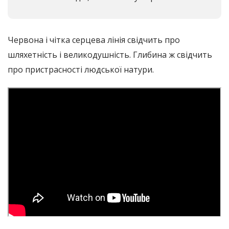
Червона і чітка серцева лінія свідчить про
шляхетність і великодушність. Глибина ж свідчить
про пристрасності людської натури.