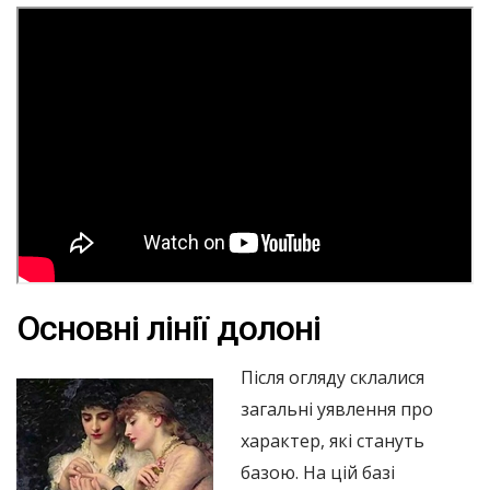
Основні лінії долоні
Після огляду склалися
загальні уявлення про
характер, які стануть
базою. На цій базі