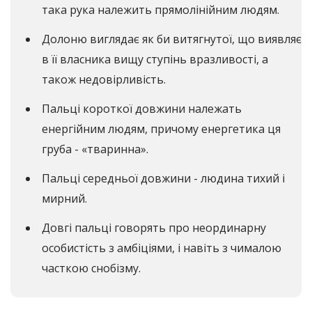
така рука належить прямолінійним людям.
Долоню виглядає як би витягнутої, що виявляє
в її власника вищу ступінь вразливості, а
також недовірливість.
Пальці короткої довжини належать
енергійним людям, причому енергетика ця
груба - «тваринна».
Пальці середньої довжини - людина тихий і
мирний.
Довгі пальці говорять про неординарну
особистість з амбіціями, і навіть з чималою
часткою снобізму.