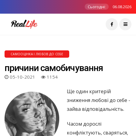
Сьогодні:
06.08.2026
САМООЦІНКА І ЛЮБОВ ДО СЕБЕ
причини самобичування
05-10-2021
1154
Ще один критерій
зниження любові до себе -
зайва відповідальність.
Часом дорослі
конфліктують, сваряться,