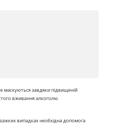
ре маскуються завдяки підвищеній
частого вживання алкоголю.
в важких випадках необхідна допомога