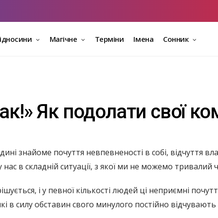
відносини
Магічне
Терміни
Імена
Сонник
ак!» Як подолати свої к
ні знайоме почуття невпевненості в собі, відчуття влас
 нас в складній ситуації, з якої ми не можемо тривалий 
шується, і у певної кількості людей ці неприємні почут
 які в силу обставин свого минулого постійно відчувают