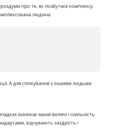
 роздуми про те, як позбутися комплексу
комплексована людина:
оції. А для спілкування з іншими людьми
адках виникає манія величі і схильність
ндартами, відчувають заздрість і