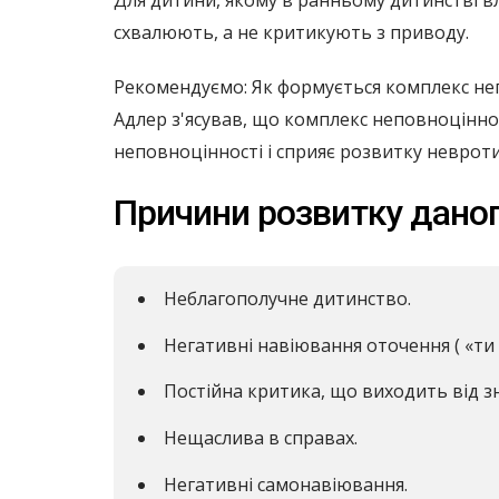
Для дитини, якому в ранньому дитинстві в
схвалюють, а не критикують з приводу.
Рекомендуємо: Як формується комплекс неп
Адлер з'ясував, що комплекс неповноціннос
неповноцінності і сприяє розвитку неврот
Причини розвитку даног
Неблагополучне дитинство.
Негативні навіювання оточення ( «ти ні
Постійна критика, що виходить від 
Нещаслива в справах.
Негативні самонавіювання.