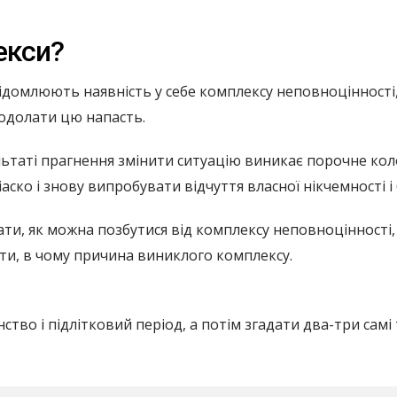
екси?
ідомлюють наявність у себе комплексу неповноцінності, 
подолати цю напасть.
ультаті прагнення змінити ситуацію виникає порочне кол
іаско і знову випробувати відчуття власної нікчемності і
ти, як можна позбутися від комплексу неповноцінності,
и, в чому причина виниклого комплексу.
тво і підлітковий період, а потім згадати два-три самі т