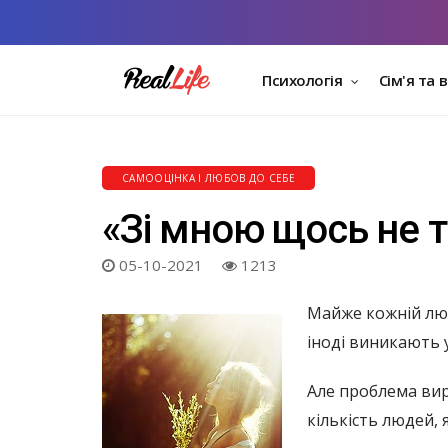
Психологія
Сім'я та 
САМООЦІНКА І ЛЮБОВ ДО СЕБЕ
«Зі мною щось не т
05-10-2021
1213
Майже кожній люди
іноді виникають у
Але проблема вирі
кількість людей,