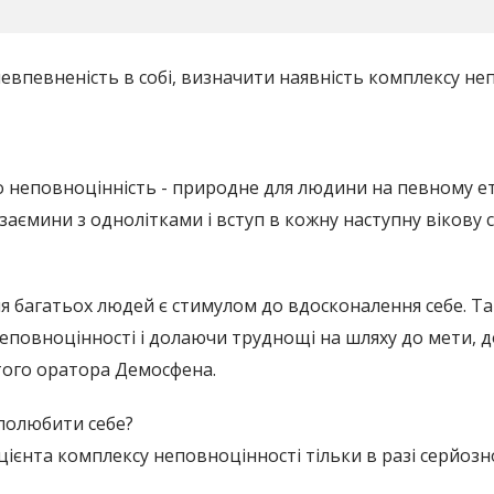
евпевненість в собі, визначити наявність комплексу не
 неповноцінність - природне для людини на певному ета
взаємини з однолітками і вступ в кожну наступну вікову 
ля багатьох людей є стимулом до вдосконалення себе. Та
неповноцінності і долаючи труднощі на шляху до мети, 
того оратора Демосфена.
полюбити себе?
ієнта комплексу неповноцінності тільки в разі серйозн