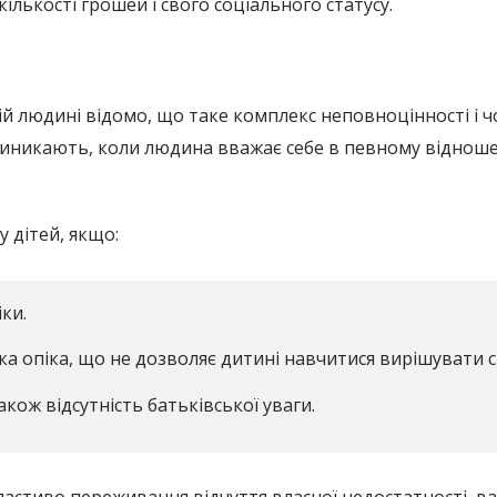
лькості грошей і свого соціального статусу.
ій людині відомо, що таке комплекс неповноцінності і 
о виникають, коли людина вважає себе в певному відноше
 дітей, якщо:
іки.
ка опіка, що не дозволяє дитині навчитися вирішувати с
кож відсутність батьківської уваги.