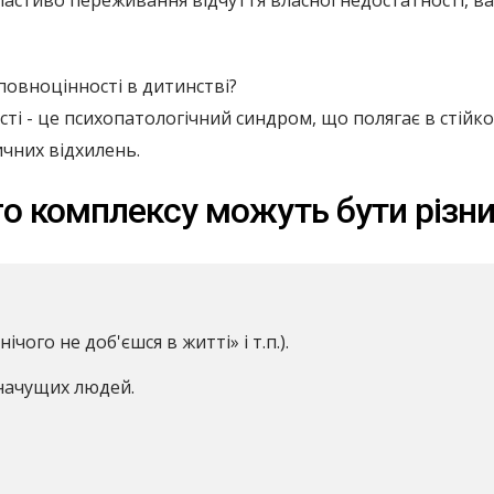
ластиво переживання відчуття власної недостатності, в
овноцінності в дитинстві?
ті - це психопатологічний синдром, що полягає в стійк
ичних відхилень.
о комплексу можуть бути різн
чого не доб'єшся в житті» і т.п.).
значущих людей.