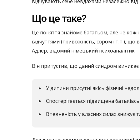
відчувають себе невдахами незалежно від кі
Що це таке?
Це поняття знайоме багатьом, але не кожн
відчуттями (тривожність, сором і т.п.), щ
Адлер, відомий німецький психоаналітик.
Він припустив, що даний синдром виникає у
У дитини присутні якісь фізичні недол
Спостерігається підвищена батьківсь
Впевненість у власних силах знижує та