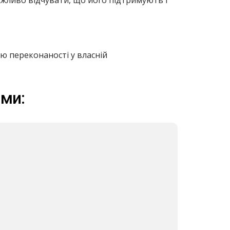
ажливо відчувати, що його підтримують і
ою переконаності у власній
ими: