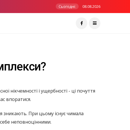
Сьогодні:
08.08.2026
омплекси?
ної нікчемності і ущербності - ці почуття
час впоратися.
тя зникають. При цьому існує чимала
ь себе неповноцінними.