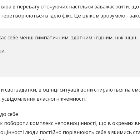
 віра в перевагу оточуючих настільки заважає жити, що
 перетворюються в ідею фікс. Це цілком зрозуміло - за
є себе менш симпатичним, здатним і гідним, ніж інші).
и.
ти свої задатки, в оцінці ситуації вони спираються на ем
усвідомлення власної нікчемності.
до себе
к побороти комплекс неповноцінності, що в окремих вип
оцінності люди постійно порівнюють себе з якимись ста