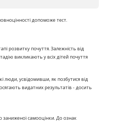
повноцінності допоможе тест.
пі розвитку почуття. Залежність від
стадію викликають у всіх дітей почуття
кі люди, усвідомивши, як позбутися від
досягають видатних результатів - досить
о заниженої самооцінки. До ознак