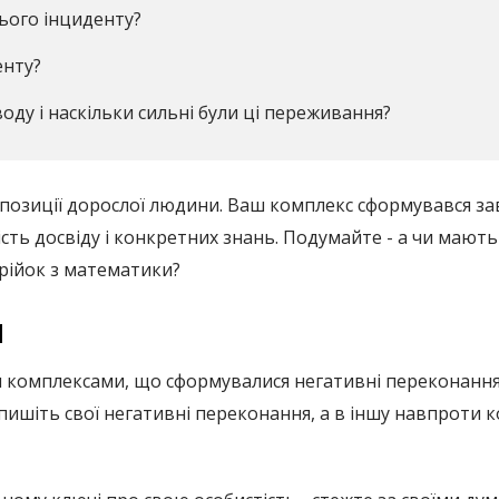
ього інциденту?
енту?
ду і наскільки сильні були ці переживання?
позиції дорослої людини. Ваш комплекс сформувався зав
сть досвіду і конкретних знань. Подумайте - а чи мають
рійок з математики?
й
и комплексами, що сформувалися негативні переконання
апишіть свої негативні переконання, а в іншу навпроти