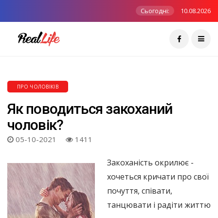
Сьогодні:
10.08.2026
ПРО ЧОЛОВІКІВ
Як поводиться закоханий
чоловік?
05-10-2021
1411
Закоханість окрилює -
хочеться кричати про свої
почуття, співати,
танцювати і радіти життю