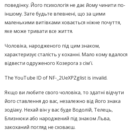
поведінку. Його психологія не дає йому чинити по-
іншому. Зате будьте впевнені, що за цими
маленькими витівками ховається ніжне почуття,
яке може тривати все життя.
Чоловіка, народженого під цим знаком,
характеризує сталість у коханні. Мало кому вдалося
відвести одруженого Козерога з сім'ї.
The YouTube ID of NF-_2UeXPZglist is invalid.
Якщо ви любите свого чоловіка, то здатні відчути
його ставлення до вас, незалежно від його знака
зодіаку. Нехай він у вас буде Водолій, Телець,
Близнюки або народжений під знаком Льва,
закоханий погляд не сховаєш.