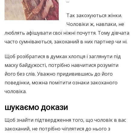
...
Так закохуються жінки.
Чоловіки ж, навпаки, не
люблять афішувати свої ніжні почуття. Тому дівчата
часто сумніваються, закоханий в них партнер чи ні.
Щоб розібратися в думках хлопця і заглянути під
маску байдужості, потрібно навчитися розуміти
його без слів. Уважно придивившись до його
поведінки, можна помітити ознаки закоханого
чоловіка.
шукаємо докази
Щоб знайти підтвердження того, що чоловік в вас
закоханий, не потрібно чіплятися до нього з