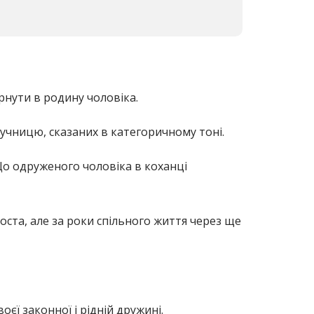
рнути в родину чоловіка.
учницю, сказаних в категоричному тоні.
Що одруженого чоловіка в коханці
роста, але за роки спільного життя через ще
єї законної і рідній дружині.