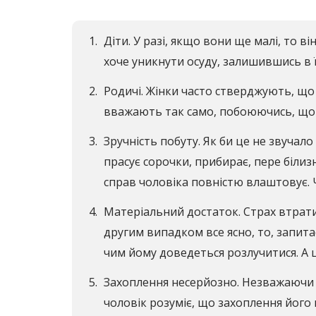
Діти. У разі, якщо вони ще малі, то в
хоче уникнути осуду, залишившись в ї
Родичі. Жінки часто стверджують, що 
вважають так само, побоюючись, що в
Зручність побуту. Як би це не звучал
прасує сорочки, прибирає, пере білизн
справ чоловіка повністю влаштовує. 
Матеріальний достаток. Страх втратит
другим випадком все ясно, то, запита
чим йому доведеться розлучитися. А ц
Захоплення несерйозно. Незважаючи н
чоловік розуміє, що захоплення його 