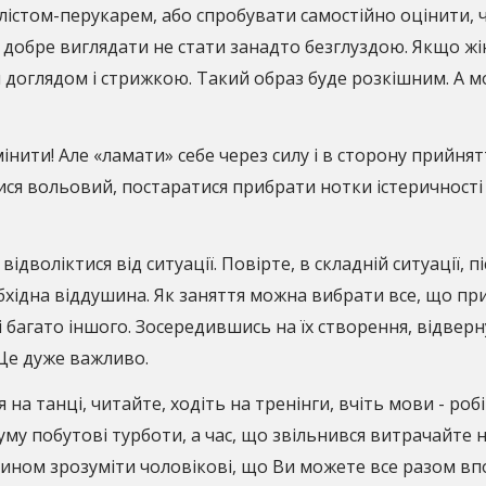
лістом-перукарем, або спробувати самостійно оцінити, 
 добре виглядати не стати занадто безглуздою. Якщо жі
 доглядом і стрижкою. Такий образ буде розкішним. А 
інити! Але «ламати» себе через силу і в сторону прийнятт
ися вольовий, постаратися прибрати нотки істеричності і
ідволіктися від ситуації. Повірте, в складній ситуації,
бхідна віддушина. Як заняття можна вибрати все, що прип
і багато іншого. Зосередившись на їх створення, відвер
 Це дуже важливо.
на танці, читайте, ходіть на тренінги, вчіть мови - роб
уму побутові турботи, а час, що звільнився витрачайте н
ином зрозуміти чоловікові, що Ви можете все разом впо