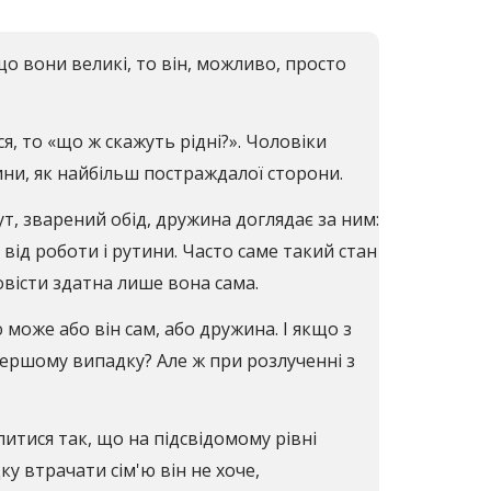
кщо вони великі, то він, можливо, просто
я, то «що ж скажуть рідні?». Чоловіки
ни, як найбільш постраждалої сторони.
ут, зварений обід, дружина доглядає за ним:
 від роботи і рутини. Часто саме такий стан
вісти здатна лише вона сама.
може або він сам, або дружина. І якщо з
 першому випадку? Але ж при розлученні з
итися так, що на підсвідомому рівні
у втрачати сім'ю він не хоче,