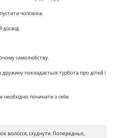
дпустити чоловіка.
 досвід.
іночому самолюбству.
а дружину покладається турбота про дітей і
и необхідно починати з себе.
ок волосся, схуднути. Попередньо,