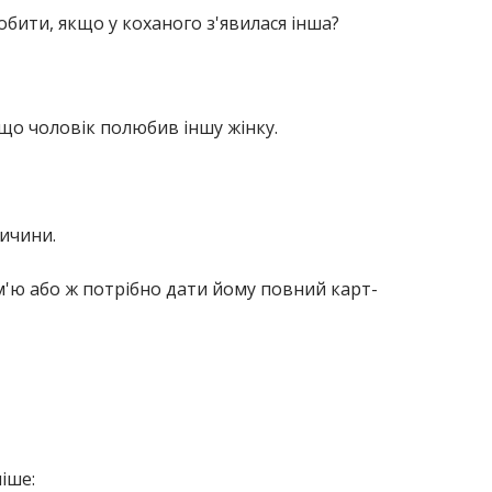
обити, якщо у коханого з'явилася інша?
кщо чоловік полюбив іншу жінку.
ричини.
ім'ю або ж потрібно дати йому повний карт-
іше: