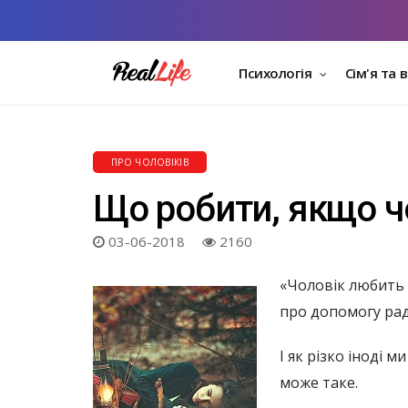
Психологія
Сім'я та 
ПРО ЧОЛОВІКІВ
Що робити, якщо ч
03-06-2018
2160
«Чоловік любить 
про допомогу радо
І як різко іноді
може таке.