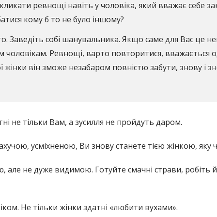
кликати ревнощі навіть у чоловіка, який вважає себе за
атися кому б то не було іншому?
о. Заведіть собі шанувальника. Якщо саме для Вас це н
м чоловікам. Ревнощі, варто повторитися, вважається 
ої жінки він зможе незабаром повністю забути, знову і
тні не тільки Вам, а зусилля не пройдуть даром.
ахучою, усміхненою, Ви знову станете тією жінкою, яку 
 але не дуже видимою. Готуйте смачні страви, робіть йо
ком. Не тільки жінки здатні «любити вухами».