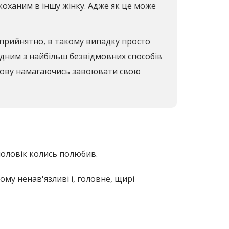
коханим в іншу жінку. Адже як це може
еприйнятно, в такому випадку просто
одним з найбільш безвідмовних способів
 знову намагаючись завоювати свою
чоловік колись полюбив.
му ненав'язливі і, головне, щирі