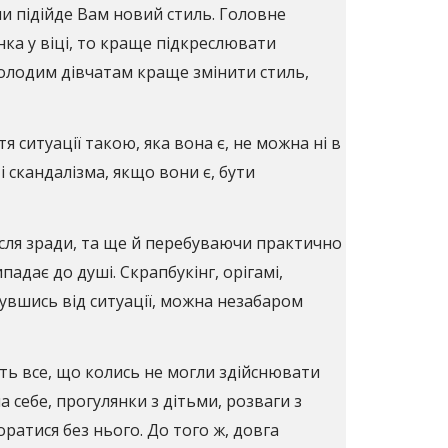
чи підійде Вам новий стиль. Головне
нка у віці, то краще підкреслювати
молодим дівчатам краще змінити стиль,
я ситуації такою, яка вона є, не можна ні в
 скандалізма, якщо вони є, бути
 після зради, та ще й перебуваючи практично
адає до душі. Скрапбукінг, орігамі,
нувшись від ситуації, можна незабаром
іть все, що колись не могли здійснювати
а себе, прогулянки з дітьми, розваги з
ратися без нього. До того ж, довга