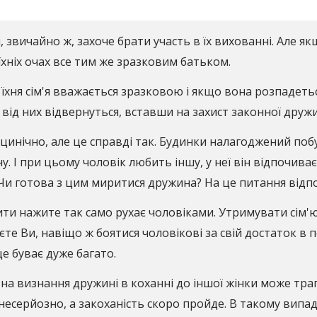
ін, звичайно ж, захоче брати участь в їх вихованні. Але я
хніх очах все тим же зразковим батьком.
їхня сім'я вважається зразковою і якщо вона розпадетьс
ід них відвернуться, вставши на захист законної дружи
о цинічно, але це справді так. Будинки налагоджений поб
у. І при цьому чоловік любить іншу, у неї він відпочиває
Чи готова з цим миритися дружина? На це питання відпо
и нажите так само рухає чоловіками. Утримувати сім'ю 
єте Ви, навіщо ж боятися чоловікові за свій достаток в
е буває дуже багато.
а визнання дружині в коханні до іншої жінки може трап
несерйозно, а закоханість скоро пройде. В такому випадк