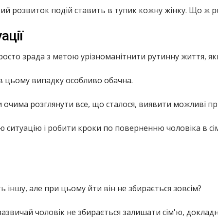
кий розвиток подій ставить в тупик кожну жінку. Що ж р
ації
 просто зрада з метою урізноманітнити рутинну життя, я
в цьому випадку особливо обачна.
и очима розглянути все, що сталося, виявити можливі п
цю ситуацію і робити кроки по поверненню чоловіка в с
 іншу, але при цьому йти він не збирається зовсім?
зазвичай чоловік не збирається залишати сім'ю, докладн