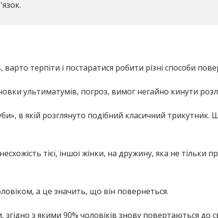
язок.
, варто терпіти і постаратися робити різні способи пове
овки ультиматумів, погроз, вимог негайно кинути розл
би», в якій розглянуто подібний класичний трикутник. 
есхожість тієї, іншої жінки, на дружину, яка не тільки п
оловіком, а це значить, що він повернеться.
згідно з якими 90% чоловіків знову повертаються до сво