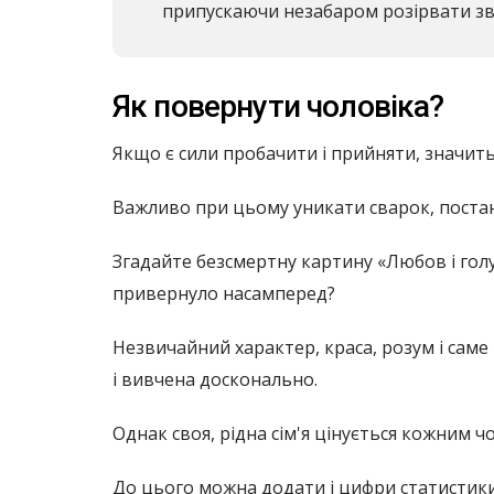
припускаючи незабаром розірвати зв'
Як повернути чоловіка?
Якщо є сили пробачити і прийняти, значить
Важливо при цьому уникати сварок, постан
Згадайте безсмертну картину «Любов і голу
привернуло насамперед?
Незвичайний характер, краса, розум і саме н
і вивчена досконально.
Однак своя, рідна сім'я цінується кожним ч
До цього можна додати і цифри статистики, 