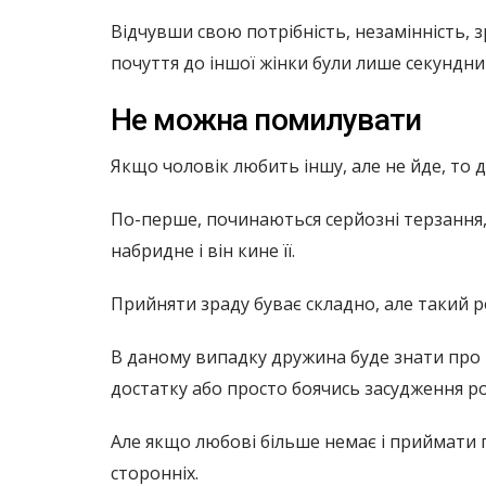
Відчувши свою потрібність, незамінність, з
почуття до іншої жінки були лише секундн
Не можна помилувати
Якщо чоловік любить іншу, але не йде, то д
По-перше, починаються серйозні терзання, 
набридне і він кине її.
Прийняти зраду буває складно, але такий р
В даному випадку дружина буде знати про і
достатку або просто боячись засудження ро
Але якщо любові більше немає і приймати 
сторонніх.