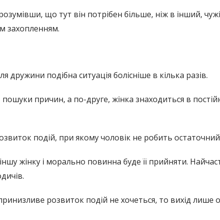
розумівши, що тут він потрібен більше, ніж в інший, чужі
им захопленням.
ля дружини подібна ситуація болісніше в кілька разів.
пошуки причин, а по-друге, жінка знаходиться в постійн
озвиток подій, при якому чоловік не робить остаточний 
ншу жінку і морально повинна буде її прийняти. Найчас
дичів.
принизливе розвиток подій не хочеться, то вихід лише о