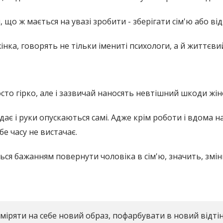
, що ж мається на увазі зробити - зберігати сім'ю або ві
нка, говорять не тільки імениті психологи, а й життєвий
росто гірко, але і зазвичай наносять невтішний шкоди ж
ає і руки опускаються самі. Адже крім роботи і вдома н
бе часу не вистачає.
ся бажанням повернути чоловіка в сім'ю, значить, змін
міряти на себе новий образ, пофарбувати в новий відтін